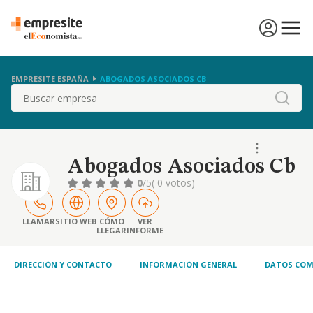
EMPRESITE ESPAÑA
ABOGADOS ASOCIADOS CB
Buscar
Abogados Asociados Cb
0
/5
( 0 votos)
LLAMAR
SITIO WEB
CÓMO
VER
LLEGAR
INFORME
DIRECCIÓN Y CONTACTO
INFORMACIÓN GENERAL
DATOS COM