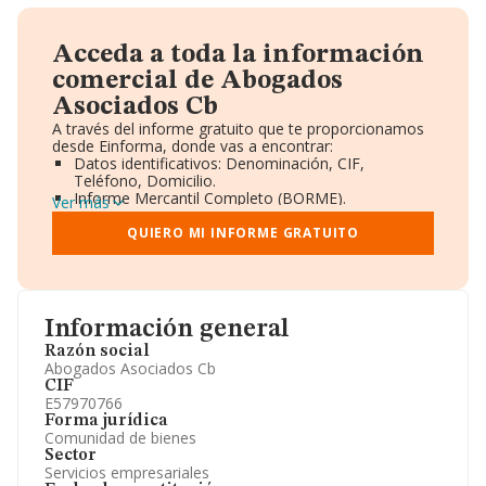
Acceda a toda la información
comercial de Abogados
Asociados Cb
A través del informe gratuito que te proporcionamos
desde Einforma, donde vas a encontrar:
Datos identificativos: Denominación, CIF,
Teléfono, Domicilio.
Informe Mercantil Completo (BORME).
Ver más
Gráficos de Evolución Ventas y Empleados.
Consejo de Administración y Administradores.
QUIERO MI INFORME GRATUITO
Directivos y Ejecutivos.
Accionistas.
Participaciones y Vinculaciones en otras empresas.
Artículos de prensa publicados sobre la empresa.
Información oficial y registral complementaria.
Información general
Razón social
Abogados Asociados Cb
CIF
E57970766
Forma jurídica
Comunidad de bienes
Sector
Servicios empresariales