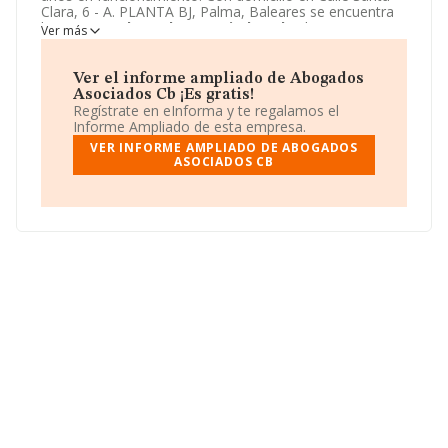
Clara, 6 - A. PLANTA BJ, Palma, Baleares se encuentra
la empresa
Abogados Asociados Cb
. El CNAE que
Ver más
desarrolla es 6910 - Actividades jurídicas.
Abogados
Asociados Cb
está definida como Comunidad de
bienes.
Ver el informe ampliado de Abogados
Asociados Cb ¡Es gratis!
Regístrate en eInforma y te regalamos el
Informe Ampliado de esta empresa.
VER INFORME AMPLIADO DE ABOGADOS
ASOCIADOS CB