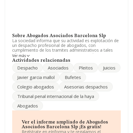
Sobre Abogados Asociados Barcelona Slp
La sociedad informa que su actividad es explotación de
un despacho profesional de abogados, con
cumplimiento de los tramites administrativos a tales
efectos. La empresa aparece inscrita en el Registro
Ver más
Mercantil como Sociedad Limitada. La actividad de
Actividades relacionadas
referencia CNAE corresponde a 'Actividades jurídicas',
Despacho
Asociados
Pleitos
Juicios
cuyo Código es 6910. No realiza actividad de
importación y/o exportación.
Javier garcia mallol
Bufetes
Para llamar las oficinas se puede hacer a través del
Colegio abogados
Asesorias despachos
número 932380001 y su correo es
jc@bufetecaige.com
.
Puedes visitar su sitio web:
Tribunal penal internacional de la haya
www.abogadosasociadosbarcelona.com
.
Abogados
La empresa española
Abogados Asociados
Barcelona SLP
, con NIF B62130034, se encuentra en
Avenida Pau Casals núm. 8 6 2, (08021), en el municipio
de Barcelona, Cataluña.
Ver el informe ampliado de Abogados
Asociados Barcelona Slp ¡Es gratis!
Con los datos a disposición de INFORMA sobre 28.030
Regístrate en eInforma y te regalamos el