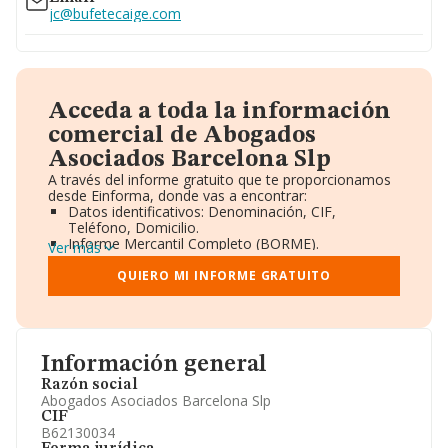
jc@bufetecaige.com
Acceda a toda la información
comercial de Abogados
Asociados Barcelona Slp
A través del informe gratuito que te proporcionamos
desde Einforma, donde vas a encontrar:
Datos identificativos: Denominación, CIF,
Teléfono, Domicilio.
Informe Mercantil Completo (BORME).
Ver más
Gráficos de Evolución Ventas y Empleados.
Consejo de Administración y Administradores.
QUIERO MI INFORME GRATUITO
Directivos y Ejecutivos.
Accionistas.
Participaciones y Vinculaciones en otras empresas.
Artículos de prensa publicados sobre la empresa.
Información oficial y registral complementaria.
Información general
Razón social
Abogados Asociados Barcelona Slp
CIF
B62130034