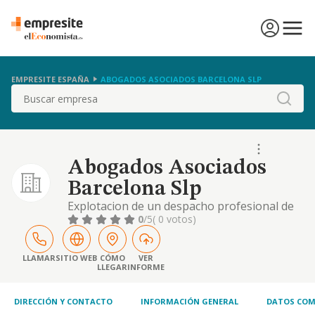
EMPRESITE ESPAÑA
ABOGADOS ASOCIADOS BARCELONA SLP
Buscar
Abogados Asociados
Barcelona Slp
Explotacion de un despacho profesional de
abogados, con cumplimiento de los tramites
0
/5
( 0 votos)
administrativos a tales efectos.
LLAMAR
SITIO WEB
CÓMO
VER
LLEGAR
INFORME
DIRECCIÓN Y CONTACTO
INFORMACIÓN GENERAL
DATOS COM