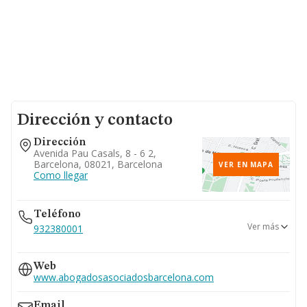
Dirección y contacto
Dirección
Avenida Pau Casals, 8 - 6 2,
Barcelona, 08021, Barcelona
VER EN MAPA
Como llegar
Teléfono
Ver más
932380001
629...
Web
Ver teléfono 629...
www.abogadosasociadosbarcelona.com
Email