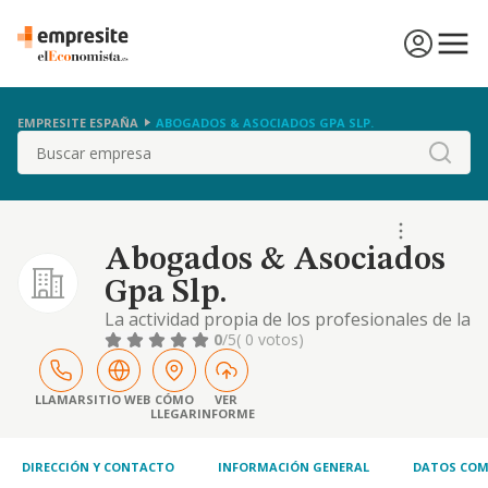
EMPRESITE ESPAÑA
ABOGADOS & ASOCIADOS GPA SLP.
Buscar
Abogados & Asociados
Gpa Slp.
La actividad propia de los profesionales de la
abogacia
0
/5
( 0 votos)
LLAMAR
SITIO WEB
CÓMO
VER
LLEGAR
INFORME
DIRECCIÓN Y CONTACTO
INFORMACIÓN GENERAL
DATOS COM