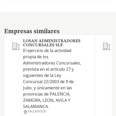
Empresas similares
Empresas similares
LOSAN ADMINISTRADORES
CONCURSALES SLP.
a
El ejercicio de la actividad
j
propia de los
l
Administradores Concursales,
e
prevista en el articulo 27 y
v
siguientes de la Ley
a
Concursal 22/2003 de 9 de
g
Julio, y únicamente en las
e
provincias de PALENCIA,
r
ZAMORA, LEON, AVILA Y
d
SALAMANCA.
p
VALLADOLID