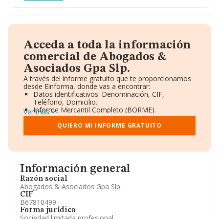
Acceda a toda la información
comercial de Abogados &
Asociados Gpa Slp.
A través del informe gratuito que te proporcionamos
desde Einforma, donde vas a encontrar:
Datos identificativos: Denominación, CIF,
Teléfono, Domicilio.
Informe Mercantil Completo (BORME).
Ver más
Gráficos de Evolución Ventas y Empleados.
Consejo de Administración y Administradores.
QUIERO MI INFORME GRATUITO
Directivos y Ejecutivos.
Accionistas.
Participaciones y Vinculaciones en otras empresas.
Artículos de prensa publicados sobre la empresa.
Información oficial y registral complementaria.
Información general
Razón social
Abogados & Asociados Gpa Slp.
CIF
B67810499
Forma jurídica
Sociedad limitada profesional