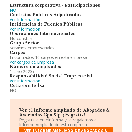
sectores frente al 2023. En el ranking de todas las
Estructura corporativa - Participaciones
empresas en el territorio nacional, ha experimentado un
NO
retroceso.
Contratos Públicos Adjudicados
Ver Información
Incidencias de Fuentes Públicas
Ver Información
Operaciones Internacionales
No constan
Grupo Sector
Servicios empresariales
Cargos
Encontrados 10 cargos en esta empresa
Ver cargos de Empresa
Número de empleados
1 (año 2023)
Responsabilidad Social Empresarial
Ver Información
Cotiza en Bolsa
NO
Ver el informe ampliado de Abogados &
Asociados Gpa Slp. ¡Es gratis!
Regístrate en eInforma y te regalamos el
Informe Ampliado de esta empresa.
VER INFORME AMPLIADO DE ABOGADOS &