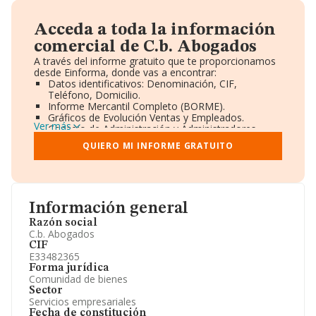
Acceda a toda la información
comercial de C.b. Abogados
A través del informe gratuito que te proporcionamos
desde Einforma, donde vas a encontrar:
Datos identificativos: Denominación, CIF,
Teléfono, Domicilio.
Informe Mercantil Completo (BORME).
Gráficos de Evolución Ventas y Empleados.
Ver más
Consejo de Administración y Administradores.
Directivos y Ejecutivos.
QUIERO MI INFORME GRATUITO
Accionistas.
Participaciones y Vinculaciones en otras empresas.
Artículos de prensa publicados sobre la empresa.
Información oficial y registral complementaria.
Información general
Razón social
C.b. Abogados
CIF
E33482365
Forma jurídica
Comunidad de bienes
Sector
Servicios empresariales
Fecha de constitución