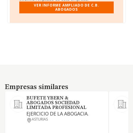
VER INFORME AMPLIADO DE C.B.
ABOGADOS
Empresas similares
Empresas similares
BUFETE YBERN &
ABOGADOS SOCIEDAD
P
LIMITADA PROFESIONAL
j
EJERCICIO DE LA ABOGACIA.
t
ASTURIAS
c
r