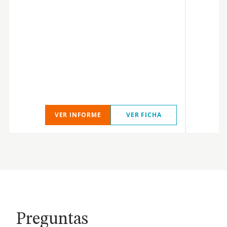
a
t
e
VER INFORME
VER FICHA
Preguntas