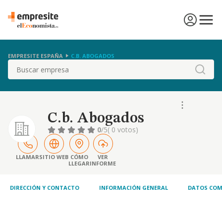
EMPRESITE ESPAÑA
C.B. ABOGADOS
Buscar
C.b. Abogados
0
/5
( 0 votos)
LLAMAR
SITIO WEB
CÓMO
VER
LLEGAR
INFORME
DIRECCIÓN Y CONTACTO
INFORMACIÓN GENERAL
DATOS COM