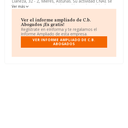
Llaneza, 32 - 2, Mieres, Asturias. Su actividad CNAE se
fine como 6910 - Actividades jurídicas. El modelo de
Ver más
sociedad de
C.b. Abogados
es Comunidad de bienes.
Ver el informe ampliado de C.b.
Abogados ¡Es gratis!
Regístrate en eInforma y te regalamos el
Informe Ampliado de esta empresa.
VER INFORME AMPLIADO DE C.B.
ABOGADOS