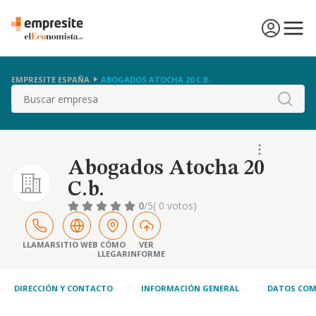
EMPRESITE ESPAÑA
ABOGADOS ATOCHA 20 C.B.
Buscar
Abogados Atocha 20
C.b.
0
/5
( 0 votos)
LLAMAR
SITIO WEB
CÓMO
VER
LLEGAR
INFORME
DIRECCIÓN Y CONTACTO
INFORMACIÓN GENERAL
DATOS COM