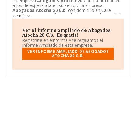
La empresa
Abogados Atocha 20 C.b.
cuenta con 20
años de experiencia en su sector. La empresa
Abogados Atocha 20 C.b.
con domicilio en Calle
Atocha, 20 - 3 D, Madrid, Madrid. Su principal actividad
Ver más
CNAE es 6910 - Actividades jurídicas. La empresa
Abogados Atocha 20 C.b.
está inscrita como
Comunidad de bienes.
Ver el informe ampliado de Abogados
Atocha 20 C.b. ¡Es gratis!
Regístrate en eInforma y te regalamos el
Informe Ampliado de esta empresa.
VER INFORME AMPLIADO DE ABOGADOS
ATOCHA 20 C.B.