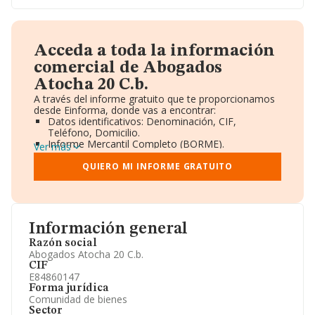
Acceda a toda la información
comercial de Abogados
Atocha 20 C.b.
A través del informe gratuito que te proporcionamos
desde Einforma, donde vas a encontrar:
Datos identificativos: Denominación, CIF,
Teléfono, Domicilio.
Informe Mercantil Completo (BORME).
Ver más
Gráficos de Evolución Ventas y Empleados.
Consejo de Administración y Administradores.
QUIERO MI INFORME GRATUITO
Directivos y Ejecutivos.
Accionistas.
Participaciones y Vinculaciones en otras empresas.
Artículos de prensa publicados sobre la empresa.
Información oficial y registral complementaria.
Información general
Razón social
Abogados Atocha 20 C.b.
CIF
E84860147
Forma jurídica
Comunidad de bienes
Sector