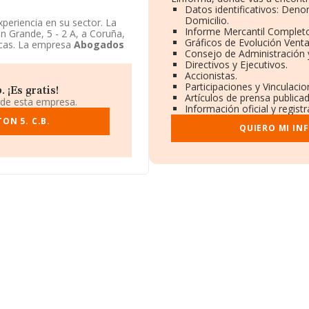
Datos identificativos: Deno
Domicilio.
periencia en su sector. La
Informe Mercantil Complet
n Grande, 5 - 2 A, a Coruña,
Gráficos de Evolución Vent
dicas. La empresa
Abogados
Consejo de Administración 
Directivos y Ejecutivos.
Accionistas.
Participaciones y Vinculaci
 ¡Es gratis!
Artículos de prensa publica
 de esta empresa.
Información oficial y regist
ON 5. C.B.
QUIERO MI IN