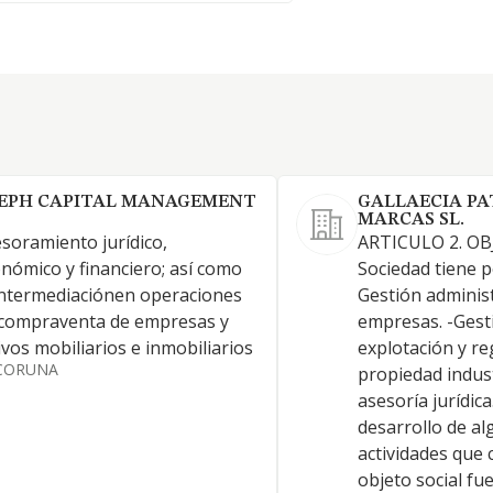
EPH CAPITAL MANAGEMENT
GALLAECIA PA
MARCAS SL.
soramiento jurídico,
ARTICULO 2. OB
nómico y financiero; así como
Sociedad tiene p
intermediaciónen operaciones
Gestión adminis
compraventa de empresas y
empresas. -Gesti
ivos mobiliarios e inmobiliarios
explotación y re
CORUNA
propiedad industr
asesoría jurídica.
desarrollo de al
actividades que
objeto social fu