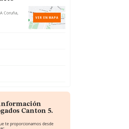
 A Coruña,
VER EN MAPA
 información
gados Canton 5.
 que te proporcionamos desde
ar: