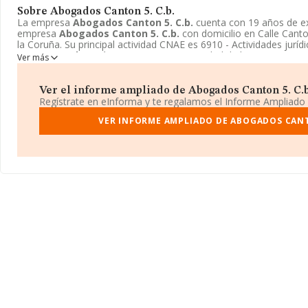
Sobre Abogados Canton 5. C.b.
La empresa
Abogados Canton 5. C.b.
cuenta con 19 años de ex
empresa
Abogados Canton 5. C.b.
con domicilio en Calle Canto
la Coruña. Su principal actividad CNAE es 6910 - Actividades jurí
Canton 5. C.b.
está inscrita como Comunidad de bienes.
Ver más
Ver el informe ampliado de Abogados Canton 5. C.b.
Regístrate en eInforma y te regalamos el Informe Ampliado
VER INFORME AMPLIADO DE ABOGADOS CANT