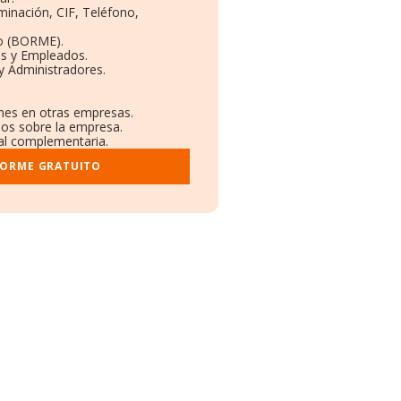
minación, CIF, Teléfono,
o (BORME).
as y Empleados.
y Administradores.
ones en otras empresas.
dos sobre la empresa.
ral complementaria.
FORME GRATUITO