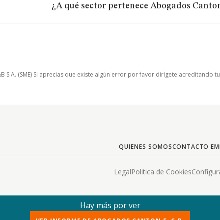
¿A qué sector pertenece Abogados Canton 
.A. (SME) Si aprecias que existe algún error por favor dirígete acreditando t
QUIENES SOMOS
CONTACTO EM
Legal
Politica de Cookies
Configur
Hay más por ver