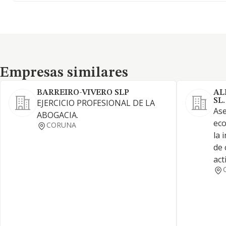
Empresas similares
Empresas similares
BARREIRO-VIVERO SLP
AL
SL.
EJERCICIO PROFESIONAL DE LA
Ase
ABOGACIA.
eco
CORUNA
la 
de 
act