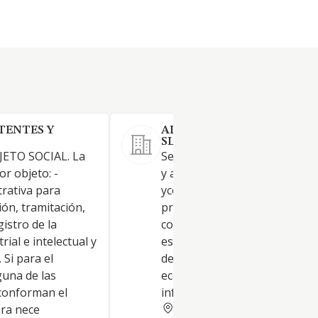
TENTES Y
ALFA AURIGA CONSULTOR
SL.
JETO SOCIAL. La
Servicios de consultoría, asis
or objeto: -
y asesoría jurídica, fiscal, técn
trativa para
ycomercial, intermediación,
ón, tramitación,
promoción y representación
gistro de la
comercial. Informeseconómic
ial e intelectual y
estudios de viabilidad, proyec
 Si para el
de inversión, consultoría con
guna de las
económica finaciera y fiscal,
 conforman el
infornes periciales
CORUNA
era nece