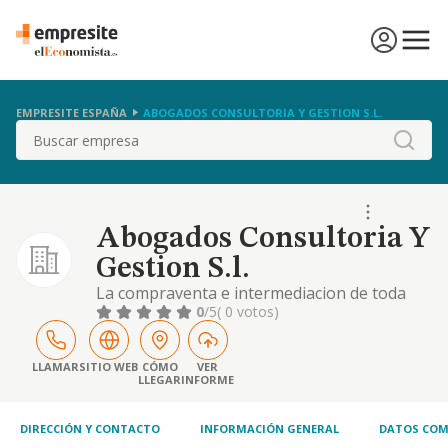
EMPRESITE ESPAÑA
ABOGADOS CONSULTORIA Y GESTION S.L.
Buscar
Abogados Consultoria Y
Gestion S.l.
La compraventa e intermediacion de toda
clase de fincas rusticas y urbanas,
0
/5
( 0 votos)
promocion y construccion sobre las mismas
de toda clase de edificaciones, su
rehabilitacion, venta o arrendamiento no
LLAMAR
SITIO WEB
CÓMO
VER
LLEGAR
INFORME
financiero
DIRECCIÓN Y CONTACTO
INFORMACIÓN GENERAL
DATOS COM