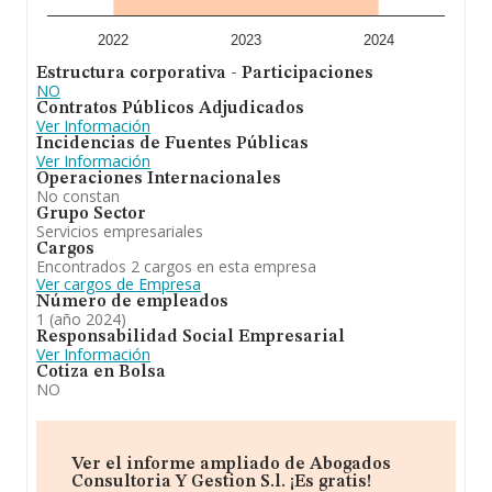
ámbito de la empresa, la media de antigüedad desde la
constitución es de 15 años. La media de empleados es
de 2.
2022
2023
2024
Estructura corporativa - Participaciones
A modo de conclusión,
Abogados Consultoría y
NO
Gestión S.L
se dedica a la compraventa e
Contratos Públicos Adjudicados
intermediación de toda clase de fincas rústicas y
Ver Información
urbanas, promoción y construcción sobre las mismas
Incidencias de Fuentes Públicas
de toda clase de edificaciones, su rehabilitacion, venta o
Ver Información
arrendamiento no financiero. Frente al 2023, en el
Operaciones Internacionales
ranking nacional, de todas las empresas en España, la
No constan
empresa ha retrocedido. Ha experimentado un
Grupo Sector
retroceso en el ranking de su sector (Actividades
Servicios empresariales
jurídicas).
Cargos
Encontrados 2 cargos en esta empresa
Ver cargos de Empresa
Número de empleados
1 (año 2024)
Responsabilidad Social Empresarial
Ver Información
Cotiza en Bolsa
NO
Ver el informe ampliado de Abogados
Consultoria Y Gestion S.l. ¡Es gratis!