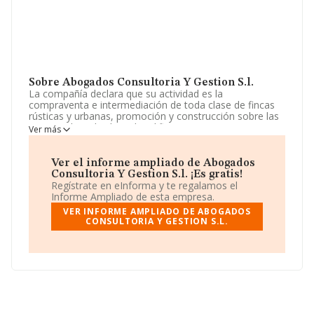
Sobre Abogados Consultoria Y Gestion S.l.
La compañía declara que su actividad es la
compraventa e intermediación de toda clase de fincas
rústicas y urbanas, promoción y construcción sobre las
mismas de toda clase de edificaciones, su
Ver más
rehabilitacion, venta o arrendamiento no financiero. La
empresa es una Sociedad Limitada. Clasifica su
actividad CNAE como 'Actividades jurídicas', código
Ver el informe ampliado de Abogados
6910. La empresa no tiene actividad en mercados
Consultoria Y Gestion S.l. ¡Es gratis!
exteriores.
Regístrate en eInforma y te regalamos el
Informe Ampliado de esta empresa.
El número de empleados ha disminuido un 50% y
VER INFORME AMPLIADO DE ABOGADOS
atendiendo a los datos disponibles en INFORMA, el
CONSULTORIA Y GESTION S.L.
número de empleados de la compañía ha estado por
debajo de la media de sector.
Dentro del ranking de empresas elaborado por
INFORMA, atendiendo a los niveles de facturación,
podemos decir de la compañía que: frente al año 2023,
la compañía se ha posicionado 148 puestos por debajo
en el ranking sectorial, pasando del 3.933 al 4.081.