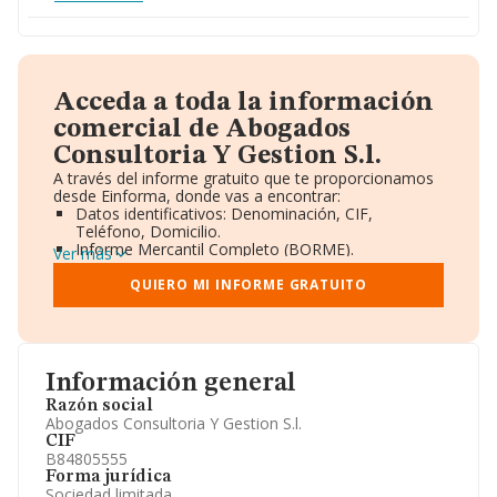
Acceda a toda la información
comercial de Abogados
Consultoria Y Gestion S.l.
A través del informe gratuito que te proporcionamos
desde Einforma, donde vas a encontrar:
Datos identificativos: Denominación, CIF,
Teléfono, Domicilio.
Informe Mercantil Completo (BORME).
Ver más
Gráficos de Evolución Ventas y Empleados.
Consejo de Administración y Administradores.
QUIERO MI INFORME GRATUITO
Directivos y Ejecutivos.
Accionistas.
Participaciones y Vinculaciones en otras empresas.
Artículos de prensa publicados sobre la empresa.
Información oficial y registral complementaria.
Información general
Razón social
Abogados Consultoria Y Gestion S.l.
CIF
B84805555
Forma jurídica
Sociedad limitada