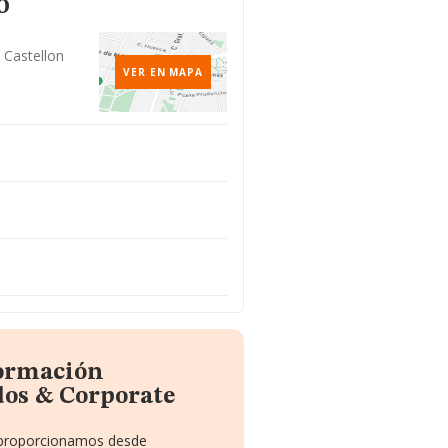
o
 Castellon
VER EN MAPA
formación
os & Corporate
e proporcionamos desde