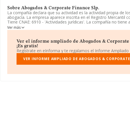
Sobre Abogados & Corporate Finance Slp.
La compañía declara que su actividad es la actividad propia de lo
abogacía. La empresa aparece inscrita en el Registro Mercantil 
Tiene CNAE: 6910 - 'Actividades jurídicas'. La compañía no tiene
exteriores.
Ver más
La sociedad
Abogados & Corporate Finance SLP
, B12917944,
Avenida França núm. 1, (12540), en el municipio de Vila-real, Ca
Ver el informe ampliado de Abogados & Corporate 
Valenciana.
¡Es gratis!
Regístrate en eInforma y te regalamos el Informe Ampliado
Con los datos a disposición de INFORMA sobre 28.030 empresas 
sector, la facturación en el ámbito nacional alcanza los 6.290 mil
VER INFORME AMPLIADO DE ABOGADOS & CORPORATE 
media entre todas las compañías es de 224 mil euros de ventas. 
información relativa a la provincia de Castellón, en la base de 
aparecen 260 empresas, cuyas ventas han obtenido los 18 millo
información adicional de interés, la antigüedad desde la constitu
media de empleados de las empresas es de 2.