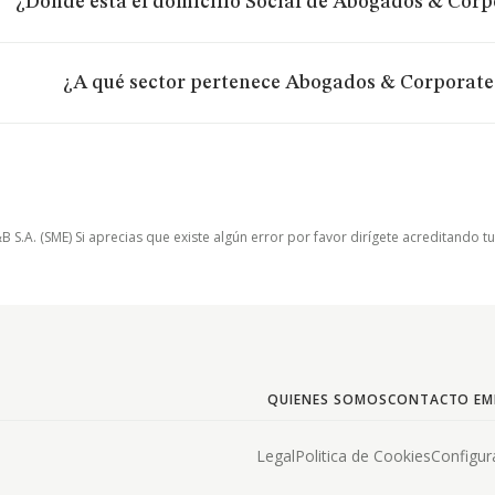
¿Dónde está el domicilio Social de Abogados & Corp
¿A qué sector pertenece Abogados & Corporate
.A. (SME) Si aprecias que existe algún error por favor dirígete acreditando t
QUIENES SOMOS
CONTACTO EM
Legal
Politica de Cookies
Configur