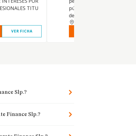
 INTERESES POR
personas físicas o jurídicas,
ESIONALES TITU
públicas o privadas, en toda c
de procesos y ante cual
CASTELLON
VER FICHA
VER INFORME
VER FIC
nance Slp.?
te Finance Slp.?