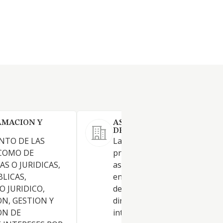
AMACION Y
ASESORIA INTEGRAL EN
DERECHO SLP.
NTO DE LAS
La actividad propia de los
 COMO DE
profesionales de la abogacía: 
AS O JURIDICAS,
asesoramiento y consejo jurí
BLICAS,
en todos los campos y ramas 
 JURIDICO,
derecho, y la representación
N, GESTION Y
dirección y defensa de los
ON DE
intereses jurídicos ajenos, de