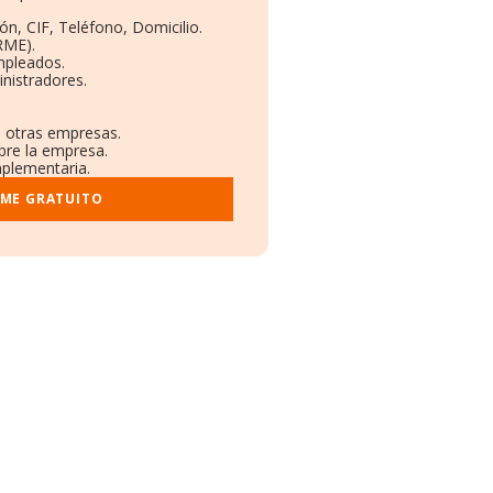
ón, CIF, Teléfono, Domicilio.
RME).
mpleados.
nistradores.
n otras empresas.
bre la empresa.
mplementaria.
RME GRATUITO