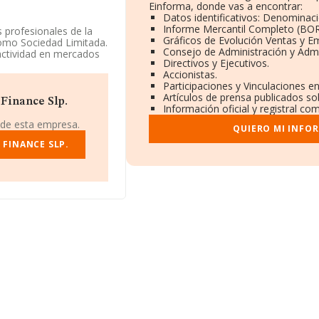
Einforma, donde vas a encontrar:
Datos identificativos: Denominaci
Informe Mercantil Completo (BO
s profesionales de la
Gráficos de Evolución Ventas y E
como Sociedad Limitada.
Consejo de Administración y Admi
 actividad en mercados
Directivos y Ejecutivos.
Accionistas.
Participaciones y Vinculaciones e
 se encuentra en
Artículos de prensa publicados so
stellón, Comunidad
Finance Slp.
Información oficial y registral co
 de esta empresa.
QUIERO MI INFO
pertenecientes al
lones de euros y la
FINANCE SLP.
En cuanto a la
datos de INFORMA
nes de euros. Como
ción es de 14 años. La