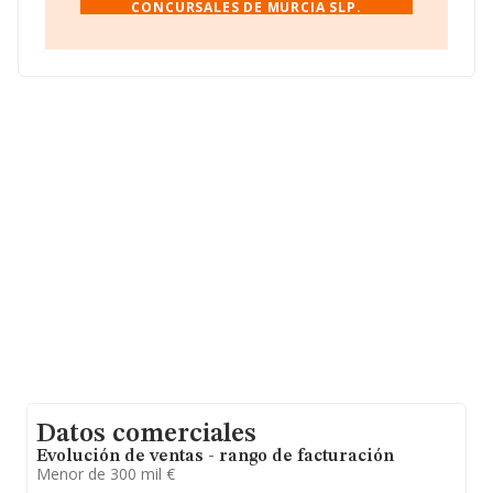
CONCURSALES DE MURCIA SLP.
empresas pertenecientes al sector, la facturación en el
ámbito nacional alcanza los 6.290 millones de euros y
se calcula un promedio de facturación de 224 mil euros
entre todas las compañías. En relación con la
información de la provincia de Murcia, en la base de
datos INFORMA constan 739 empresas, con ventas en
el año 2019 de 55 millones de euros. Finalmente, para
completar los datos de sector, en 2019, la media de
empleados es de 2; la antigüedad alcanza los 14 años
desde la constitución.
Datos comerciales
Evolución de ventas - rango de facturación
Menor de 300 mil €