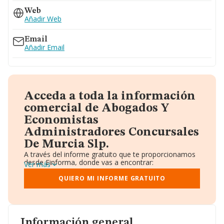
Web
Añadir Web
Email
Añadir Email
Acceda a toda la información
comercial de Abogados Y
Economistas
Administradores Concursales
De Murcia Slp.
A través del informe gratuito que te proporcionamos
desde Einforma, donde vas a encontrar:
Ver más
Datos identificativos: Denominación, CIF,
Teléfono, Domicilio.
QUIERO MI INFORME GRATUITO
Informe Mercantil Completo (BORME).
Gráficos de Evolución Ventas y Empleados.
Consejo de Administración y Administradores.
Directivos y Ejecutivos.
Accionistas.
Información general