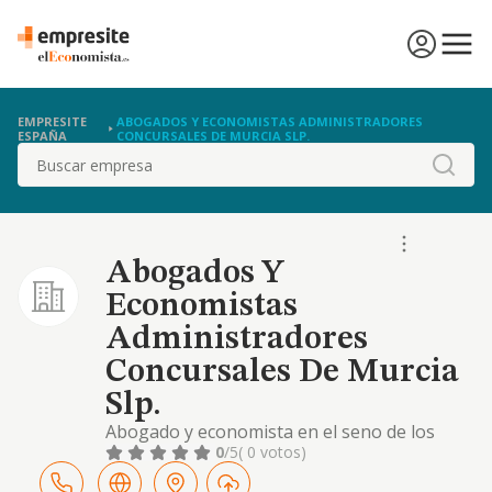
EMPRESITE
ABOGADOS Y ECONOMISTAS ADMINISTRADORES
ESPAÑA
CONCURSALES DE MURCIA SLP.
Buscar
Abogados Y
Economistas
Administradores
Concursales De Murcia
Slp.
Abogado y economista en el seno de los
procedimientos concursales
0
/5
( 0 votos)