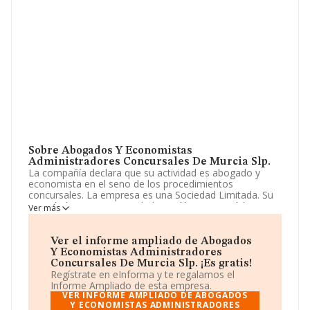
Sobre Abogados Y Economistas
Administradores Concursales De Murcia Slp.
La compañía declara que su actividad es abogado y
economista en el seno de los procedimientos
concursales. La empresa es una Sociedad Limitada. Su
actividad CNAE es 'Actividades jurídicas' con código
Ver más
6910. La empresa no tiene actividad en mercados
exteriores.
Ver el informe ampliado de Abogados
La empresa
Abogados y Economistas
Y Economistas Administradores
Administradores Concursales de Murcia SLP
, NIF
Concursales De Murcia Slp. ¡Es gratis!
B73732315, está situada en Calle Carril Condomina Ed
Regístrate en eInforma y te regalamos el
Atalay núm. 3 Piso 7 E, (30006), Murcia, Murcia.
Informe Ampliado de esta empresa.
VER INFORME AMPLIADO DE ABOGADOS
Con los datos a disposición de INFORMA sobre 28.030
Y ECONOMISTAS ADMINISTRADORES