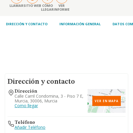
LLAMAR
SITIO WEB
CÓMO
VER
LLEGAR
INFORME
DIRECCIÓN Y CONTACTO
INFORMACIÓN GENERAL
DATOS COM
Dirección y contacto
Dirección
Calle Carril Condomina, 3 - Piso 7 E,
Murcia, 30006, Murcia
VER EN MAPA
Como llegar
Teléfono
Añadir Teléfono