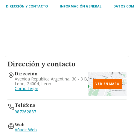
DIRECCIÓN Y CONTACTO
INFORMACIÓN GENERAL
DATOS COM
Dirección y contacto
Dirección
Avenida Republica Argentina, 30 - 3 B,
Leon, 24004, Leon
VER EN MAPA
Como llegar
Teléfono
987262837
Web
Añadir Web