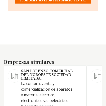
ECONOMISTAS LEONESES SPACIO LEX S.L.
Empresas similares
Empresas similares
SAN LORENZO COMERCIAL
DEL NOROESTE SOCIEDAD
LIMITADA.
La compra, venta y
comercializacion de aparatos
y material electrico,
C
electronico, radioelectrico,
U