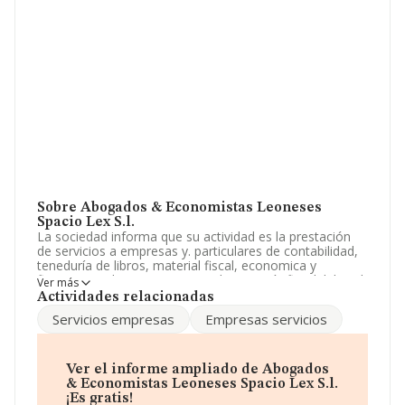
Sobre Abogados & Economistas Leoneses
Spacio Lex S.l.
La sociedad informa que su actividad es la prestación
de servicios a empresas y. particulares de contabilidad,
teneduría de libros, material fiscal, economica y
financiera y de otros servicios de asesoría fiscal, laboral,
Ver más
jurídica y contable. La empresa está registrada como
Actividades relacionadas
Sociedad Limitada. La actividad de referencia CNAE
Servicios empresas
Empresas servicios
corresponde a '%cnae%', cuyo Código es 6811. La
empresa no tiene actividad en mercados exteriores.
Para ponerse en contacto con sus oficinas, la empresa
Ver el informe ampliado de Abogados
facilita el número de teléfono 987262837.
& Economistas Leoneses Spacio Lex S.l.
¡Es gratis!