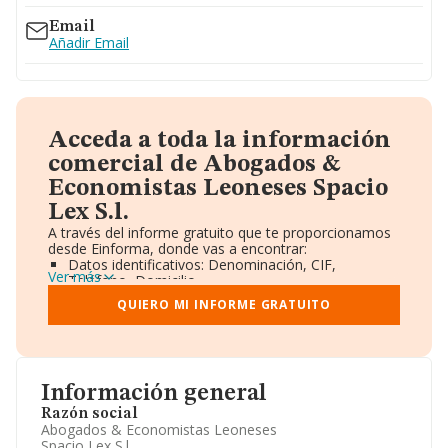
Email
Añadir Email
Acceda a toda la información
comercial de Abogados &
Economistas Leoneses Spacio
Lex S.l.
A través del informe gratuito que te proporcionamos
desde Einforma, donde vas a encontrar:
Datos identificativos: Denominación, CIF,
Ver más
Teléfono, Domicilio.
Informe Mercantil Completo (BORME).
QUIERO MI INFORME GRATUITO
Gráficos de Evolución Ventas y Empleados.
Consejo de Administración y Administradores.
Directivos y Ejecutivos.
Accionistas.
Participaciones y Vinculaciones en otras empresas.
Información general
Artículos de prensa publicados sobre la empresa.
Información oficial y registral complementaria.
Razón social
Abogados & Economistas Leoneses
Spacio Lex S.l.