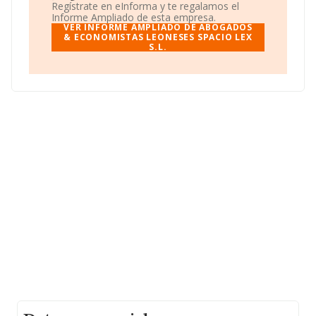
La compañía
Abogados & Economistas Leoneses
Regístrate en eInforma y te regalamos el
Spacio Lex S.L
, con CIF B24506289, está situada en
Informe Ampliado de esta empresa.
Avenida Republica Argentina núm. 30 3 B, (24004), en el
VER INFORME AMPLIADO DE ABOGADOS
municipio de León, Castilla-león.
& ECONOMISTAS LEONESES SPACIO LEX
S.L.
En base a la información de la que dispone INFORMA
sobre 67.991 compañías, a nivel nacional la facturación
asciende a 7.139 millones de euros y se estima que el
promedio de la facturación entre todas las empresas es
de 105 mil euros. En relación con la información de la
provincia de León, en la base de datos INFORMA
constan 190 empresas, con ventas de hasta 3 millones
de euros. Por último, con el fin de ampliar la
información relativa al ámbito de la empresa, la media
de empleados de las empresas es de 1; la antigüedad
desde la constitución es de 13 años.