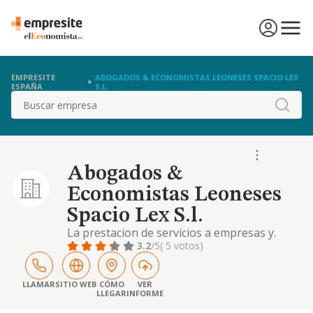
EMPRESITE
ABOGADOS & ECONOMISTAS LEONESES SPACIO LEX
ESPAÑA
S.L.
Buscar
Abogados &
Economistas Leoneses
Spacio Lex S.l.
La prestacion de servicios a empresas y.
particulares de contabilidad, teneduria de
3.2
/5
( 5 votos)
libros, material fiscal, economica y financiera
y de otros servicios de asesoria fiscal,
laboral, juridica y contable
LLAMAR
SITIO WEB
CÓMO
VER
LLEGAR
INFORME