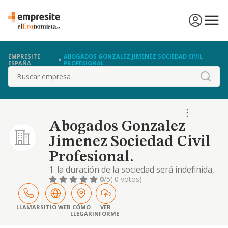
EMPRESITE
ABOGADOS GONZALEZ JIMENEZ SOCIEDAD CIVIL
ESPAÑA
PROFESIONAL.
Buscar
Abogados Gonzalez
Jimenez Sociedad Civil
Profesional.
1. la duración de la sociedad será indefinida,
sin perjuicio de los casos de disolución
0
/5
( 0 votos)
previstos en las leyes o en estos estatutos.
2. las operaciones sociales comenzarán el
día del otorgamiento de la escritura de
LLAMAR
SITIO WEB
CÓMO
VER
LLEGAR
INFORME
constitución. 3. los ejercicios sociales
coincidirán con los años naturales,