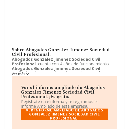
Sobre Abogados Gonzalez Jimenez Sociedad
Civil Profesional.
Abogados Gonzalez Jimenez Sociedad Civil
Profesional.
cuenta con 4 años de funcionamiento.
Abogados Gonzalez Jimenez Sociedad Civil
Profesional.
tiene su domicilio social registrado en
Ver más
Avenida Padre Villoslada, 15 - BJ, Baena, Cordoba.
Enmarca su actividad CNAE principal como 6910 -
Actividades jurídicas.
Abogados Gonzalez Jimenez
Ver el informe ampliado de Abogados
Sociedad Civil Profesional.
aparece inscrita como
Gonzalez Jimenez Sociedad Civil
Sociedad civil profesional.
Profesional. ¡Es gratis!
Regístrate en eInforma y te regalamos el
Informe Ampliado de esta empresa.
VER INFORME AMPLIADO DE ABOGADOS
GONZALEZ JIMENEZ SOCIEDAD CIVIL
PROFESIONAL.