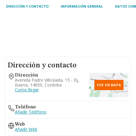
empezand
DIRECCIÓN Y CONTACTO
INFORMACIÓN GENERAL
DATOS COM
Dirección y contacto
Dirección
Avenida Padre Villoslada, 15 - Bj,
Baena, 14850, Cordoba
VER EN MAPA
Como llegar
Teléfono
Añadir Teléfono
Web
Añadir Web