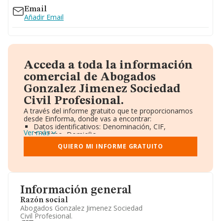
Email
Añadir Email
Acceda a toda la información
comercial de Abogados
Gonzalez Jimenez Sociedad
Civil Profesional.
A través del informe gratuito que te proporcionamos
desde Einforma, donde vas a encontrar:
Datos identificativos: Denominación, CIF,
Ver más
Teléfono, Domicilio.
Informe Mercantil Completo (BORME).
QUIERO MI INFORME GRATUITO
Gráficos de Evolución Ventas y Empleados.
Consejo de Administración y Administradores.
Directivos y Ejecutivos.
Accionistas.
Participaciones y Vinculaciones en otras empresas.
Información general
Artículos de prensa publicados sobre la empresa.
Información oficial y registral complementaria.
Razón social
Abogados Gonzalez Jimenez Sociedad
Civil Profesional.