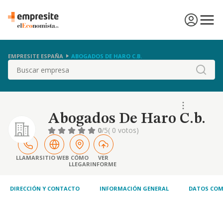
EMPRESITE ESPAÑA
ABOGADOS DE HARO C.B.
Buscar
Abogados De Haro C.b.
0
/5
( 0 votos)
LLAMAR
SITIO WEB
CÓMO
VER
LLEGAR
INFORME
DIRECCIÓN Y CONTACTO
INFORMACIÓN GENERAL
DATOS COM