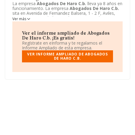
La empresa
Abogados De Haro C.b.
lleva ya 8 años en
funcionamiento. La empresa
Abogados De Haro C.b.
sita en Avenida de Fernandez Balsera, 1 - 2 F, Aviles,
Asturias. La actividad CNAE de esta compañía es 6910 -
Ver más
Actividades jurídicas. La emprea
Abogados De Haro
C.b.
se registra como Comunidad de bienes. La web de
la empresa
Abogados De Haro C.b.
es
Ver el informe ampliado de Abogados
http://www.abogadosdeharo.com
.
De Haro C.b. ¡Es gratis!
Regístrate en eInforma y te regalamos el
Informe Ampliado de esta empresa.
VER INFORME AMPLIADO DE ABOGADOS
DE HARO C.B.