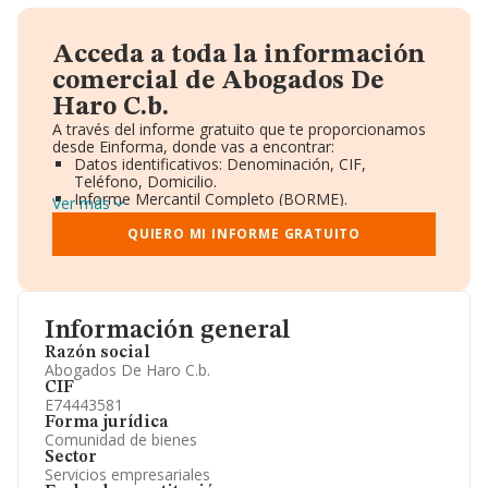
Acceda a toda la información
comercial de Abogados De
Haro C.b.
A través del informe gratuito que te proporcionamos
desde Einforma, donde vas a encontrar:
Datos identificativos: Denominación, CIF,
Teléfono, Domicilio.
Informe Mercantil Completo (BORME).
Ver más
Gráficos de Evolución Ventas y Empleados.
Consejo de Administración y Administradores.
QUIERO MI INFORME GRATUITO
Directivos y Ejecutivos.
Accionistas.
Participaciones y Vinculaciones en otras empresas.
Artículos de prensa publicados sobre la empresa.
Información oficial y registral complementaria.
Información general
Razón social
Abogados De Haro C.b.
CIF
E74443581
Forma jurídica
Comunidad de bienes
Sector
Servicios empresariales