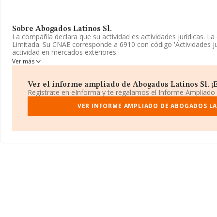
Sobre Abogados Latinos Sl.
La compañía declara que su actividad es actividades jurídicas. 
Limitada. Su CNAE corresponde a 6910 con código 'Actividades ju
actividad en mercados exteriores.
Ver más
La sociedad española
Abogados Latinos S.L
, con NIF B1379147
Emilio Ferrari núm. 62, (28017), Madrid, Madrid.
Ver el informe ampliado de Abogados Latinos Sl. ¡E
Con los datos a disposición de INFORMA sobre 28.030 empresas p
Regístrate en eInforma y te regalamos el Informe Ampliado
nivel nacional la facturación asciende a 6.290 millones de euros 
ventas entre todas las compañías alcanza los 224 mil euros. Resp
VER INFORME AMPLIADO DE ABOGADOS LA
provincia (hablamos de Madrid), en la base de datos INFORMA 
ventas de 3.567 millones de euros. Con el fin de ampliar la infor
los empleados de media son 2; la antigüedad desde la constituci