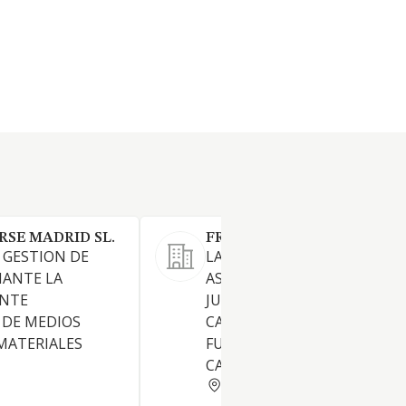
RSE MADRID SL.
FRAYLEX SL
Y GESTION DE
LA PRESTACION DE SERVICIO
IANTE LA
ASESORAMIENTO Y DEFENSA
ENTE
JURIDICOS EN TODOS LOS
 DE MEDIOS
CAMPOS Y
MATERIALES
FUNDAMENTALMENTE EN E
CAMPO LABORAL Y SOCIAL
MADRID