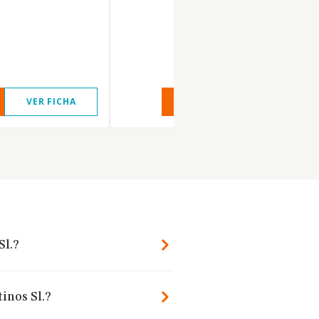
VER FICHA
VER INFORME
VER FIC
Sl.?
inos Sl.?