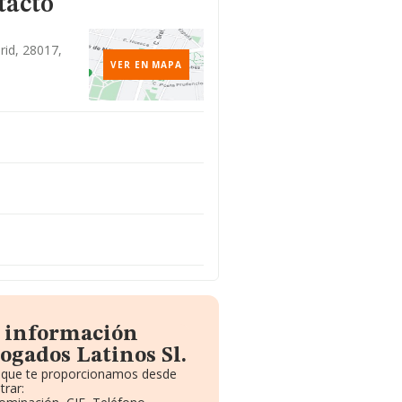
tacto
drid, 28017,
VER EN MAPA
a información
ogados Latinos Sl.
to que te proporcionamos desde
trar: