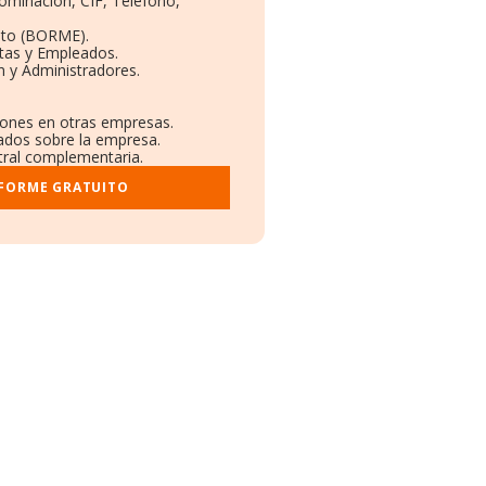
nominación, CIF, Teléfono,
eto (BORME).
ntas y Empleados.
n y Administradores.
ciones en otras empresas.
cados sobre la empresa.
stral complementaria.
NFORME GRATUITO