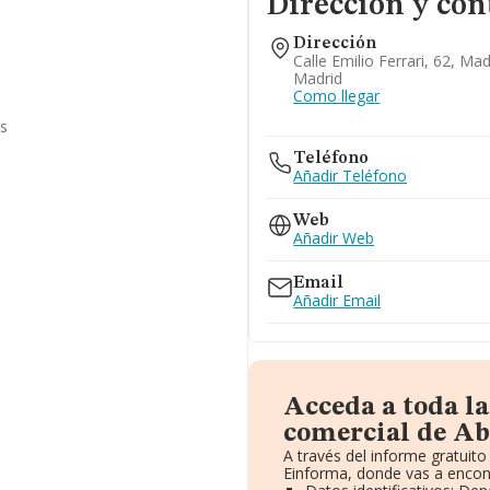
Dirección y con
Dirección
Calle Emilio Ferrari, 62, Ma
Madrid
Como llegar
as
Teléfono
Añadir Teléfono
Web
Añadir Web
Email
Añadir Email
Acceda a toda l
comercial de Ab
A través del informe gratui
Einforma, donde vas a encon