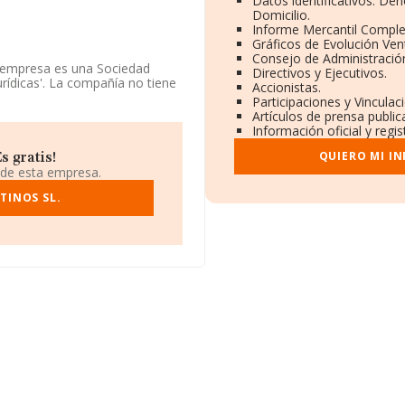
Datos identificativos: De
Domicilio.
Informe Mercantil Compl
Gráficos de Evolución Ve
Consejo de Administració
La empresa es una Sociedad
Directivos y Ejecutivos.
rídicas'. La compañía no tiene
Accionistas.
Participaciones y Vincula
Artículos de prensa publi
0, se encuentra en Calle
Información oficial y regi
QUIERO MI I
s gratis!
ertenecientes al sector, a
 de esta empresa.
y la media de facturación de
ecto a la información de la
TINOS SL.
constan 8265 empresas, con
mación relativa a las compañías,
ón es de 14 años.