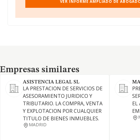
VER INFORME AMPLIADO DE ABOGADO
Empresas similares
Empresas similares
ASISTENCIA LEGAL SL
MA
LA PRESTACION DE SERVICIOS DE
PR
ASESORAMIENTO JURIDICO Y
SE
TRIBUTARIO. LA COMPRA, VENTA
EL
Y EXPLOTACION POR CUALQUIER
EM
TITULO DE BIENES INMUEBLES.
MADRID