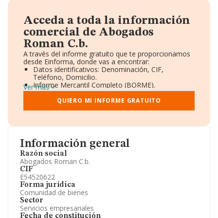
Acceda a toda la información
comercial de Abogados
Roman C.b.
A través del informe gratuito que te proporcionamos
desde Einforma, donde vas a encontrar:
Datos identificativos: Denominación, CIF,
Teléfono, Domicilio.
Informe Mercantil Completo (BORME).
Ver más
Gráficos de Evolución Ventas y Empleados.
Consejo de Administración y Administradores.
QUIERO MI INFORME GRATUITO
Directivos y Ejecutivos.
Accionistas.
Participaciones y Vinculaciones en otras empresas.
Artículos de prensa publicados sobre la empresa.
Información oficial y registral complementaria.
Información general
Razón social
Abogados Roman C.b.
CIF
E54520622
Forma jurídica
Comunidad de bienes
Sector
Servicios empresariales
Fecha de constitución