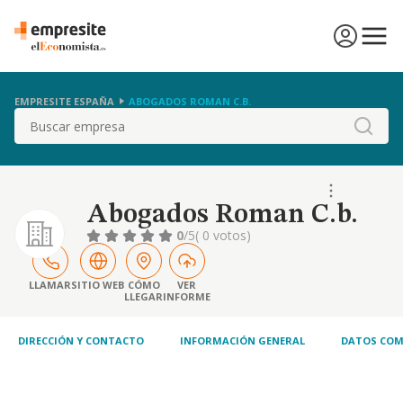
EMPRESITE ESPAÑA
ABOGADOS ROMAN C.B.
Buscar
Abogados Roman C.b.
0
/5
( 0 votos)
LLAMAR
SITIO WEB
CÓMO
VER
LLEGAR
INFORME
DIRECCIÓN Y CONTACTO
INFORMACIÓN GENERAL
DATOS COM