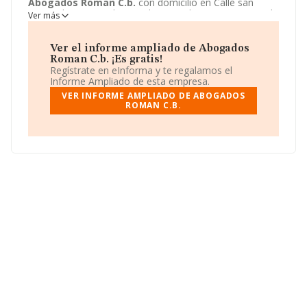
Abogados Roman C.b.
con domicilio en Calle san
Fernando, 53 - 1, Alacant/alicante, Alicante. Su principal
Ver más
actividad CNAE es 6910 - Actividades jurídicas. La
empresa
Abogados Roman C.b.
está inscrita como
Comunidad de bienes.
Ver el informe ampliado de Abogados
Roman C.b. ¡Es gratis!
Regístrate en eInforma y te regalamos el
Informe Ampliado de esta empresa.
VER INFORME AMPLIADO DE ABOGADOS
ROMAN C.B.