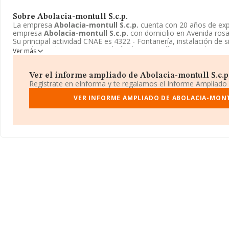
Sobre Abolacia-montull S.c.p.
La empresa
Abolacia-montull S.c.p.
cuenta con 20 años de expe
empresa
Abolacia-montull S.c.p.
con domicilio en Avenida rosa P
Su principal actividad CNAE es 4322 - Fontanería, instalación de s
acondicionado. La empresa
Abolacia-montull S.c.p.
está inscr
Ver más
bienes.
Ver el informe ampliado de Abolacia-montull S.c.p. 
Regístrate en eInforma y te regalamos el Informe Ampliado
VER INFORME AMPLIADO DE ABOLACIA-MONT