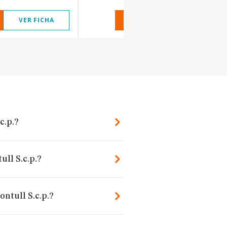
VER FICHA
VER INFORME
VER FIC
c.p.?
ull S.c.p.?
ntull S.c.p.?