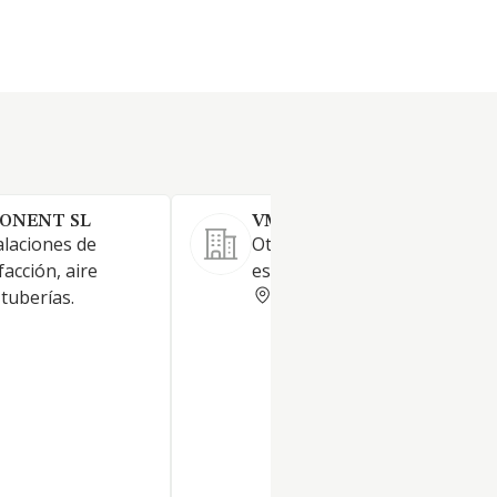
PONENT SL
VMODE SOLUTIONS 2021 SL
alaciones de
Otras actividades de construc
facción, aire
especializada
LERIDA
tuberías.