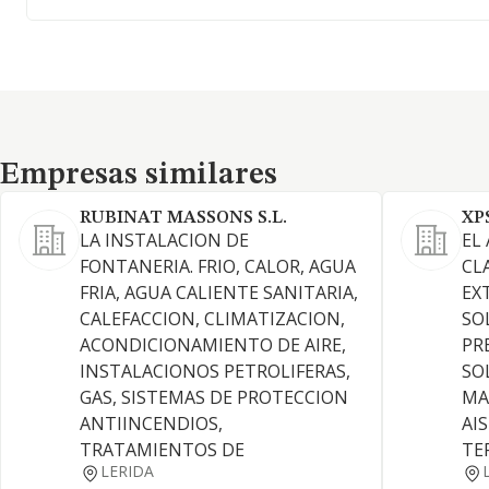
Empresas similares
Empresas similares
RUBINAT MASSONS S.L.
XP
LA INSTALACION DE
EL
FONTANERIA. FRIO, CALOR, AGUA
CL
FRIA, AGUA CALIENTE SANITARIA,
EX
CALEFACCION, CLIMATIZACION,
SO
ACONDICIONAMIENTO DE AIRE,
PR
INSTALACIONOS PETROLIFERAS,
SO
GAS, SISTEMAS DE PROTECCION
MA
ANTIINCENDIOS,
AI
TRATAMIENTOS DE
TE
LERIDA