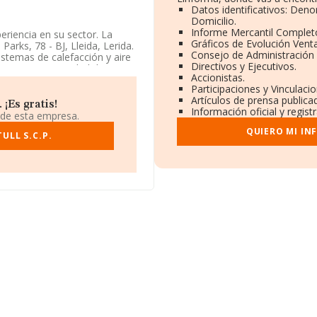
Datos identificativos: Deno
Domicilio.
Informe Mercantil Comple
riencia en su sector. La
Gráficos de Evolución Vent
arks, 78 - BJ, Lleida, Lerida.
Consejo de Administración 
istemas de calefacción y aire
Directivos y Ejecutivos.
ita como Comunidad de
Accionistas.
Participaciones y Vinculaci
Artículos de prensa publica
¡Es gratis!
Información oficial y regis
 de esta empresa.
QUIERO MI IN
ULL S.C.P.