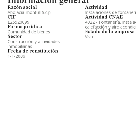
Información general
Razón social
Actividad
Abolacia-montull S.c.p.
Instalaciones de fontanerí
CIF
Actividad CNAE
E25520099
4322 - Fontanería, instal
calefacción y aire acondi
Forma jurídica
Comunidad de bienes
Estado de la empresa
Viva
Sector
Construcción y actividades
inmobiliarias
Fecha de constitución
1-1-2006