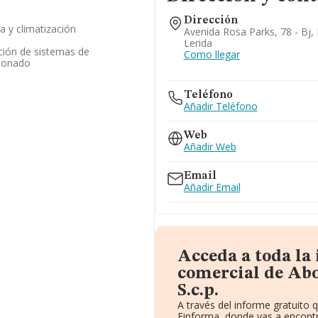
Dirección
a y climatización
Avenida Rosa Parks, 78 - Bj, 
Lerida
ación de sistemas de
Como llegar
cionado
Teléfono
Añadir Teléfono
Web
Añadir Web
Email
Añadir Email
Acceda a toda la
comercial de Ab
S.c.p.
A través del informe gratuito
Einforma, donde vas a encontr