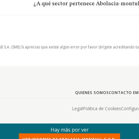
¿A qué sector pertenece Abolacia-montull
.A. (SME) Si aprecias que existe algún error por favor dirígete acreditando t
QUIENES SOMOS
CONTACTO EM
Legal
Politica de Cookies
Configur
Hay más por ver