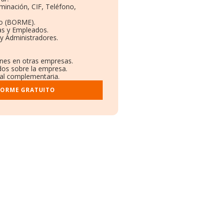
minación, CIF, Teléfono,
to (BORME).
as y Empleados.
y Administradores.
ones en otras empresas.
dos sobre la empresa.
tral complementaria.
FORME GRATUITO