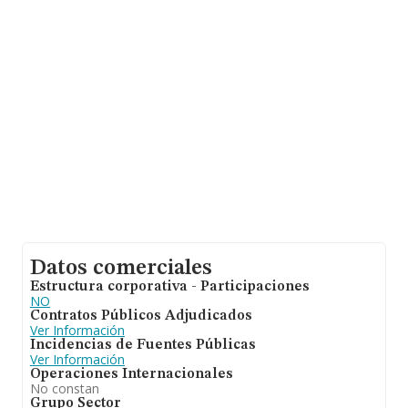
en la base de datos de INFORMA aparecen 2614
empresas, cuyas ventas en 2020 han alcanzado los 330
millones de euros. Con el fin de ampliar la información
relativa a las compañías, los empleados de media son 1;
la antigüedad desde la constitución es de 24 años.
Datos comerciales
Estructura corporativa - Participaciones
NO
Contratos Públicos Adjudicados
Ver Información
Incidencias de Fuentes Públicas
Ver Información
Operaciones Internacionales
No constan
Grupo Sector