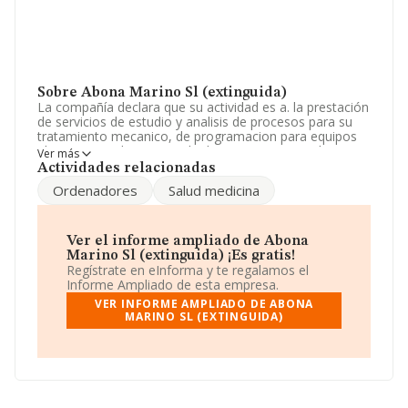
Sobre Abona Marino Sl (extinguida)
La compañía declara que su actividad es a. la prestación
de servicios de estudio y analisis de procesos para su
tratamiento mecanico, de programacion para equipos
electronicos, de registro de datos en soportes de
Ver más
entrada para ordenadores. La empresa aparece inscrita
Actividades relacionadas
en el Registro Mercantil como Sociedad Limitada. Su
Ordenadores
Salud medicina
CNAE corresponde a 6820 con código 'Alquiler de
bienes inmobiliarios por cuenta propia'. La empresa no
tiene actividad en mercados exteriores.
Ver el informe ampliado de Abona
La compañía
Abona Marino S.L (extinguida)
, con CIF
Marino Sl (extinguida) ¡Es gratis!
B38683116, se encuentra en Calle Roque De Jama Ed
Regístrate en eInforma y te regalamos el
Colina Dorada núm. 12 Loc, (38640), Arona, en Santa
Informe Ampliado de esta empresa.
Cruz De Tenerife, Islas Canarias.
VER INFORME AMPLIADO DE ABONA
MARINO SL (EXTINGUIDA)
En base a la información de la que dispone INFORMA
sobre 132.555 compañías, la facturación en el ámbito
nacional alcanza los 22.737 millones de euros y se
estima que el promedio de la facturación entre todas
las empresas es de 171 mil euros. En relación con la
información de la provincia de Santa Cruz De Tenerife,