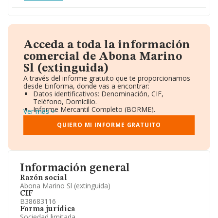
Acceda a toda la información
comercial de Abona Marino
Sl (extinguida)
A través del informe gratuito que te proporcionamos
desde Einforma, donde vas a encontrar:
Datos identificativos: Denominación, CIF,
Teléfono, Domicilio.
Informe Mercantil Completo (BORME).
Ver más
Gráficos de Evolución Ventas y Empleados.
Consejo de Administración y Administradores.
QUIERO MI INFORME GRATUITO
Directivos y Ejecutivos.
Accionistas.
Participaciones y Vinculaciones en otras empresas.
Artículos de prensa publicados sobre la empresa.
Información oficial y registral complementaria.
Información general
Razón social
Abona Marino Sl (extinguida)
CIF
B38683116
Forma jurídica
Sociedad limitada