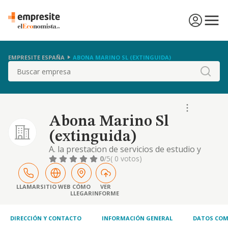
EMPRESITE ESPAÑA
ABONA MARINO SL (EXTINGUIDA)
Buscar
Abona Marino Sl
(extinguida)
A. la prestacion de servicios de estudio y
analisis de procesos para su tratamiento
0
/5
( 0 votos)
mecanico, de programacion para equipos
electronicos, de registro de datos en
soportes de entrada para ordenadores
LLAMAR
SITIO WEB
CÓMO
VER
LLEGAR
INFORME
DIRECCIÓN Y CONTACTO
INFORMACIÓN GENERAL
DATOS COM