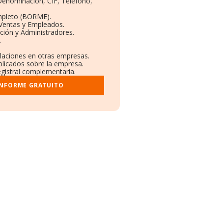
 Denominación, CIF, Teléfono,
mpleto (BORME).
 Ventas y Empleados.
ción y Administradores.
.
ulaciones en otras empresas.
blicados sobre la empresa.
registral complementaria.
INFORME GRATUITO