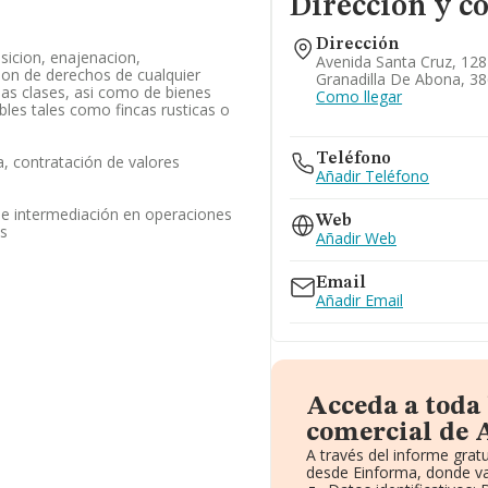
Dirección y c
Dirección
sicion, enajenacion,
Avenida Santa Cruz, 128 
ion de derechos de cualquier
Granadilla De Abona, 38
das clases, asi como de bienes
Como llegar
les tales como fincas rusticas o
Teléfono
, contratación de valores
Añadir Teléfono
de intermediación en operaciones
Web
os
Añadir Web
Email
Añadir Email
Acceda a toda
comercial de A
A través del informe gra
desde Einforma, donde va