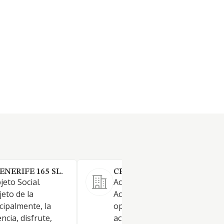
NERIFE 165 SL.
CENTRO PADRE TENERIFE S
eto Social.
Actividad principal: 66.12
jeto de la
Actividades de intermediació
ncipalmente, la
operaciones con valores y ot
ncia, disfrute,
activos. La adquisición, tenenc