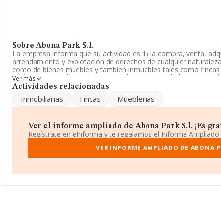
Sobre Abona Park S.l.
La empresa informa que su actividad es 1) la compra, venta, adqu
arrendamiento y explotación de derechos de cualquier naturaleza,
como de bienes muebles y tambien inmuebles tales como fincas 
está inscrita en el Registro Mercantil como Sociedad Limitada. C
Ver más
'%cnae%', código 6614. No realiza actividad de importación y/o e
Actividades relacionadas
Inmobiliarias
Fincas
Mueblerias
La empresa española
Abona Park S.L
, con número de identifica
encuentra en Avenida Santa Cruz núm. 128 Plt 1 3, (38600), en el
en Santa Cruz De Tenerife, Islas Canarias.
Ver el informe ampliado de Abona Park S.l. ¡Es grat
En base a la información de la que dispone INFORMA sobre 12.07
Regístrate en eInforma y te regalamos el Informe Ampliado
ámbito nacional alcanza los 3.339 millones de euros y la media d
todas las compañías alcanza los 276 mil euros. En relación con la
VER INFORME AMPLIADO DE ABONA PA
Santa Cruz De Tenerife, en la base de datos de INFORMA apare
han obtenido los 1.545 millones de euros. Con el fin de ampliar la
compañías, la media de empleados de las empresas es de 1. La a
es de 12 años.