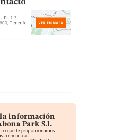
ontacto
- Plt 1 3,
600, Tenerife
VER EN MAPA
 la información
bona Park S.l.
tuito que te proporcionamos
s a encontrar: