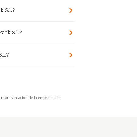
 S.l.?
ark S.l.?
.l.?
u representación de la empresa a la