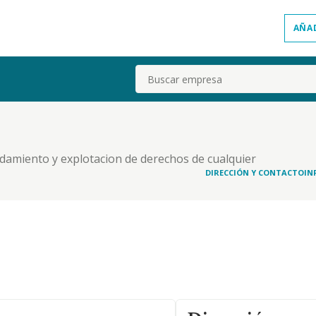
AÑA
Buscar
endamiento y explotacion de derechos de cualquier
bienes muebles y tambien inmuebles tales como
DIRECCIÓN Y CONTACTO
IN