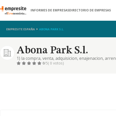
INFORMES DE EMPRESAS
DIRECTORIO DE EMPRESAS
EMPRESITE ESPAÑA
ABONA PARK S.L.
Abona Park S.l.
1) la compra, venta, adquisicion, enajenacion, arr
naturaleza, valores de todas clases, asi como de 
0
/5
( 0 votos)
fincas rusticas o urbanas