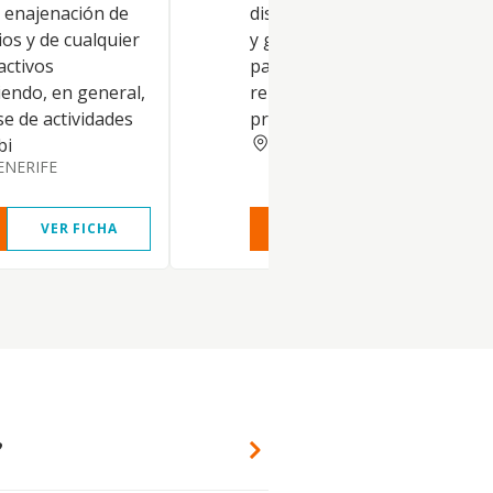
y enajenación de
disfrute, administración, dire
ios y de cualquier
y gestión de títulos valores o
 activos
participaciones y/o acciones
iendo, en general,
representativas de los fondo
se de actividades
propios de sociedades, etc
SANTA CRUZ TENERIFE
bi
ENERIFE
VER FICHA
VER INFORME
VER FIC
?