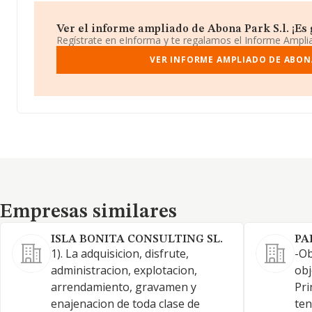
Ver el informe ampliado de Abona Park S.l. ¡Es g
Regístrate en eInforma y te regalamos el Informe Ampl
VER INFORME AMPLIADO DE ABONA
Empresas similares
Empresas similares
ISLA BONITA CONSULTING SL.
PA
1). La adquisicion, disfrute,
-Ob
administracion, explotacion,
obj
arrendamiento, gravamen y
Pri
enajenacion de toda clase de
ten