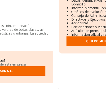
Datos identificativos:
Domicilio.
Informe Mercantil Co
Gráficos de Evolución
Consejo de Administra
Directivos y Ejecutivos
Accionistas.
isición, enajenación,
Participaciones y Vinc
 valores de todas clases, así
Artículos de prensa pu
rústicas o urbanas. La sociedad
Información oficial y 
lasifica su actividad CNAE como
xportación.
QUIERO MI 
ción fiscal B38959425, se
 municipio de Granadilla De Abona,
is!
5 compañías, la facturación en el
 de esta empresa.
e facturación de ventas entre
 información de la provincia de
RK S.L.
cen 258 empresas, cuyas ventas
 información relativa a las
ntigüedad desde la constitución