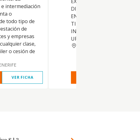
EXPLOTACION, TENENCIA Y
 e intermediación
DISFRUTE, ADQUISICION O
nta o
ENAJENACION POR CUALQUI
de todo tipo de
TITULO DE TODA CLASE DE
restación de
INMUEBLES, FINCAS RUSTIC
ntes y empresas
URBANAS, ASI COMO H
cualquier clase,
SANTA CRUZ TENERIFE
iler o cesión de
ENERIFE
VER FICHA
VER INFORME
VER FIC