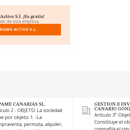
ivo S.l. ¡Es gratis!
iado de esta empresa.
RISMO ACTIVO S.L.
PAME CANARIAS SL.
GESTION E IN
CANARIO GONZ
iculo 2 .. OBJETO. La sociedad
Artículo 3º. Obje
ne por objeto: 1. -La
Constituye el ob
praventa, permuta, alquiler,
compañía el sigu