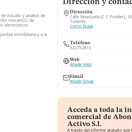
Dirección y conta
Dirección
 de estudio y analisis de
Calle Venezuela (c C Ponder), 16
ento mecanico, de
Tenerife
s electronicos.
Como llegar
opiedad inmobiliaria y a la
Teléfono
922752810
Web
Añadir Web
Email
Añadir Email
Acceda a toda la 
comercial de Abon
Activo S.l.
A través del informe gratuito qu