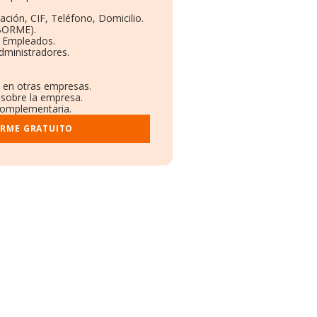
ación, CIF, Teléfono, Domicilio.
(BORME).
y Empleados.
dministradores.
s en otras empresas.
 sobre la empresa.
 complementaria.
ORME GRATUITO