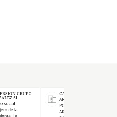
VERSION GRUPO
CAÑADA VERDE RURAL SL
ALEZ SL.
ARTICULO 2 . LA SOCIEDAD 
to social
POR OBJETO: LA COMPRAVE
jeto de la
ARRENDAMIENTO,
iente: La