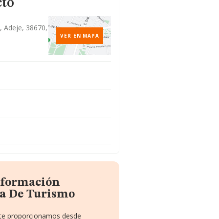
cto
, Adeje, 38670,
VER EN MAPA
información
a De Turismo
e te proporcionamos desde