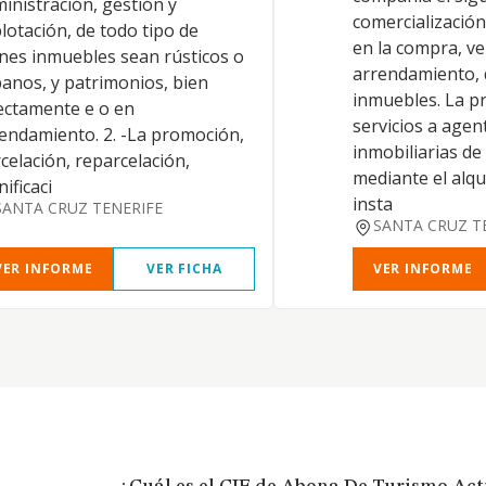
inistración, gestión y
comercialización
lotación, de todo tipo de
en la compra, ve
nes inmuebles sean rústicos o
arrendamiento, 
anos, y patrimonios, bien
inmuebles. La p
ectamente e o en
servicios a age
endamiento. 2. -La promoción,
inmobiliarias de 
celación, reparcelación,
mediante el alqu
nificaci
insta
SANTA CRUZ TENERIFE
SANTA CRUZ T
VER INFORME
VER FICHA
VER INFORME