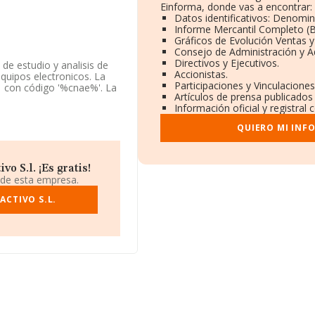
Einforma, donde vas a encontrar:
Datos identificativos: Denomin
Informe Mercantil Completo 
Gráficos de Evolución Ventas 
Consejo de Administración y A
Directivos y Ejecutivos.
 de estudio y analisis de
Accionistas.
uipos electronicos. La
Participaciones y Vinculacione
 con código '%cnae%'. La
Artículos de prensa publicados
Información oficial y registral
éfono 922752810.
QUIERO MI INF
tificación fiscal
, (38670), Adeje Casco,
 S.l. ¡Es gratis!
 de esta empresa.
.991 empresas, en el
de euros y la media de
ACTIVO S.L.
mil euros. En relación con
 base de datos INFORMA
es de euros. Por último,
resa, los empleados de
 13 años.