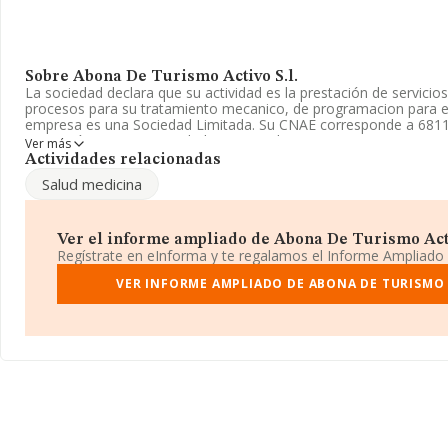
Sobre Abona De Turismo Activo S.l.
La sociedad declara que su actividad es la prestación de servicios
procesos para su tratamiento mecanico, de programacion para eq
empresa es una Sociedad Limitada. Su CNAE corresponde a 6811
compañía no tiene actividad en mercados exteriores.
Ver más
Actividades relacionadas
Es posible ponerse en contacto con la empresa a través del tel
Salud medicina
La compañía
Abona de Turismo Activo S.L
, con número de iden
B38639787, está situada en Calle Venezuela (c C Ponder) núm. 16
Santa Cruz De Tenerife, Islas Canarias.
Ver el informe ampliado de Abona De Turismo Activo
Regístrate en eInforma y te regalamos el Informe Ampliado
En relación con el sector y disponiendo de los datos de hasta 67
ámbito nacional la facturación alcanza la cifra de 7.139 millones 
VER INFORME AMPLIADO DE ABONA DE TURISMO 
facturación de ventas entre todas las compañías alcanza los 105 
la información de la provincia de Santa Cruz De Tenerife, en la
constan 1081 empresas, cuyas ventas han obtenido los 45 millon
con el fin de ampliar la información relativa al ámbito de la emp
media son 1. La media de antigüedad desde la constitución es de