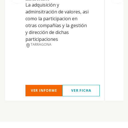
La adquisición y
L
adminsitración de valores, asi
h
como la participacion en
a
otras compañías y la gestión
i
y dirección de dichas
e
participaciones
a
TARRAGONA
g
p
a
e
VER INFORME
VER FICHA