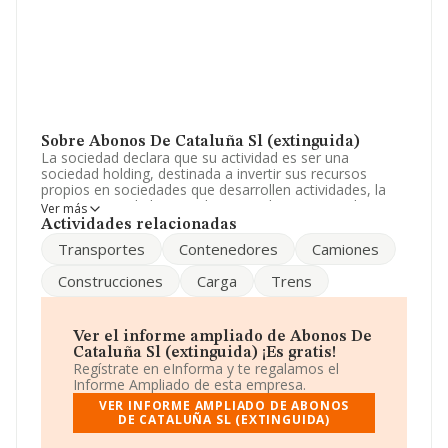
Sobre Abonos De Cataluña Sl (extinguida)
La sociedad declara que su actividad es ser una
sociedad holding, destinada a invertir sus recursos
propios en sociedades que desarrollen actividades, la
consignacion de buques, la carga, descarga, estiba y
Ver más
desestiba de buques, trenes, camiones y contenedores.
Actividades relacionadas
La sociedad está registrada como Sociedad Limitada.
Transportes
Contenedores
Camiones
Clasifica su actividad CNAE como '%cnae%', código
6421. No realiza actividad de importación y/o
Construcciones
Carga
Trens
exportación.
Teniendo en cuenta la información disponible, se puede
afirmar que la compañía ha experimentado un
Ver el informe ampliado de Abonos De
crecimiento significativo respecto al año anterior (2012).
Cataluña Sl (extinguida) ¡Es gratis!
El ebitda de la empresa ha crecido un 220%. Ha tenido
Regístrate en eInforma y te regalamos el
un crecimiento en ventas del 220% y los beneficios se
Informe Ampliado de esta empresa.
han incrementado un 220%.
VER INFORME AMPLIADO DE ABONOS
DE CATALUÑA SL (EXTINGUIDA)
Para llamar las oficinas se puede hacer a través del
número 977222219.