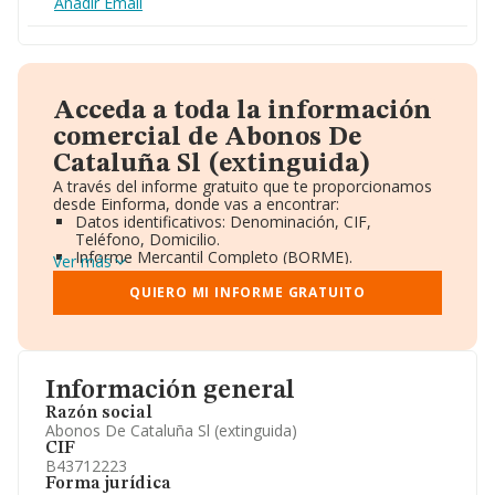
Añadir Email
Acceda a toda la información
comercial de Abonos De
Cataluña Sl (extinguida)
A través del informe gratuito que te proporcionamos
desde Einforma, donde vas a encontrar:
Datos identificativos: Denominación, CIF,
Teléfono, Domicilio.
Informe Mercantil Completo (BORME).
Ver más
Gráficos de Evolución Ventas y Empleados.
Consejo de Administración y Administradores.
QUIERO MI INFORME GRATUITO
Directivos y Ejecutivos.
Accionistas.
Participaciones y Vinculaciones en otras empresas.
Artículos de prensa publicados sobre la empresa.
Información oficial y registral complementaria.
Información general
Razón social
Abonos De Cataluña Sl (extinguida)
CIF
B43712223
Forma jurídica