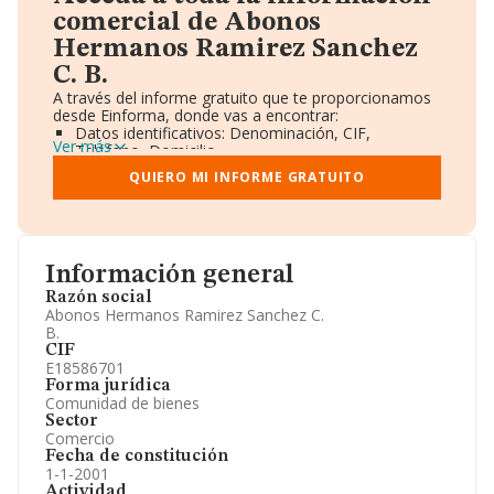
comercial de Abonos
Hermanos Ramirez Sanchez
C. B.
A través del informe gratuito que te proporcionamos
desde Einforma, donde vas a encontrar:
Datos identificativos: Denominación, CIF,
Ver más
Teléfono, Domicilio.
Informe Mercantil Completo (BORME).
QUIERO MI INFORME GRATUITO
Gráficos de Evolución Ventas y Empleados.
Consejo de Administración y Administradores.
Directivos y Ejecutivos.
Accionistas.
Participaciones y Vinculaciones en otras empresas.
Información general
Artículos de prensa publicados sobre la empresa.
Información oficial y registral complementaria.
Razón social
Abonos Hermanos Ramirez Sanchez C.
B.
CIF
E18586701
Forma jurídica
Comunidad de bienes
Sector
Comercio
Fecha de constitución
1-1-2001
Actividad