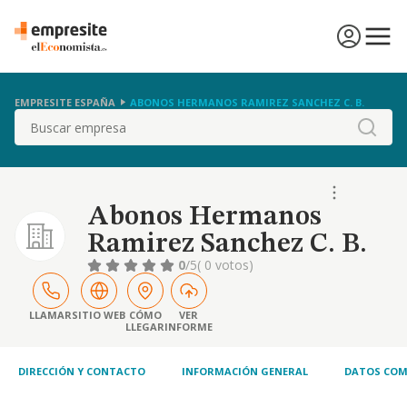
EMPRESITE ESPAÑA
ABONOS HERMANOS RAMIREZ SANCHEZ C. B.
Buscar
Abonos Hermanos
Ramirez Sanchez C. B.
0
/5
( 0 votos)
LLAMAR
SITIO WEB
CÓMO
VER
LLEGAR
INFORME
DIRECCIÓN Y CONTACTO
INFORMACIÓN GENERAL
DATOS COM