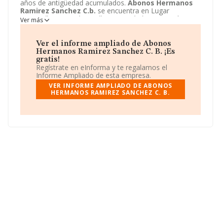
años de antigüedad acumulados.
Abonos Hermanos
Ramirez Sanchez C.b.
se encuentra en Lugar
Ventorrillo san Pedro, null. Su actividad CNAE está
Ver más
incluida en 4621 - Comercio al por mayor de cereales,
tabaco en rama, simientes y alimentos para animales.
Abonos Hermanos Ramirez Sanchez C.b.
está
Ver el informe ampliado de Abonos
registrada como Comunidad de bienes.
Hermanos Ramirez Sanchez C. B. ¡Es
gratis!
Regístrate en eInforma y te regalamos el
Informe Ampliado de esta empresa.
VER INFORME AMPLIADO DE ABONOS
HERMANOS RAMIREZ SANCHEZ C. B.