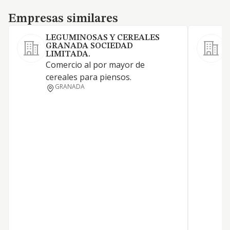
Empresas similares
Empresas similares
LEGUMINOSAS Y CEREALES
GRANADA SOCIEDAD
LIMITADA.
Comercio al por mayor de
C
cereales para piensos.
c
GRANADA
a
f
p
t
a
a
z
m
d