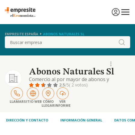
EMPRESITE ESPAÑA
ABONOS NATURALES SL
Buscar
Abonos Naturales Sl
Comercio al por mayor de abonos y
enmiendas.
2.5
/5
( 2 votos)
LLAMAR
SITIO WEB
CÓMO
VER
LLEGAR
INFORME
DIRECCIÓN Y CONTACTO
INFORMACIÓN GENERAL
DATOS COM