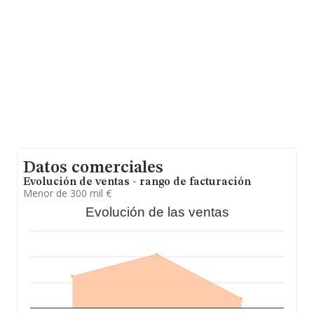
En base a la información de la que dispone INFORMA
sobre 12.199 compañías, a nivel nacional la facturación
asciende a 26.805 millones de euros y la media entre
todas las compañías es de 2 millones de euros de
ventas en 2020. Respecto a la información de la
provincia (hablamos de Granada), en la base de datos
INFORMA constan 259 empresas, con ventas en 2020
de hasta 98 millones de euros. Con el fin de ampliar la
información relativa a las compañías, la media de
empleados de las empresas es de 2. La antigüedad
alcanza los 21 años desde la constitución.
Datos comerciales
Evolución de ventas - rango de facturación
Menor de 300 mil €
Evolución de las ventas