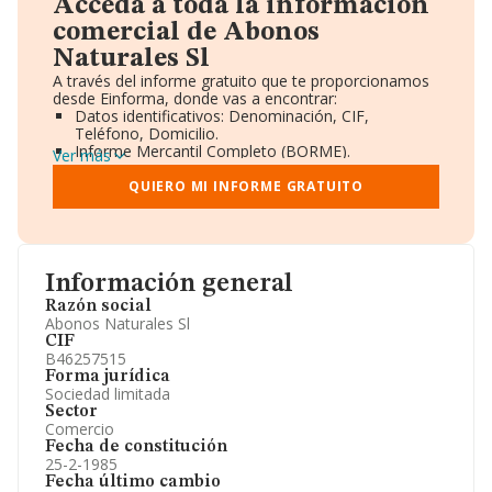
Acceda a toda la información
comercial de Abonos
Naturales Sl
A través del informe gratuito que te proporcionamos
desde Einforma, donde vas a encontrar:
Datos identificativos: Denominación, CIF,
Teléfono, Domicilio.
Informe Mercantil Completo (BORME).
Ver más
Gráficos de Evolución Ventas y Empleados.
Consejo de Administración y Administradores.
QUIERO MI INFORME GRATUITO
Directivos y Ejecutivos.
Accionistas.
Participaciones y Vinculaciones en otras empresas.
Artículos de prensa publicados sobre la empresa.
Información oficial y registral complementaria.
Información general
Razón social
Abonos Naturales Sl
CIF
B46257515
Forma jurídica
Sociedad limitada
Sector
Comercio
Fecha de constitución
25-2-1985
Fecha último cambio