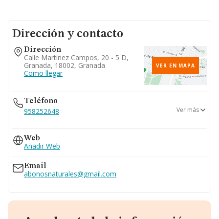
Dirección y contacto
Dirección
Calle Martinez Campos, 20 - 5 D,
Granada, 18002, Granada
VER EN MAPA
Como llegar
Teléfono
Ver más
958252648
606...
Web
Ver teléfono 606...
Añadir Web
958253648
Email
abonosnaturales@gmail.com