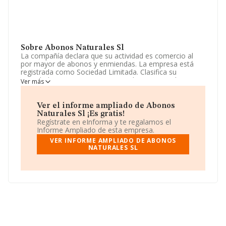
Sobre Abonos Naturales Sl
La compañía declara que su actividad es comercio al
por mayor de abonos y enmiendas. La empresa está
registrada como Sociedad Limitada. Clasifica su
actividad CNAE como 'Comercio al por mayor de
Ver más
cereales, tabaco en rama, simientes y alimentos para
animales', código 4621. La sociedad no tiene actividad
en mercados exteriores.
Ver el informe ampliado de Abonos
Naturales Sl ¡Es gratis!
En el último año el número de empleados ha
Regístrate en eInforma y te regalamos el
permanecido igual y teniendo en cuenta la información
Informe Ampliado de esta empresa.
a disposición de INFORMA, ha contado con un número
VER INFORME AMPLIADO DE ABONOS
de empleados inferior a la media de sector.
NATURALES SL
Para ponerse en contacto con sus oficinas, la empresa
facilita el número de teléfono 958252648 y su email es
abonosnaturales@gmail.com
.
La sociedad
Abonos Naturales S.L
, con número de
identificación fiscal B46257515, tiene su domicilio social
establecido en Calle Martinez Campos núm. 20 5 D,
(18002), en el municipio de Granada, Andalucía.