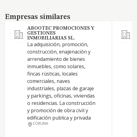
Empresas similares
Empresas similares
ABOOTEC PROMOCIONES Y
GESTIONES
L
INMOBILIARIAS SL.
-
La adquisición, promoción,
p
construcción, enajenación y
p
arrendamiento de bienes
i
inmuebles, como solares,
e
fincas rústicas, locales
p
comerciales, naves
Y
industriales, plazas de garaje
m
y parkings, oficinas, viviendas
e
o residencias. La construcción
i
y promoción de obra civil y
edificación publica y privada
CORUNA