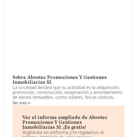
Sobre Abootec Promociones Y Gestiones
Inmobiliarias Sl.
La sociedad declara que su actividad es la adquisición,
promoción, construcción, enajenación y arrendamiento
de bienes inmuebles, como solares, fincas rústicas,
locales comerciales, naves industriales, plazas de garaje
Ver más
y parkings, oficinas, viviendas o residencias. la
construcción y promoción de obra civil y edificación
publica y privada. La empresa aparece inscrita en el
Ver el informe ampliado de Abootec
Registro Mercantil como Sociedad Limitada. Su
Promociones Y Gestiones
actividad CNAE es 'Agentes de la propiedad inmobiliaria'
Inmobiliarias Sl. ¡Es gratis!
con código 6831. La sociedad no tiene actividad en
Regístrate en eInforma y te regalamos el
mercados exteriores.