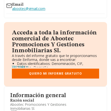
Email
abootec@gmail.com
Acceda a toda la información
comercial de Abootec
Promociones Y Gestiones
Inmobiliarias Sl.
A través del informe gratuito que te proporcionamos
desde Einforma, donde vas a encontrar:
Datos identificativos: Denominación, CIF,
Ver más
Teléfono, Domicilio.
Informe Mercantil Completo (BORME).
QUIERO MI INFORME GRATUITO
Gráficos de Evolución Ventas y Empleados.
Consejo de Administración y Administradores.
Directivos y Ejecutivos.
Accionistas.
Participaciones y Vinculaciones en otras empresas.
Información general
Artículos de prensa publicados sobre la empresa.
Información oficial y registral complementaria.
Razón social
Abootec Promociones Y Gestiones
Inmobiliarias Sl.