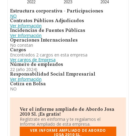
4087 empresas, con ventas en el año 2024 de 808
2022
2023
2024
millones de euros. Por último, con el fin de ampliar la
Estructura corporativa - Participaciones
información relativa al ámbito de la empresa, la media
NO
de antigüedad desde la constitución es de 12 años. La
Contratos Públicos Adjudicados
media de empleados de las empresas es de 3.
Ver Información
Incidencias de Fuentes Públicas
En conclusión,
Abordo Josa 2010 S.L
se emplea en
Ver Información
objeto. la sociedad tendrá por objeto principal lo
Operaciones Internacionales
siguiente: cnae 5610: restaurantes y puestos de comida.
No constan
además podrá realizar las siguientes actividades: cnae
Cargos
4782: comercio al por menor de productos textiles,
Encontrados 2 cargos en esta empresa
prendas de vestir y calzado en puestos de venta y
Ver cargos de Empresa
mercadillos. cnae 4751: comercio al p. En cuanto a la
Número de empleados
posición en el ranking nacional, la empresa ha perdido
22 (año 2024)
posiciones frente al 2023. En cuanto a la posición en el
Responsabilidad Social Empresarial
ranking de sectores, la empresa ha perdido posiciones
Ver Información
frente al 2023.
Cotiza en Bolsa
NO
Ver el informe ampliado de Abordo Josa
2010 Sl. ¡Es gratis!
Regístrate en eInforma y te regalamos el
Informe Ampliado de esta empresa.
VER INFORME AMPLIADO DE ABORDO
JOSA 2010 SL.