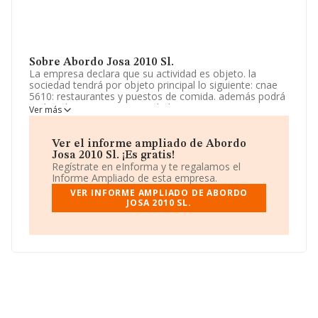
Sobre Abordo Josa 2010 Sl.
La empresa declara que su actividad es objeto. la
sociedad tendrá por objeto principal lo siguiente: cnae
5610: restaurantes y puestos de comida. además podrá
realizar las siguientes actividades: cnae 4782: comercio
Ver más
al por menor de productos textiles, prendas de vestir y
calzado en puestos de venta y mercadillos. cnae 4751:
comercio al p. La sociedad está registrada como
Ver el informe ampliado de Abordo
Sociedad Limitada. Tiene CNAE: 5611 - '%cnae%'. La
Josa 2010 Sl. ¡Es gratis!
sociedad no tiene actividad en mercados exteriores.
Regístrate en eInforma y te regalamos el
Informe Ampliado de esta empresa.
El número de empleados ha crecido y según las cifras
VER INFORME AMPLIADO DE ABORDO
existentes en la base de datos de INFORMA, el número
JOSA 2010 SL.
de empleados ha estado por encima de la media de
sector.
Dentro del ranking de empresas elaborado por
INFORMA, atendiendo a los niveles de facturación de la
compañía, se destaca que: ha perdido hasta 17 puestos
en 2024, pasando del puesto 1.996 al 2.013. Se
encuentran mejor posicionadas las siguientes empresas
del sector:
Murasambla Sociedad Limitada
y
Carriron Asociados S.L
; sin embargo, algunas de las