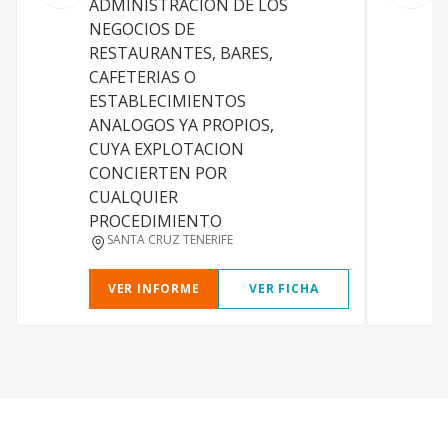
ADMINISTRACION DE LOS
S
NEGOCIOS DE
l
RESTAURANTES, BARES,
d
CAFETERIAS O
c
ESTABLECIMIENTOS
e
ANALOGOS YA PROPIOS,
P
CUYA EXPLOTACION
s
CONCIERTEN POR
h
CUALQUIER
d
PROCEDIMIENTO
d
SANTA CRUZ TENERIFE
VER INFORME
VER FICHA