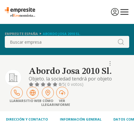
EMPRESITE ESPAÑA
ABORDO JOSA 2010 SL.
Buscar
Abordo Josa 2010 Sl.
Objeto. la sociedad tendrá por objeto
principal lo siguiente: cnae 5610:
0
/5
( 0 votos)
restaurantes y puestos de comida. además
podrá realizar las siguientes actividades:
cnae 4782: comercio al por menor de
LLAMAR
SITIO WEB
CÓMO
VER
LLEGAR
INFORME
productos textiles, prendas de vestir y
calzado en puestos de venta y mercadillos.
cnae 4751: comercio al p
DIRECCIÓN Y CONTACTO
INFORMACIÓN GENERAL
DATOS COM