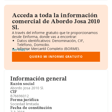
Acceda a toda la información
comercial de Abordo Josa 2010
Sl.
A través del informe gratuito que te proporcionamos
desde Einforma, donde vas a encontrar:
Datos identificativos: Denominación, CIF,
Teléfono, Domicilio.
Informe Mercantil Completo (BORME).
Ver más
Gráficos de Evolución Ventas y Empleados.
Consejo de Administración y Administradores.
QUIERO MI INFORME GRATUITO
Directivos y Ejecutivos.
Accionistas.
Participaciones y Vinculaciones en otras empresas.
Artículos de prensa publicados sobre la empresa.
Información oficial y registral complementaria.
Información general
Razón social
Abordo Josa 2010 Sl.
CIF
B76696012
Forma jurídica
Sociedad limitada
Fecha de constitución
7-3-2016