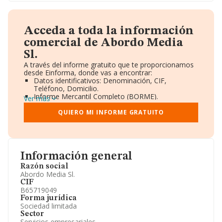
Acceda a toda la información
comercial de Abordo Media
Sl.
A través del informe gratuito que te proporcionamos
desde Einforma, donde vas a encontrar:
Datos identificativos: Denominación, CIF,
Teléfono, Domicilio.
Informe Mercantil Completo (BORME).
Ver más
Gráficos de Evolución Ventas y Empleados.
Consejo de Administración y Administradores.
QUIERO MI INFORME GRATUITO
Directivos y Ejecutivos.
Accionistas.
Participaciones y Vinculaciones en otras empresas.
Artículos de prensa publicados sobre la empresa.
Información oficial y registral complementaria.
Información general
Razón social
Abordo Media Sl.
CIF
B65719049
Forma jurídica
Sociedad limitada
Sector
Servicios empresariales