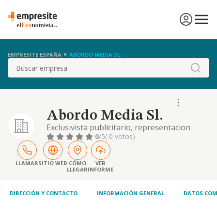
EMPRESITE ESPAÑA
ABORDO MEDIA SL.
Buscar
Abordo Media Sl.
Exclusivista publicitario, representacion
comercial y organizacion de eventos,
0
/5
( 0 votos)
agencia de publicidad, compra venta de
mercancias relacionadas con la publicidad,
exportacion e importacion, venta de
LLAMAR
SITIO WEB
CÓMO
VER
LLEGAR
INFORME
mercaderias de indole informatico
DIRECCIÓN Y CONTACTO
INFORMACIÓN GENERAL
DATOS COM