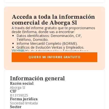
Acceda a toda la información
comercial de Aborga Sl
A través del informe gratuito que te proporcionamos
desde Einforma, donde vas a encontrar:
Datos identificativos: Denominación, CIF,
Teléfono, Domicilio.
Informe Mercantil Completo (BORME).
Gráficos de Evolución Ventas y Empleados.
Ver más
Consejo de Administración y Administradores.
Directivos y Ejecutivos.
QUIERO MI INFORME GRATUITO
Accionistas.
Participaciones y Vinculaciones en otras empresas.
Artículos de prensa publicados sobre la empresa.
Información oficial y registral complementaria.
Información general
Razón social
Aborga Sl
CIF
B13159025
Forma jurídica
Sociedad limitada
Sector