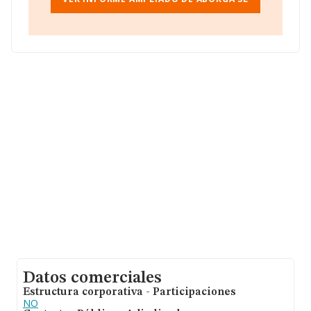
1. Plt 1 B, (28028), Madrid, Madrid.
Con los datos a disposición de INFORMA sobre 132.555
empresas pertenecientes al sector, en el ámbito
nacional la facturación alcanza la cifra de 22.737
millones de euros y se calcula un promedio de
facturación de 171 mil euros entre todas las compañías.
En cuanto a la información relativa a la provincia de
Madrid, en la base de datos INFORMA constan 28640
empresas, con ventas en 2024 de hasta 9.891 millones
de euros. Con el fin de ampliar la información relativa a
las compañías, la media de empleados de las empresas
es de 1. La media de antigüedad desde la constitución
es de 24 años.
Datos comerciales
Estructura corporativa - Participaciones
NO