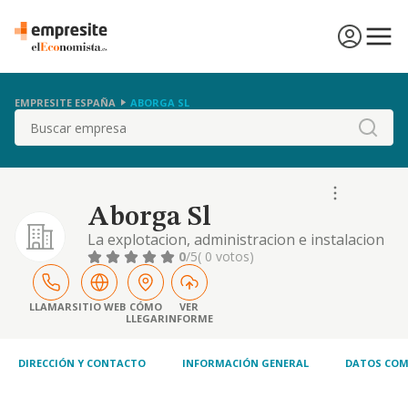
EMPRESITE ESPAÑA
ABORGA SL
Buscar
Aborga Sl
La explotacion, administracion e instalacion
de estaciones de servicio instalacion y
0
/5
( 0 votos)
explotacion de cafeterias, bares,
restaurantes, hoteles. talleres mecanicos y
de lavado de vehiculos.
LLAMAR
SITIO WEB
CÓMO
VER
LLEGAR
INFORME
DIRECCIÓN Y CONTACTO
INFORMACIÓN GENERAL
DATOS COM