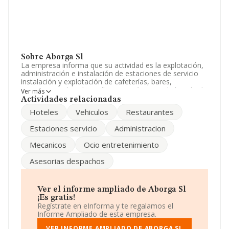
Sobre Aborga Sl
La empresa informa que su actividad es la explotación,
administración e instalación de estaciones de servicio
instalación y explotación de cafeterías, bares,
restaurantes, hoteles. talleres mecánicos y de lavado de
Ver más
vehículos. La empresa aparece inscrita en el Registro
Actividades relacionadas
Mercantil como Sociedad Limitada. Su CNAE
Hoteles
Vehiculos
Restaurantes
corresponde a 6820 con código 'Alquiler de bienes
inmobiliarios por cuenta propia'. La empresa no tiene
Estaciones servicio
Administracion
actividad en mercados exteriores.
Mecanicos
Ocio entretenimiento
Ha tenido el mismo número de profesionales y según
las cifras existentes en la base de datos de INFORMA, el
Asesorias despachos
número de empleados ha estado por encima de la
media de sector.
Es posible ponerse en contacto con la empresa a través
Ver el informe ampliado de Aborga Sl
del teléfono 914135725 y el correo electrónico es
¡Es gratis!
aborgagestion@yahoo.es
.
Regístrate en eInforma y te regalamos el
Informe Ampliado de esta empresa.
La empresa española
Aborga S.L
, B13159025, tiene su
domicilio social establecido en Calle Alcalá núm. 213 Esc
VER INFORME AMPLIADO DE ABORGA SL