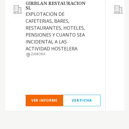
GIRBLAN RESTAURACION
B
SL
L
EXPLOTACION DE
e
CAFETERIAS, BARES,
r
RESTAURANTES, HOTELES,
d
PENSIONES Y CUANTO SEA
e
INCIDENTAL A LAS
o
ACTIVIDAD HOSTELERA
F
ZAMORA
E
E
b
d
c
VER INFORME
VER FICHA