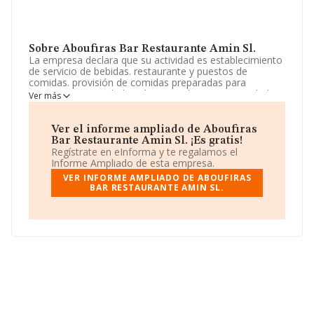
Sobre Aboufiras Bar Restaurante Amin Sl.
La empresa declara que su actividad es establecimiento
de servicio de bebidas. restaurante y puestos de
comidas. provisión de comidas preparadas para
eventos. La sociedad está registrada como Sociedad
Ver más
Limitada. Su actividad CNAE es '%cnae%' con código
5611. La compañía no tiene actividad en mercados
exteriores.
Ver el informe ampliado de Aboufiras
Bar Restaurante Amin Sl. ¡Es gratis!
La empresa
Aboufiras Bar Restaurante Amin S.L
,
Regístrate en eInforma y te regalamos el
con NIF B75972497, se encuentra en Plaza Mayor núm.
Informe Ampliado de esta empresa.
21, (49400), Fuentesauco, Zamora, Castilla-león.
VER INFORME AMPLIADO DE ABOUFIRAS
BAR RESTAURANTE AMIN SL.
En relación con el sector y disponiendo de los datos de
hasta 142.938 empresas, la facturación en el ámbito
nacional alcanza los 31.947 millones de euros y se
calcula un promedio de facturación de 223 mil euros
entre todas las compañías. En cuanto a la información
relativa a la provincia de Zamora, en la base de datos
INFORMA constan 200 empresas, con ventas de 38
millones de euros. Finalmente, para completar los datos
de sector la media de empleados de las empresas es de
3; la antigüedad desde la constitución es de 12 años.