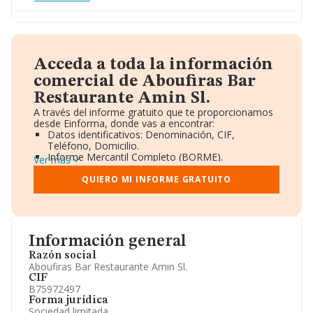
Acceda a toda la información
comercial de Aboufiras Bar
Restaurante Amin Sl.
A través del informe gratuito que te proporcionamos
desde Einforma, donde vas a encontrar:
Datos identificativos: Denominación, CIF,
Teléfono, Domicilio.
Informe Mercantil Completo (BORME).
Ver más
Gráficos de Evolución Ventas y Empleados.
Consejo de Administración y Administradores.
QUIERO MI INFORME GRATUITO
Directivos y Ejecutivos.
Accionistas.
Participaciones y Vinculaciones en otras empresas.
Artículos de prensa publicados sobre la empresa.
Información oficial y registral complementaria.
Información general
Razón social
Aboufiras Bar Restaurante Amin Sl.
CIF
B75972497
Forma jurídica
Sociedad limitada