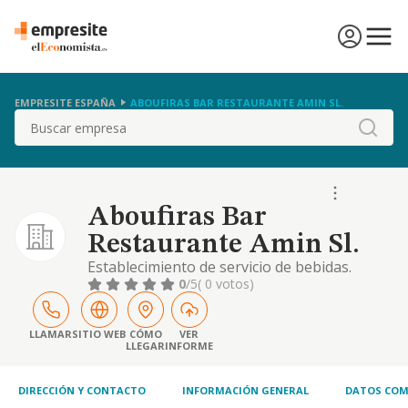
EMPRESITE ESPAÑA
ABOUFIRAS BAR RESTAURANTE AMIN SL.
Buscar
Aboufiras Bar
Restaurante Amin Sl.
Establecimiento de servicio de bebidas.
restaurante y puestos de comidas. provisión
0
/5
( 0 votos)
de comidas preparadas para eventos
LLAMAR
SITIO WEB
CÓMO
VER
LLEGAR
INFORME
DIRECCIÓN Y CONTACTO
INFORMACIÓN GENERAL
DATOS COM