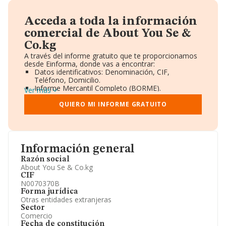
Acceda a toda la información
comercial de About You Se &
Co.kg
A través del informe gratuito que te proporcionamos
desde Einforma, donde vas a encontrar:
Datos identificativos: Denominación, CIF,
Teléfono, Domicilio.
Informe Mercantil Completo (BORME).
Ver más
Gráficos de Evolución Ventas y Empleados.
Consejo de Administración y Administradores.
QUIERO MI INFORME GRATUITO
Directivos y Ejecutivos.
Accionistas.
Participaciones y Vinculaciones en otras empresas.
Artículos de prensa publicados sobre la empresa.
Información oficial y registral complementaria.
Información general
Razón social
About You Se & Co.kg
CIF
N0070370B
Forma jurídica
Otras entidades extranjeras
Sector
Comercio
Fecha de constitución