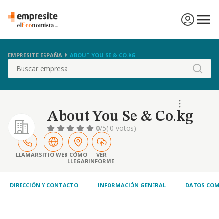
EMPRESITE ESPAÑA
ABOUT YOU SE & CO.KG
Buscar
About You Se & Co.kg
0
/5
( 0 votos)
LLAMAR
SITIO WEB
CÓMO
VER
LLEGAR
INFORME
DIRECCIÓN Y CONTACTO
INFORMACIÓN GENERAL
DATOS COM