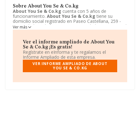
Sobre About You Se & Co.kg
About You Se & Co.kg
cuenta con 5 años de
funcionamiento.
About You Se & Co.kg
tiene su
domicilio social registrado en Paseo Castellana, 259 -
42, Madrid, Madrid. Enmarca su actividad CNAE principal
Ver más
como 4751 - Comercio al por menor de textiles.
About
You Se & Co.kg
aparece inscrita como Otras entidades
extranjeras.
Ver el informe ampliado de About You
Se & Co.kg ¡Es gratis!
Regístrate en eInforma y te regalamos el
Informe Ampliado de esta empresa.
VER INFORME AMPLIADO DE ABOUT
YOU SE & CO.KG