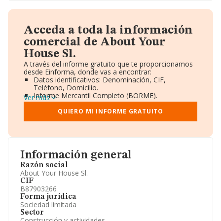
Acceda a toda la información
comercial de About Your
House Sl.
A través del informe gratuito que te proporcionamos
desde Einforma, donde vas a encontrar:
Datos identificativos: Denominación, CIF,
Teléfono, Domicilio.
Informe Mercantil Completo (BORME).
Ver más
Gráficos de Evolución Ventas y Empleados.
Consejo de Administración y Administradores.
QUIERO MI INFORME GRATUITO
Directivos y Ejecutivos.
Accionistas.
Participaciones y Vinculaciones en otras empresas.
Artículos de prensa publicados sobre la empresa.
Información oficial y registral complementaria.
Información general
Razón social
About Your House Sl.
CIF
B87903266
Forma jurídica
Sociedad limitada
Sector
Construcción y actividades