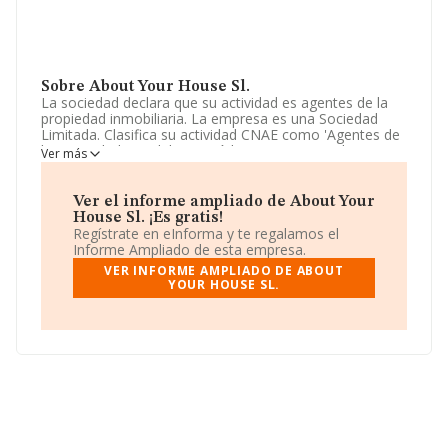
Sobre About Your House Sl.
La sociedad declara que su actividad es agentes de la
propiedad inmobiliaria. La empresa es una Sociedad
Limitada. Clasifica su actividad CNAE como 'Agentes de
la propiedad inmobiliaria', código 6831. No realiza
Ver más
actividad de importación y/o exportación.
La plantilla ha crecido un 200% y según las cifras
Ver el informe ampliado de About Your
existentes en la base de datos de INFORMA, el número
House Sl. ¡Es gratis!
de empleados ha estado por encima de la media de
Regístrate en eInforma y te regalamos el
sector.
Informe Ampliado de esta empresa.
VER INFORME AMPLIADO DE ABOUT
La sociedad
About Your House S.L
, B87903266, se
YOUR HOUSE SL.
encuentra en Calle Camilo José Cela núm. 10 Ptl 4 3 B,
(28232), Las Rozas De Madrid, Madrid.
En relación con el sector y disponiendo de los datos de
hasta 54.122 empresas, la facturación en el ámbito
nacional alcanza los 4.318 millones de euros y en 2023
la media de facturación de ventas entre todas las
compañías alcanza los 79 mil euros. En relación con la
información de la provincia de Madrid, en la base de
datos de INFORMA aparecen 11818 empresas, cuyas