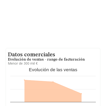
ventas en 2023 han alcanzado los 1.763 millones de
euros. Como información adicional de interés, la media
de empleados es de 1. La media de antigüedad desde la
constitución es de 7 años.
Datos comerciales
Evolución de ventas - rango de facturación
Menor de 300 mil €
Evolución de las ventas