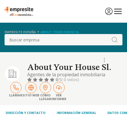
EMPRESITE ESPAÑA
ABOUT YOUR HOUSE SL.
Buscar
About Your House Sl.
Agentes de la propiedad inmobiliaria
0
/5
( 0 votos)
LLAMAR
SITIO WEB
CÓMO
VER
LLEGAR
INFORME
DIRECCIÓN Y CONTACTO
INFORMACIÓN GENERAL
DATOS COM