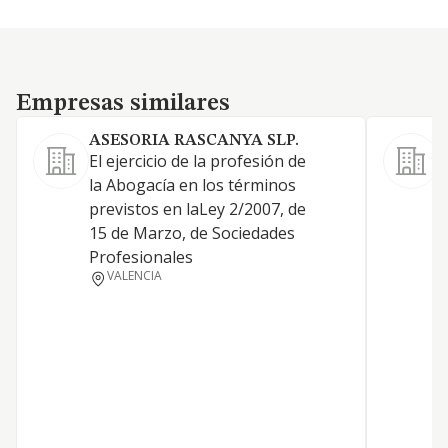
Empresas similares
Empresas similares
ASESORIA RASCANYA SLP.
El ejercicio de la profesión de
S
la Abogacía en los términos
A
previstos en laLey 2/2007, de
A
15 de Marzo, de Sociedades
t
Profesionales
y
VALENCIA