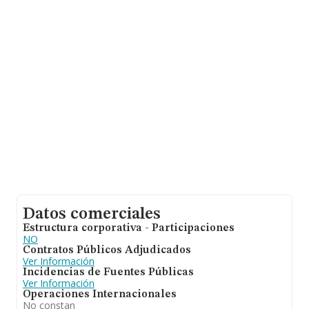
sobre 28.030 compañías, a nivel nacional la facturación
asciende a 6.290 millones de euros y el promedio de la
facturación de ventas entre todas las compañías
asciende a los 224 mil euros. Respecto a la información
de la provincia (hablamos de Valencia), en la base de
datos de INFORMA aparecen 1830 empresas, cuyas
ventas han obtenido los 256 millones de euros. Por
último, con el fin de ampliar la información relativa al
ámbito de la empresa, los empleados de media son 2.
La antigüedad desde la constitución es de 14 años.
Datos comerciales
Estructura corporativa - Participaciones
NO
Contratos Públicos Adjudicados
Ver Información
Incidencias de Fuentes Públicas
Ver Información
Operaciones Internacionales
No constan