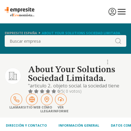
EMPRESITE ESPAÑA
ABOUT YOUR SOLUTIONS SOCIEDAD LIMITADA.
Buscar
About Your Solutions
Sociedad Limitada.
"articulo 2.. objeto social. la sociedad tiene
por objeto el desarrollo de las siguientes
0
/5
( 0 votos)
actividades: la administración, explotación,
gestión y dirección de hoteles, así como,
actividades de restauración de bares,
LLAMAR
SITIO WEB
CÓMO
VER
LLEGAR
INFORME
cafeterías, discotecas, ocio, espectáculos
lúdicos culturales festivales de música.
DIRECCIÓN Y CONTACTO
INFORMACIÓN GENERAL
DATOS COM