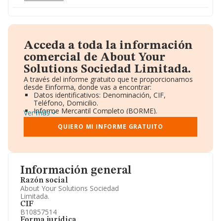
Acceda a toda la información
comercial de About Your
Solutions Sociedad Limitada.
A través del informe gratuito que te proporcionamos
desde Einforma, donde vas a encontrar:
Datos identificativos: Denominación, CIF,
Teléfono, Domicilio.
Informe Mercantil Completo (BORME).
Ver más
Gráficos de Evolución Ventas y Empleados.
Consejo de Administración y Administradores.
QUIERO MI INFORME GRATUITO
Directivos y Ejecutivos.
Accionistas.
Participaciones y Vinculaciones en otras empresas.
Artículos de prensa publicados sobre la empresa.
Información oficial y registral complementaria.
Información general
Razón social
About Your Solutions Sociedad
Limitada.
CIF
B10857514
Forma jurídica