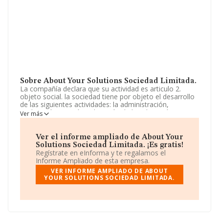
Sobre About Your Solutions Sociedad Limitada.
La compañía declara que su actividad es articulo 2.
objeto social. la sociedad tiene por objeto el desarrollo
de las siguientes actividades: la administración,
explotación, gestión y dirección de hoteles, así como,
Ver más
actividades de restauración de bares, cafeterías,
discotecas, ocio, espectáculos lúdicos culturales
festivales de música. La empresa es una Sociedad
Ver el informe ampliado de About Your
Limitada. Su actividad CNAE es 'Actividades jurídicas'
Solutions Sociedad Limitada. ¡Es gratis!
con código 6910. La sociedad no tiene actividad en
Regístrate en eInforma y te regalamos el
mercados exteriores.
Informe Ampliado de esta empresa.
VER INFORME AMPLIADO DE ABOUT
La empresa española
About Your Solutions Sociedad
YOUR SOLUTIONS SOCIEDAD LIMITADA.
Limitada
, CIF B10857514, tiene domicilio fiscal en Calle
Del Marques De Cenete núm. 17 Piso 8, (46007),
Valencia, Comunidad Valenciana.
En base a la información de la que dispone INFORMA