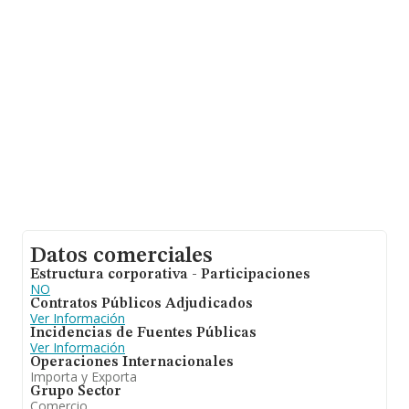
las empresas es de 247 mil euros. En cuanto a la
información relativa a la provincia de Madrid, en la base
de datos de INFORMA aparecen 3441 empresas, cuyas
ventas han obtenido los 864 millones de euros. Con el
fin de ampliar la información relativa a las compañías, la
antigüedad alcanza los 8 años desde la constitución. La
media de empleados de las empresas es de 1.
Datos comerciales
Estructura corporativa - Participaciones
NO
Contratos Públicos Adjudicados
Ver Información
Incidencias de Fuentes Públicas
Ver Información
Operaciones Internacionales
Importa y Exporta
Grupo Sector
Comercio