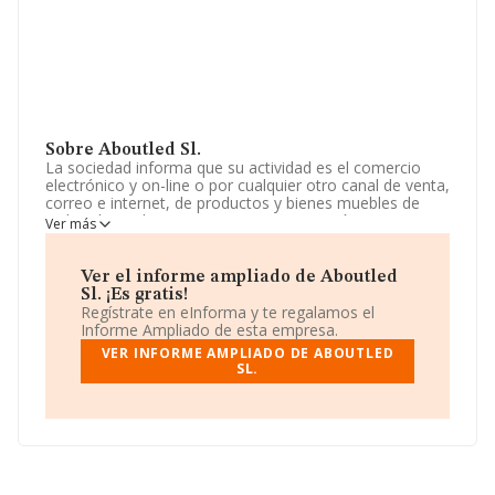
Sobre Aboutled Sl.
La sociedad informa que su actividad es el comercio
electrónico y on-line o por cualquier otro canal de venta,
correo e internet, de productos y bienes muebles de
todas clases. la compra, venta, importación,
Ver más
exportación, distribución y comercialización de
productos electrónicos. La sociedad está registrada
como Sociedad Limitada. Clasifica su actividad CNAE
Ver el informe ampliado de Aboutled
como 'Comercio al por menor por correspondencia o
Sl. ¡Es gratis!
internet', código 4791. La empresa es importadora y
Regístrate en eInforma y te regalamos el
exportadora.
Informe Ampliado de esta empresa.
VER INFORME AMPLIADO DE ABOUTLED
La empresa
Aboutled S.L
, NIF B87101523, está
SL.
situada en Calle De Las Americas núm. 4 Nav Ad,
(28823), en el municipio de Coslada, Madrid.
En relación con el sector y disponiendo de los datos de
hasta 11.706 empresas, en el ámbito nacional la
facturación alcanza la cifra de 2.892 millones de euros y
se estima que el promedio de la facturación entre todas