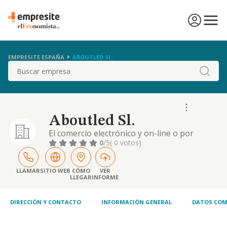
EMPRESITE ESPAÑA
ABOUTLED SL.
Buscar
Aboutled Sl.
El comercio electrónico y on-line o por
cualquier otro canal de venta, correo e
0
/5
( 0 votos)
internet, de productos y bienes muebles de
todas clases. la compra, venta, importación,
exportación, distribución y comercialización
LLAMAR
SITIO WEB
CÓMO
VER
LLEGAR
INFORME
de productos electrónicos.
DIRECCIÓN Y CONTACTO
INFORMACIÓN GENERAL
DATOS COM