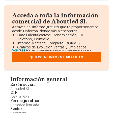
Acceda a toda la información
comercial de Aboutled Sl.
A través del informe gratuito que te proporcionamos
desde Einforma, donde vas a encontrar:
Datos identificativos: Denominación, CIF,
Teléfono, Domicilio.
Informe Mercantil Completo (BORME).
Gráficos de Evolución Ventas y Empleados.
Ver más
Consejo de Administración y Administradores.
Directivos y Ejecutivos.
QUIERO MI INFORME GRATUITO
Accionistas.
Participaciones y Vinculaciones en otras empresas.
Artículos de prensa publicados sobre la empresa.
Información oficial y registral complementaria.
Información general
Razón social
Aboutled Sl.
CIF
B87101523
Forma jurídica
Sociedad limitada
Sector
Comercio