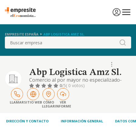
EMPRESITE ESPAÑA
ABP LOGISTICA AMZ SL.
Buscar
Abp Logistica Amz Sl.
Comercio al por mayor no especializado-
otro comercio al por menor en
0
/5
( 0 votos)
establecimientos no especializados
LLAMAR
SITIO WEB
CÓMO
VER
LLEGAR
INFORME
DIRECCIÓN Y CONTACTO
INFORMACIÓN GENERAL
DATOS COM