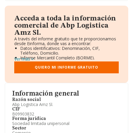
Acceda a toda la información
comercial de Abp Logistica
Amz Sl.
A través del informe gratuito que te proporcionamos
desde Einforma, donde vas a encontrar:
Datos identificativos: Denominación, CIF,
Teléfono, Domicilio.
Informe Mercantil Completo (BORME).
Ver más
Gráficos de Evolución Ventas y Empleados.
Consejo de Administración y Administradores.
QUIERO MI INFORME GRATUITO
Directivos y Ejecutivos.
Accionistas.
Participaciones y Vinculaciones en otras empresas.
Artículos de prensa publicados sobre la empresa.
Información oficial y registral complementaria.
Información general
Razón social
Abp Logistica Amz Sl.
CIF
B09903832
Forma jurídica
Sociedad limitada unipersonal
Sector
Comercio