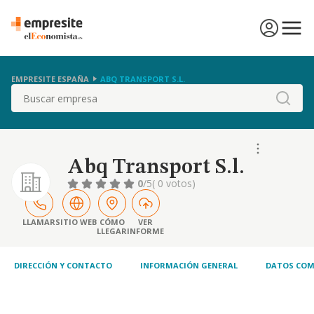
EMPRESITE ESPAÑA
ABQ TRANSPORT S.L.
Buscar
Abq Transport S.l.
0
/5
( 0 votos)
LLAMAR
SITIO WEB
CÓMO
VER
LLEGAR
INFORME
DIRECCIÓN Y CONTACTO
INFORMACIÓN GENERAL
DATOS COM