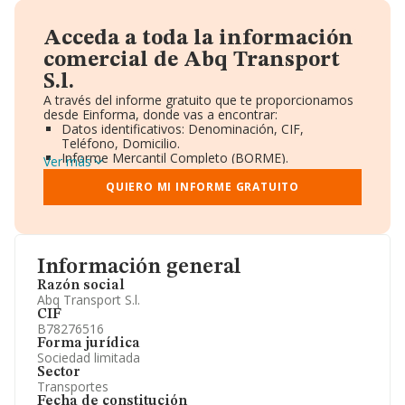
Acceda a toda la información
comercial de Abq Transport
S.l.
A través del informe gratuito que te proporcionamos
desde Einforma, donde vas a encontrar:
Datos identificativos: Denominación, CIF,
Teléfono, Domicilio.
Informe Mercantil Completo (BORME).
Ver más
Gráficos de Evolución Ventas y Empleados.
Consejo de Administración y Administradores.
QUIERO MI INFORME GRATUITO
Directivos y Ejecutivos.
Accionistas.
Participaciones y Vinculaciones en otras empresas.
Artículos de prensa publicados sobre la empresa.
Información oficial y registral complementaria.
Información general
Razón social
Abq Transport S.l.
CIF
B78276516
Forma jurídica
Sociedad limitada
Sector
Transportes
Fecha de constitución