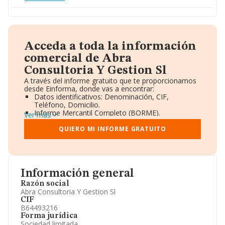
Acceda a toda la información
comercial de Abra
Consultoria Y Gestion Sl
A través del informe gratuito que te proporcionamos
desde Einforma, donde vas a encontrar:
Datos identificativos: Denominación, CIF,
Teléfono, Domicilio.
Informe Mercantil Completo (BORME).
Ver más
Gráficos de Evolución Ventas y Empleados.
Consejo de Administración y Administradores.
QUIERO MI INFORME GRATUITO
Directivos y Ejecutivos.
Accionistas.
Participaciones y Vinculaciones en otras empresas.
Artículos de prensa publicados sobre la empresa.
Información oficial y registral complementaria.
Información general
Razón social
Abra Consultoria Y Gestion Sl
CIF
B64493216
Forma jurídica
Sociedad limitada