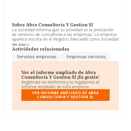
Sobre Abra Consultoria Y Gestion Sl
La sociedad informa que su actividad es la prestación
de servicios de consultoría a las empresas. La empresa
aparece inscrita en el Registro Mercantil como Sociedad
Limitada. Tiene CNAE: 7020 - '%cnae%'. La sociedad no
Ver más
tiene actividad en mercados exteriores.
Actividades relacionadas
Servicios empresas
Empresas servicios
La sociedad
Abra Consultoría y Gestión S.L
, NIF
B64493216, tiene su domicilio social establecido en
Calle Londres núm. 63 P. 1 Pta. 6, (08036), en el
municipio de Barcelona, Cataluña.
Ver el informe ampliado de Abra
Consultoria Y Gestion Sl ¡Es gratis!
En relación con el sector y disponiendo de los datos de
Regístrate en eInforma y te regalamos el
hasta 72.271 empresas, la facturación en el ámbito
Informe Ampliado de esta empresa.
nacional alcanza los 15.184 millones de euros y el
VER INFORME AMPLIADO DE ABRA
promedio de la facturación de ventas entre todas las
CONSULTORIA Y GESTION SL
compañías asciende a los 210 mil euros. Para aportar
ulterior información de interés en el ámbito sectorial, la
media de empleados de las empresas es de 2. La
antigüedad desde la constitución es de 13 años.