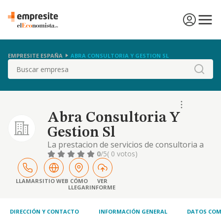
EMPRESITE ESPAÑA
ABRA CONSULTORIA Y GESTION SL
Buscar
Abra Consultoria Y
Gestion Sl
La prestacion de servicios de consultoria a
las empresas
0
/5
( 0 votos)
LLAMAR
SITIO WEB
CÓMO
VER
LLEGAR
INFORME
DIRECCIÓN Y CONTACTO
INFORMACIÓN GENERAL
DATOS COM