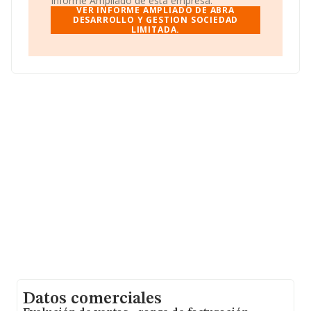
Informe Ampliado de esta empresa.
VER INFORME AMPLIADO DE ABRA
Acerca de los empleados, ha contado con una
DESARROLLO Y GESTION SOCIEDAD
LIMITADA.
reducción del 50% y según los datos a disposición de
INFORMA, ha tenido un número de empleados por
debajo de la media de sector.
La sociedad española
Abra Desarrollo y Gestión
Sociedad Limitada
, con número de identificación fiscal
B57809816, se encuentra en Calle Del Mar núm. 7,
(07840), Santa Eularia Des Riu, Isles Baleares, Islas
Baleares.
Con los datos a disposición de INFORMA sobre 41.135
empresas pertenecientes al sector, a nivel nacional la
facturación asciende a 15.864 millones de euros y en
2020 la media de facturación de ventas entre todas las
compañías alcanza los 385 mil euros. Finalmente, para
completar los datos de sector, en 2020, la media de
empleados de las empresas es de 3. La media de
antigüedad desde la constitución es de 16 años.
Datos comerciales