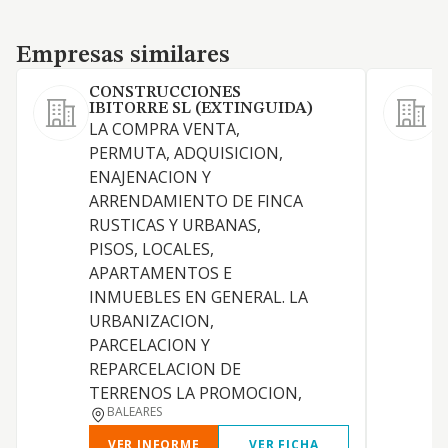
Empresas similares
Empresas similares
CONSTRUCCIONES
IBITORRE SL (EXTINGUIDA)
LA COMPRA VENTA,
1
PERMUTA, ADQUISICION,
y
ENAJENACION Y
a
ARRENDAMIENTO DE FINCA
D
RUSTICAS Y URBANAS,
I
PISOS, LOCALES,
A
APARTAMENTOS E
I
INMUEBLES EN GENERAL. LA
t
URBANIZACION,
h
PARCELACION Y
P
REPARCELACION DE
A
TERRENOS LA PROMOCION,
BALEARES
VER INFORME
VER FICHA