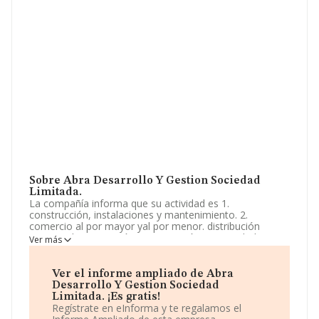
Sobre Abra Desarrollo Y Gestion Sociedad
Limitada.
La compañía informa que su actividad es 1.
construcción, instalaciones y mantenimiento. 2.
comercio al por mayor yal por menor. distribución
comercial. importación y exportación. 3. actividades
Ver más
inmobiliarias. 4. industrias manufactureras y textiles. 5.
turismo, hostelería y restauración. 6. prestación de
servicios. actividades de gestión. La sociedad está
Ver el informe ampliado de Abra
inscrita en el Registro Mercantil como Sociedad
Desarrollo Y Gestion Sociedad
Limitada. Su actividad CNAE es 'Otras actividades de
Limitada. ¡Es gratis!
construcción especializada n.c.o.p.' con código 4399. No
Regístrate en eInforma y te regalamos el
realiza actividad de importación y/o exportación.