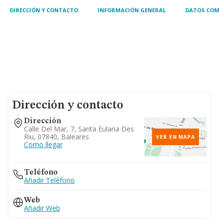
gestión
DIRECCIÓN Y CONTACTO
INFORMACIÓN GENERAL
DATOS COM
Dirección y contacto
Dirección
Calle Del Mar, 7, Santa Eularia Des
Riu, 07840, Baleares
VER EN MAPA
Como llegar
Teléfono
Añadir Teléfono
Web
Añadir Web