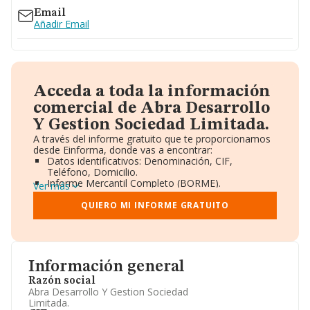
Email
Añadir Email
Acceda a toda la información
comercial de Abra Desarrollo
Y Gestion Sociedad Limitada.
A través del informe gratuito que te proporcionamos
desde Einforma, donde vas a encontrar:
Datos identificativos: Denominación, CIF,
Teléfono, Domicilio.
Informe Mercantil Completo (BORME).
Ver más
Gráficos de Evolución Ventas y Empleados.
Consejo de Administración y Administradores.
QUIERO MI INFORME GRATUITO
Directivos y Ejecutivos.
Accionistas.
Participaciones y Vinculaciones en otras empresas.
Artículos de prensa publicados sobre la empresa.
Información oficial y registral complementaria.
Información general
Razón social
Abra Desarrollo Y Gestion Sociedad
Limitada.