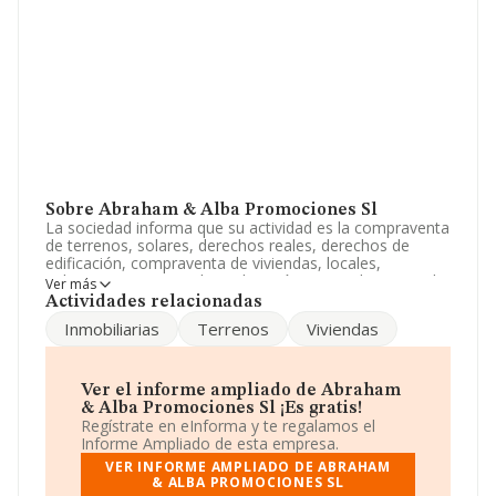
Sobre Abraham & Alba Promociones Sl
La sociedad informa que su actividad es la compraventa
de terrenos, solares, derechos reales, derechos de
edificación, compraventa de viviendas, locales,
industrias y negocios la explotación y arrendamiento de
Ver más
propiedades inmobiliarias de cualquier clase la pa. La
Actividades relacionadas
sociedad está inscrita en el Registro Mercantil como
Inmobiliarias
Terrenos
Viviendas
Sociedad Limitada. Su actividad CNAE es 'Gestión y
administración de la propiedad inmobiliaria' con código
6832. La sociedad no tiene actividad en mercados
exteriores.
Ver el informe ampliado de Abraham
& Alba Promociones Sl ¡Es gratis!
Es posible ponerse en contacto con la empresa a través
Regístrate en eInforma y te regalamos el
del teléfono 971724134.
Informe Ampliado de esta empresa.
VER INFORME AMPLIADO DE ABRAHAM
La sociedad española
Abraham & Alba Promociones
& ALBA PROMOCIONES SL
S.L
, con NIF B57039505, está situada en Calle Puig De