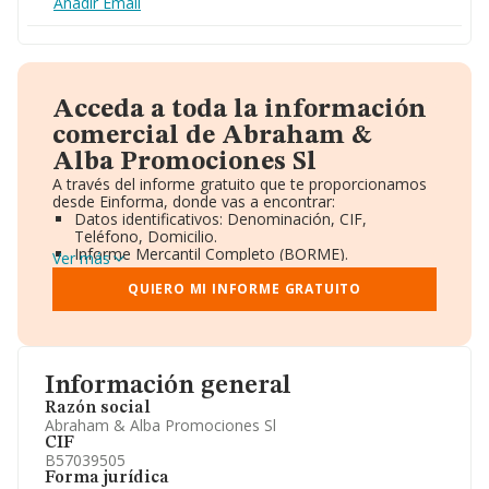
Añadir Email
Acceda a toda la información
comercial de Abraham &
Alba Promociones Sl
A través del informe gratuito que te proporcionamos
desde Einforma, donde vas a encontrar:
Datos identificativos: Denominación, CIF,
Teléfono, Domicilio.
Informe Mercantil Completo (BORME).
Ver más
Gráficos de Evolución Ventas y Empleados.
Consejo de Administración y Administradores.
QUIERO MI INFORME GRATUITO
Directivos y Ejecutivos.
Accionistas.
Participaciones y Vinculaciones en otras empresas.
Artículos de prensa publicados sobre la empresa.
Información oficial y registral complementaria.
Información general
Razón social
Abraham & Alba Promociones Sl
CIF
B57039505
Forma jurídica