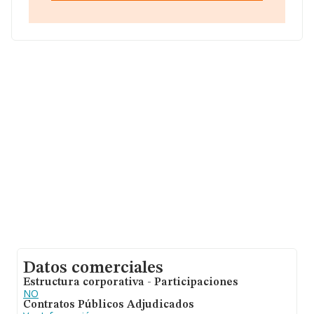
Pollença núm. 32 Bajos, (07015), en el municipio de
Palma, en Isles Baleares, Islas Baleares.
En relación con el sector y disponiendo de los datos de
hasta 37.172 empresas, la facturación en el ámbito
nacional alcanza los 5.961 millones de euros y en 2025
la media de facturación de ventas entre todas las
compañías alcanza los 160 mil euros. Para aportar
ulterior información de interés en el ámbito sectorial, la
media de empleados de las empresas es de 2; la media
de antigüedad desde la constitución es de 16 años.
Datos comerciales
Estructura corporativa - Participaciones
NO
Contratos Públicos Adjudicados