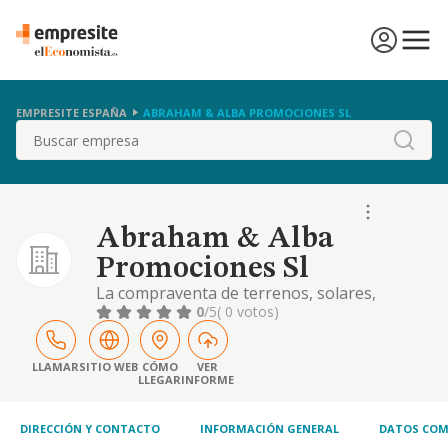
EMPRESITE ESPAÑA
ABRAHAM & ALBA PROMOCIONES SL
Buscar
Abraham & Alba
Promociones Sl
La compraventa de terrenos, solares,
derechos reales, derechos de edificacion,
0
/5
( 0 votos)
compraventa de viviendas, locales, industrias
y negocios la explotacion y arrendamiento
de propiedades inmobiliarias de cualquier
LLAMAR
SITIO WEB
CÓMO
VER
LLEGAR
INFORME
clase la pa
DIRECCIÓN Y CONTACTO
INFORMACIÓN GENERAL
DATOS COM