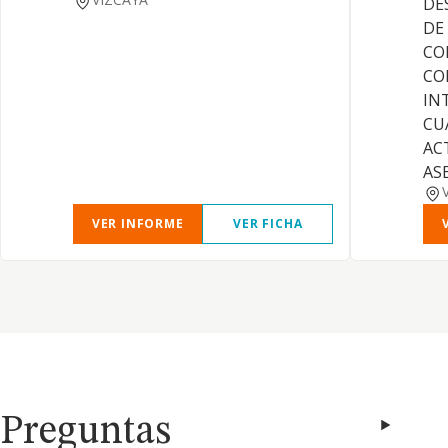
DE
DE
CO
CO
IN
CU
AC
AS
VER INFORME
VER FICHA
Preguntas