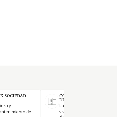
K SOCIEDAD
CONSTRUCCIONES Y REFO
DUMAT SOCIEDAD LIMITAD
ieza y
La reforma de interiores en
antenimiento de
viviendas y locales comerciale
VIZCAYA