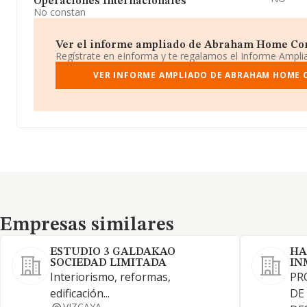
Operaciones Internacionales
No constan
Ver el informe ampliado de Abraham Home Const
Regístrate en eInforma y te regalamos el Informe Ampl
VER INFORME AMPLIADO DE ABRAHAM HOME 
Empresas similares
Empresas similares
ESTUDIO 3 GALDAKAO
HA
SOCIEDAD LIMITADA
IN
Interiorismo, reformas,
PR
edificación...
DE
VIZCAYA