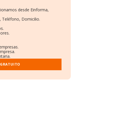
rcionamos desde Einforma,
, Teléfono, Domicilio.
s.
ores.
 empresas.
empresa.
taria.
 GRATUITO