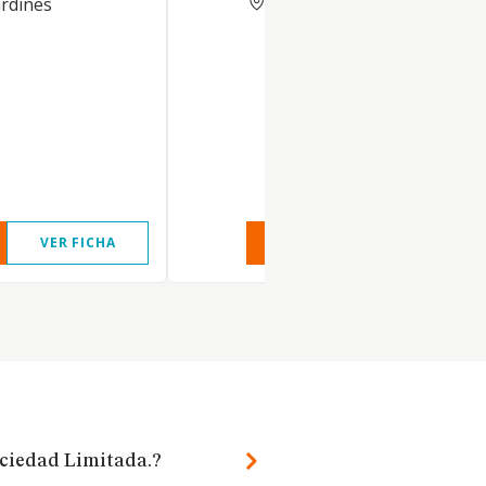
ardines
VER FICHA
VER INFORME
VER FIC
ciedad Limitada.?