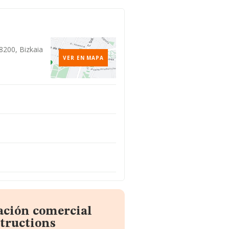
8200, Bizkaia
VER EN MAPA
ación comercial
ructions