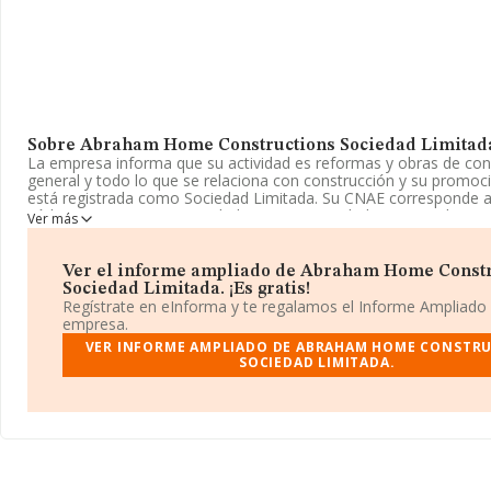
Sobre Abraham Home Constructions Sociedad Limitad
La empresa informa que su actividad es reformas y obras de con
general y todo lo que se relaciona con construcción y su promoc
está registrada como Sociedad Limitada. Su CNAE corresponde 
código '%cnae%'. La sociedad no tiene actividad en mercados ext
Ver más
La empresa
Abraham Home Constructions Sociedad Limita
B75439927, se encuentra en Grupo Muruetatorre núm. 7 F 2 A, (
Ver el informe ampliado de Abraham Home Constr
Durango, en Vizcaya, País Vasco.
Sociedad Limitada. ¡Es gratis!
Regístrate en eInforma y te regalamos el Informe Ampliado
Con los datos a disposición de INFORMA sobre 188.948 empres
empresa.
pertenecientes al sector, en el ámbito nacional la facturación alca
VER INFORME AMPLIADO DE ABRAHAM HOME CONSTR
36.783 millones de euros y la media entre todas las compañías e
SOCIEDAD LIMITADA.
euros de ventas. En cuanto a la información relativa a la provinci
la base de datos INFORMA constan 3065 empresas, con ventas 
millones de euros. Con el fin de ampliar la información relativa a
la media de empleados de las empresas es de 2. La media de an
la constitución es de 17 años.