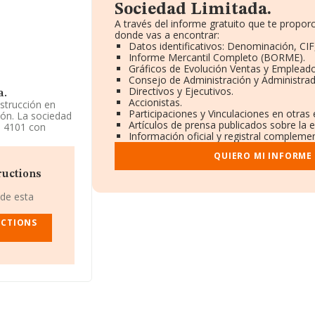
Sociedad Limitada.
A través del informe gratuito que te propo
donde vas a encontrar:
Datos identificativos: Denominación, CIF
Informe Mercantil Completo (BORME).
Gráficos de Evolución Ventas y Empleado
Consejo de Administración y Administrad
Directivos y Ejecutivos.
a.
Accionistas.
strucción en
Participaciones y Vinculaciones en otras
ión. La sociedad
Artículos de prensa publicados sobre la 
a 4101 con
Información oficial y registral complemen
eriores.
QUIERO MI INFORME
da
, NIF
48200),
uctions
 de esta
as
nza la cifra de
UCTIONS
s de 194 mil
a de Vizcaya, en
de hasta 616
 las compañías,
tigüedad desde