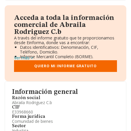
Acceda a toda la información
comercial de Abraila
Rodriguez C.b
A través del informe gratuito que te proporcionamos
desde Einforma, donde vas a encontrar:
Datos identificativos: Denominación, CIF,
Teléfono, Domicilio.
Informe Mercantil Completo (BORME).
Ver más
Gráficos de Evolución Ventas y Empleados.
Consejo de Administración y Administradores.
QUIERO MI INFORME GRATUITO
Directivos y Ejecutivos.
Accionistas.
Participaciones y Vinculaciones en otras empresas.
Artículos de prensa publicados sobre la empresa.
Información oficial y registral complementaria.
Información general
Razón social
Abraila Rodriguez C.b
CIF
E33968660
Forma jurídica
Comunidad de bienes
Sector
Industria