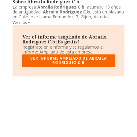
Sobre Abraila Rodriguez C.b
La empresa
Abraila Rodriguez C.b.
acumula 18 años
de antigüedad.
Abraila Rodriguez C.b.
está emplazada
en Calle jose Llama Fernandez, 7, Gijon, Asturias.
Centra su actividad CNAE como 2512 - Fabricación de
Ver más
puertas y ventanas de metal. La empresa
Abraila
Rodriguez C.b.
es Comunidad de bienes.
Ver el informe ampliado de Abraila
Rodriguez C.b ¡Es gratis!
Regístrate en eInforma y te regalamos el
Informe Ampliado de esta empresa.
VER INFORME AMPLIADO DE ABRAILA
RODRIGUEZ C.B