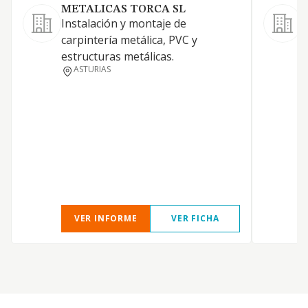
METALICAS TORCA SL
Instalación y montaje de
carpintería metálica, PVC y
D
estructuras metálicas.
ASTURIAS
VER INFORME
VER FICHA