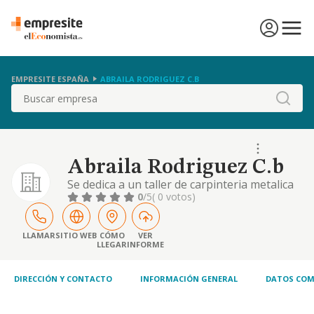
EMPRESITE ESPAÑA
ABRAILA RODRIGUEZ C.B
Buscar
Abraila Rodriguez C.b
Se dedica a un taller de carpinteria metalica
0
/5
( 0 votos)
LLAMAR
SITIO WEB
CÓMO
VER
LLEGAR
INFORME
DIRECCIÓN Y CONTACTO
INFORMACIÓN GENERAL
DATOS COM