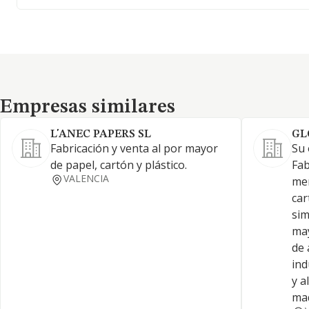
Empresas similares
Empresas similares
L'ANEC PAPERS SL
GL
Fabricación y venta al por mayor
Su 
de papel, cartón y plástico.
Fab
VALENCIA
men
ca
sim
may
de 
ind
y a
maq