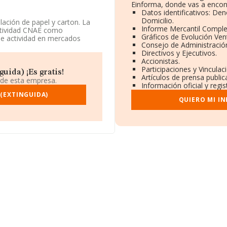
Einforma, donde vas a encon
Datos identificativos: De
Domicilio.
ación de papel y carton. La
Informe Mercantil Compl
actividad CNAE como
Gráficos de Evolución Ve
ene actividad en mercados
Consejo de Administració
Directivos y Ejecutivos.
Accionistas.
éfono 962503345.
Participaciones y Vincula
uida) ¡Es gratis!
Artículos de prensa publi
4, tiene su domicilio social
 de esta empresa.
Información oficial y regi
, en el municipio de Buñol,
 (EXTINGUIDA)
QUIERO MI I
ompañías, a nivel nacional la
romedio de facturación de 8
a la información sobre
s, cuyas ventas en 2004 han
ación de interés en el ámbito
a los 26 años desde la