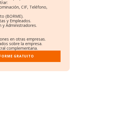
trar:
nominación, CIF, Teléfono,
eto (BORME).
ntas y Empleados.
n y Administradores.
ciones en otras empresas.
cados sobre la empresa.
stral complementaria.
NFORME GRATUITO