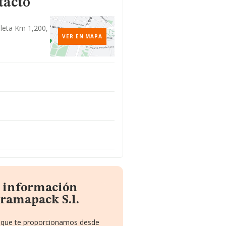
tacto
leta Km 1,200,
VER EN MAPA
a información
ramapack S.l.
to que te proporcionamos desde