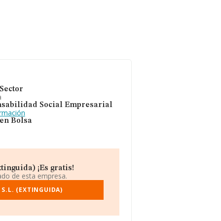
Sector
a
sabilidad Social Empresarial
ormación
 en Bolsa
inguida) ¡Es gratis!
iado de esta empresa.
S.L. (EXTINGUIDA)