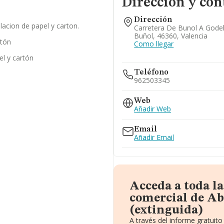
Dirección y con
Dirección
acion de papel y carton.
Carretera De Bunol A Godel
Buñol, 46360, Valencia
rtón
Como llegar
el y cartón
Teléfono
962503345
Web
Añadir Web
Email
Añadir Email
Acceda a toda l
comercial de Ab
(extinguida)
A través del informe gratui