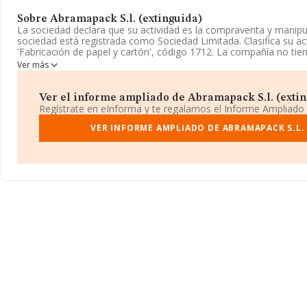
Sobre Abramapack S.l. (extinguida)
La sociedad declara que su actividad es la compraventa y manipul
sociedad está registrada como Sociedad Limitada. Clasifica su 
'Fabricación de papel y cartón', código 1712. La compañía no ti
exteriores.
Ver más
Es posible ponerse en contacto con la empresa a través del tel
Ver el informe ampliado de Abramapack S.l. (exting
La sociedad española
Abramapack S.L. (extinguida)
, B9687838
Regístrate en eInforma y te regalamos el Informe Ampliado
establecido en Carretera De Bunol A Godelleta Km 1,200, (46360)
provincia de Valencia, Comunidad Valenciana.
VER INFORME AMPLIADO DE ABRAMAPACK S.L.
En base a la información de la que dispone INFORMA sobre 668 c
facturación asciende a 5.963 millones de euros y se calcula un p
millones de euros entre todas las compañías. Teniendo en cuent
Valencia, en la base de datos de INFORMA aparecen 53 empresa
alcanzado los 334 millones de euros. Para aportar ulterior inform
sectorial, la media de empleados es de 17. La antigüedad alcanz
constitución.