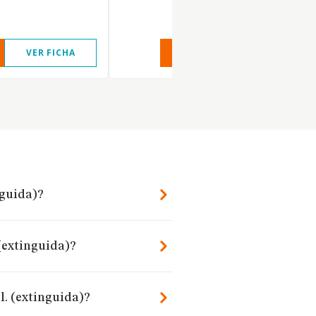
VER FICHA
VER INFORME
VER FIC
nguida)?
(extinguida)?
l. (extinguida)?