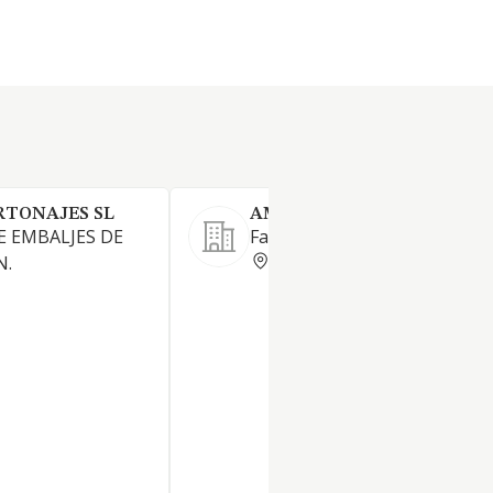
RTONAJES SL
AMCOR FLEXIBLES ESPAÑA
E EMBALJES DE
Fabricación de embalajes
VALENCIA
N.