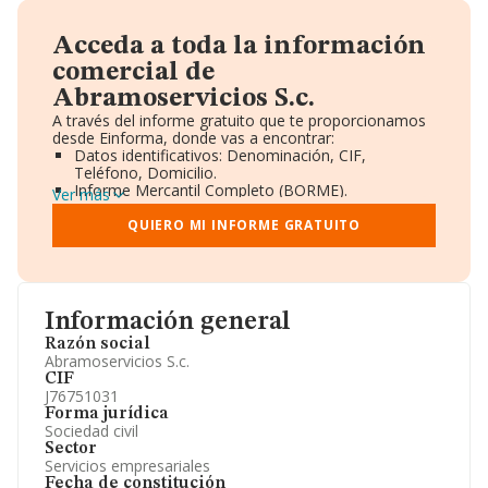
Acceda a toda la información
comercial de
Abramoservicios S.c.
A través del informe gratuito que te proporcionamos
desde Einforma, donde vas a encontrar:
Datos identificativos: Denominación, CIF,
Teléfono, Domicilio.
Informe Mercantil Completo (BORME).
Ver más
Gráficos de Evolución Ventas y Empleados.
Consejo de Administración y Administradores.
QUIERO MI INFORME GRATUITO
Directivos y Ejecutivos.
Accionistas.
Participaciones y Vinculaciones en otras empresas.
Artículos de prensa publicados sobre la empresa.
Información oficial y registral complementaria.
Información general
Razón social
Abramoservicios S.c.
CIF
J76751031
Forma jurídica
Sociedad civil
Sector
Servicios empresariales
Fecha de constitución