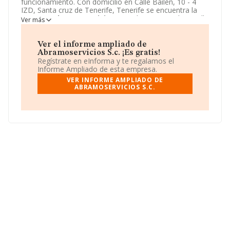
funcionamiento. Con domicilio en Calle Bailen, 10 - 4
IZD, Santa cruz de Tenerife, Tenerife se encuentra la
empresa
Abramoservicios S.c.
. El CNAE que desarrolla
Ver más
es 6920 - Actividades de contabilidad, teneduría de
libros, auditoría y asesoría fiscal.
Abramoservicios S.c.
está definida como Sociedad civil.
Ver el informe ampliado de
Abramoservicios S.c. ¡Es gratis!
Regístrate en eInforma y te regalamos el
Informe Ampliado de esta empresa.
VER INFORME AMPLIADO DE
ABRAMOSERVICIOS S.C.