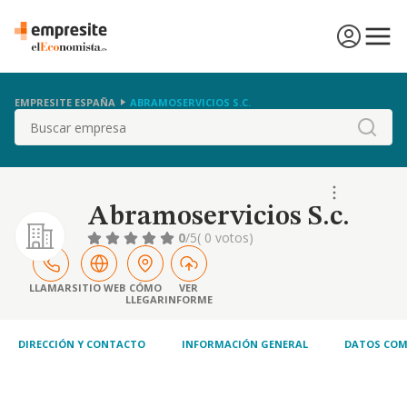
EMPRESITE ESPAÑA
ABRAMOSERVICIOS S.C.
Buscar
Abramoservicios S.c.
0
/5
( 0 votos)
LLAMAR
SITIO WEB
CÓMO
VER
LLEGAR
INFORME
DIRECCIÓN Y CONTACTO
INFORMACIÓN GENERAL
DATOS COM