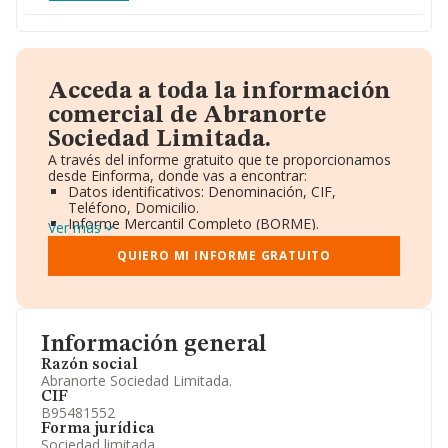
Acceda a toda la información
comercial de Abranorte
Sociedad Limitada.
A través del informe gratuito que te proporcionamos
desde Einforma, donde vas a encontrar:
Datos identificativos: Denominación, CIF,
Teléfono, Domicilio.
Informe Mercantil Completo (BORME).
Ver más
Gráficos de Evolución Ventas y Empleados.
Consejo de Administración y Administradores.
QUIERO MI INFORME GRATUITO
Directivos y Ejecutivos.
Accionistas.
Participaciones y Vinculaciones en otras empresas.
Artículos de prensa publicados sobre la empresa.
Información oficial y registral complementaria.
Información general
Razón social
Abranorte Sociedad Limitada.
CIF
B95481552
Forma jurídica
Sociedad limitada