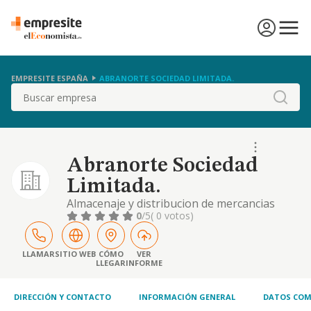
EMPRESITE ESPAÑA
ABRANORTE SOCIEDAD LIMITADA.
Buscar
Abranorte Sociedad
Limitada.
Almacenaje y distribucion de mercancias
0
/5
( 0 votos)
LLAMAR
SITIO WEB
CÓMO
VER
LLEGAR
INFORME
DIRECCIÓN Y CONTACTO
INFORMACIÓN GENERAL
DATOS COM