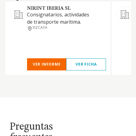
NIRINT IBERIA SL
Consignatarios, actividades
de transporte marítima.
T
VIZCAYA
m
VER INFORME
VER FICHA
Preguntas