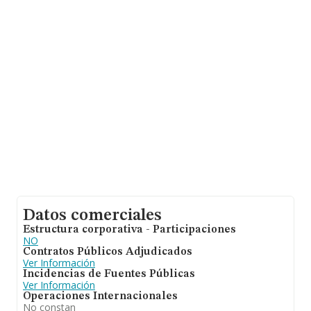
empresas pertenecientes al sector, a nivel nacional la
facturación asciende a 12.202 millones de euros y la
media de facturación de ventas entre todas las
compañías alcanza los 526 mil euros. En cuanto a la
información relativa a la provincia de Madrid, en la base
de datos de INFORMA aparecen 6225 empresas, cuyas
ventas han obtenido los 7.036 millones de euros.
Finalmente, para completar los datos de sector la
media de empleados es de 5; la antigüedad alcanza los
10 años desde la constitución.
Datos comerciales
Estructura corporativa - Participaciones
NO
Contratos Públicos Adjudicados
Ver Información
Incidencias de Fuentes Públicas
Ver Información
Operaciones Internacionales
No constan