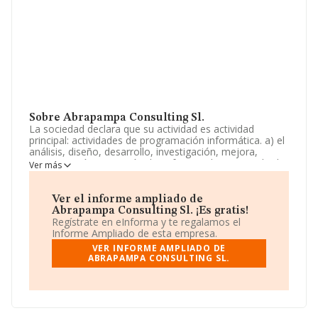
Sobre Abrapampa Consulting Sl.
La sociedad declara que su actividad es actividad
principal: actividades de programación informática. a) el
análisis, diseño, desarrollo, investigación, mejora,
programación y creación de software, de sitios web, de
Ver más
aplicaciones informáticas, de aplicaciones para
teléfonos móviles, de sistemas operativos y de
plataformas. La empresa aparece inscrita en el Registro
Ver el informe ampliado de
Mercantil como Sociedad Limitada. Su actividad CNAE
Abrapampa Consulting Sl. ¡Es gratis!
es '%cnae%' con código 6210. La sociedad no tiene
Regístrate en eInforma y te regalamos el
actividad en mercados exteriores.
Informe Ampliado de esta empresa.
VER INFORME AMPLIADO DE
La sociedad española
Abrapampa Consulting S.L
,
ABRAPAMPA CONSULTING SL.
con CIF B70862958, tiene su domicilio social
establecido en Paseo Castellana núm. 140 Plt 8, Pta A,
(28046), en el municipio de Madrid, Madrid.
Con los datos a disposición de INFORMA sobre 23.195