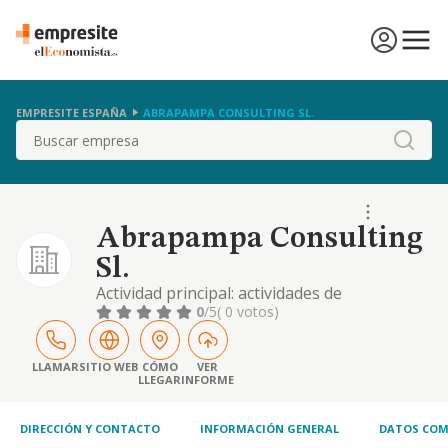
EMPRESITE ESPAÑA
ABRAPAMPA CONSULTING SL.
Buscar
Abrapampa Consulting
Sl.
Actividad principal: actividades de
programación informática. a) el análisis,
0
/5
( 0 votos)
diseño, desarrollo, investigación, mejora,
programación y creación de software, de
sitios web, de aplicaciones informáticas, de
LLAMAR
SITIO WEB
CÓMO
VER
LLEGAR
INFORME
aplicaciones para teléfonos móviles, de
sistemas operativos y de plataformas ..
DIRECCIÓN Y CONTACTO
INFORMACIÓN GENERAL
DATOS COM