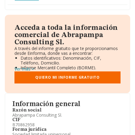
Acceda a toda la información
comercial de Abrapampa
Consulting Sl.
A través del informe gratuito que te proporcionamos
desde Einforma, donde vas a encontrar:
Datos identificativos: Denominación, CIF,
Teléfono, Domicilio.
Informe Mercantil Completo (BORME).
Ver más
Gráficos de Evolución Ventas y Empleados.
Consejo de Administración y Administradores.
QUIERO MI INFORME GRATUITO
Directivos y Ejecutivos.
Accionistas.
Participaciones y Vinculaciones en otras empresas.
Artículos de prensa publicados sobre la empresa.
Información oficial y registral complementaria.
Información general
Razón social
Abrapampa Consulting Sl.
CIF
B70862958
Forma jurídica
Sociedad limitada unipersonal