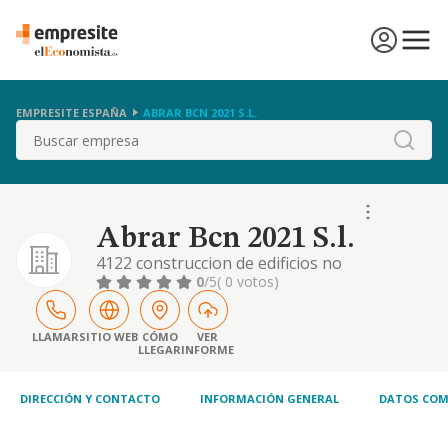
EMPRESITE ESPAÑA
ABRAR BCN 2021 S.L.
Buscar
Abrar Bcn 2021 S.l.
4122 construccion de edificios no
residenciales, 4648 comercio al por mayor de
0
/5
( 0 votos)
articulos de relojeria y joyeria, 4754
comercio al por menor de aparatos
electrodomesticos en establecimientos
LLAMAR
SITIO WEB
CÓMO
VER
LLEGAR
INFORME
especializados, 4644 etc
DIRECCIÓN Y CONTACTO
INFORMACIÓN GENERAL
DATOS COM