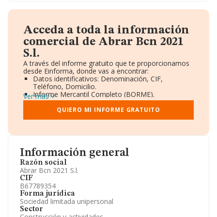
Acceda a toda la información
comercial de Abrar Bcn 2021
S.l.
A través del informe gratuito que te proporcionamos
desde Einforma, donde vas a encontrar:
Datos identificativos: Denominación, CIF,
Teléfono, Domicilio.
Informe Mercantil Completo (BORME).
Ver más
Gráficos de Evolución Ventas y Empleados.
Consejo de Administración y Administradores.
QUIERO MI INFORME GRATUITO
Directivos y Ejecutivos.
Accionistas.
Participaciones y Vinculaciones en otras empresas.
Artículos de prensa publicados sobre la empresa.
Información oficial y registral complementaria.
Información general
Razón social
Abrar Bcn 2021 S.l.
CIF
B67789354
Forma jurídica
Sociedad limitada unipersonal
Sector
Construcción y actividades