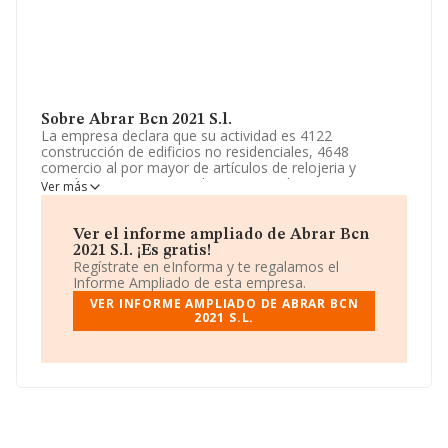
Sobre Abrar Bcn 2021 S.l.
La empresa declara que su actividad es 4122
construcción de edificios no residenciales, 4648
comercio al por mayor de artículos de relojeria y
joyería, 4754 comercio al por menor de aparatos
Ver más
electrodomesticos en establecimientos especializados,
4644 etc. La empresa está registrada como Sociedad
Limitada. Clasifica su actividad CNAE como
Ver el informe ampliado de Abrar Bcn
'Construcción de edificios no residenciales', código
2021 S.l. ¡Es gratis!
4102. La compañía no tiene actividad en mercados
Regístrate en eInforma y te regalamos el
exteriores.
Informe Ampliado de esta empresa.
VER INFORME AMPLIADO DE ABRAR BCN
La empresa
Abrar Bcn 2021 S.L
, NIF B67789354, está
2021 S.L.
situada en Calle Sant Marc núm. 9 P. 4 Pta. 1, (08918),
en el municipio de Badalona, provincia de Barcelona,
Cataluña.
En relación con el sector y disponiendo de los datos de
hasta 6.178 empresas, en el ámbito nacional la
facturación alcanza la cifra de 10.419 millones de euros
y el promedio de la facturación de ventas entre todas