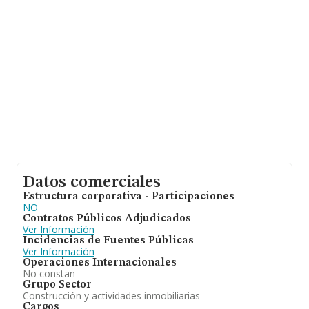
las compañías asciende a los 1 millón de euros. Por
último, con el fin de ampliar la información relativa al
ámbito de la empresa, la antigüedad alcanza los 17
años desde la constitución. Los empleados de media
son 6.
Datos comerciales
Estructura corporativa - Participaciones
NO
Contratos Públicos Adjudicados
Ver Información
Incidencias de Fuentes Públicas
Ver Información
Operaciones Internacionales
No constan
Grupo Sector
Construcción y actividades inmobiliarias
Cargos