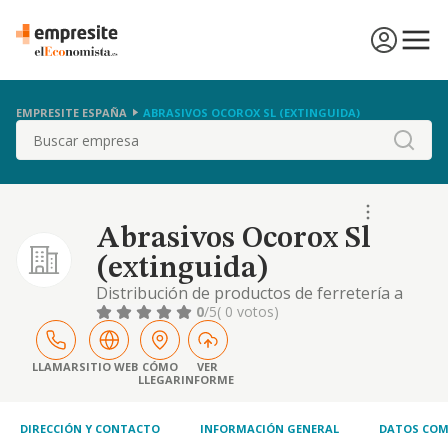
EMPRESITE ESPAÑA
ABRASIVOS OCOROX SL (EXTINGUIDA)
Buscar
Abrasivos Ocorox Sl
(extinguida)
Distribución de productos de ferretería a
industrias y ferreterías.
0
/5
( 0 votos)
LLAMAR
SITIO WEB
CÓMO
VER
LLEGAR
INFORME
DIRECCIÓN Y CONTACTO
INFORMACIÓN GENERAL
DATOS COM