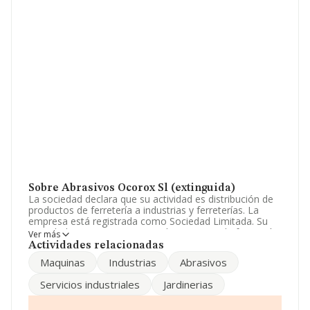
Sobre Abrasivos Ocorox Sl (extinguida)
La sociedad declara que su actividad es distribución de
productos de ferretería a industrias y ferreterías. La
empresa está registrada como Sociedad Limitada. Su
actividad CNAE es 'Comercio al por menor de ferretería,
Ver más
pintura y vidrio en establecimientos especializados' con
Actividades relacionadas
código 4752. La empresa es importadora y exportadora.
Maquinas
Industrias
Abrasivos
Los empleados se han reducido un 75% y teniendo en
Servicios industriales
Jardinerias
cuenta la información disponible en INFORMA, ha
dispuesto de un número de empleados por debajo de la
media de sector.