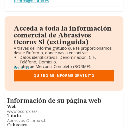
ocorox@ocorox.es
Acceda a toda la información
comercial de Abrasivos
Ocorox Sl (extinguida)
A través del informe gratuito que te proporcionamos
desde Einforma, donde vas a encontrar:
Datos identificativos: Denominación, CIF,
Teléfono, Domicilio.
Informe Mercantil Completo (BORME).
Ver más
Gráficos de Evolución Ventas y Empleados.
Consejo de Administración y Administradores.
QUIERO MI INFORME GRATUITO
Directivos y Ejecutivos.
Accionistas.
Participaciones y Vinculaciones en otras empresas.
Artículos de prensa publicados sobre la empresa.
Informacion de su página web
Información oficial y registral complementaria.
Información de su página web
Web
www.ocorox.es/
Titulo
Abrasivos Ocorox s.l.
Cabecera