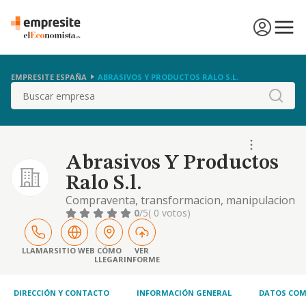
EMPRESITE ESPAÑA
ABRASIVOS Y PRODUCTOS RALO S.L.
Buscar
Abrasivos Y Productos
Ralo S.l.
Compraventa, transformacion, manipulacion
comercializacion, importacion y
0
/5
( 0 votos)
representacion de productos abrasivos,
quimicos y maquinaria, tanto nacional como
extranjera para el tratamiento de superficies
LLAMAR
SITIO WEB
CÓMO
VER
LLEGAR
INFORME
y productos quimic
DIRECCIÓN Y CONTACTO
INFORMACIÓN GENERAL
DATOS COM