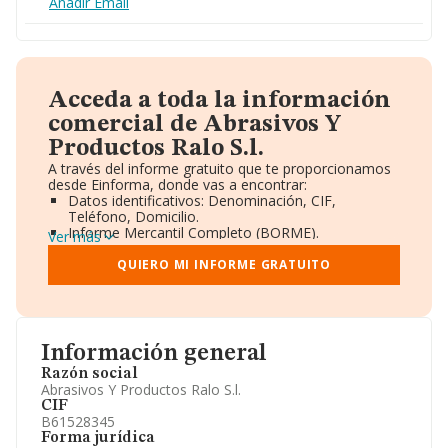
Añadir Email
Acceda a toda la información
comercial de Abrasivos Y
Productos Ralo S.l.
A través del informe gratuito que te proporcionamos
desde Einforma, donde vas a encontrar:
Datos identificativos: Denominación, CIF,
Teléfono, Domicilio.
Informe Mercantil Completo (BORME).
Ver más
Gráficos de Evolución Ventas y Empleados.
Consejo de Administración y Administradores.
QUIERO MI INFORME GRATUITO
Directivos y Ejecutivos.
Accionistas.
Participaciones y Vinculaciones en otras empresas.
Artículos de prensa publicados sobre la empresa.
Información oficial y registral complementaria.
Información general
Razón social
Abrasivos Y Productos Ralo S.l.
CIF
B61528345
Forma jurídica