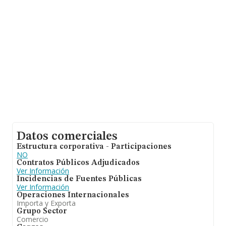
entre todas las compañías es de 1 millón de euros de
ventas. Finalmente, para completar los datos de sector
la antigüedad desde la constitución es de 23 años. La
media de empleados de las empresas es de 4.
Datos comerciales
Estructura corporativa - Participaciones
NO
Contratos Públicos Adjudicados
Ver Información
Incidencias de Fuentes Públicas
Ver Información
Operaciones Internacionales
Importa y Exporta
Grupo Sector
Comercio