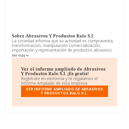
Sobre Abrasivos Y Productos Ralo S.l.
La sociedad informa que su actividad es compraventa,
transformacion, manipulación comercialización,
importación y representación de productos abrasivos,
quimicos y maquinaria, tanto nacional como extranjera
Ver más
para el tratamiento de superficies y productos quimic.
La sociedad está inscrita en el Registro Mercantil como
Sociedad Limitada. Su actividad CNAE es 'Comercio al
Ver el informe ampliado de Abrasivos
por mayor de máquinas herramienta' con código 4662.
Y Productos Ralo S.l. ¡Es gratis!
La empresa realiza actividad internacional tanto de
Regístrate en eInforma y te regalamos el
importación como exportación.
Informe Ampliado de esta empresa.
VER INFORME AMPLIADO DE ABRASIVOS
Su teléfono es 932682256.
Y PRODUCTOS RALO S.L.
La compañía
Abrasivos y Productos Ralo S.L
, con CIF
B61528345, está situada en Calle Comte Borrell núm.
292, (08029), en el municipio de Barcelona, Cataluña.
En relación con el sector y disponiendo de los datos de
hasta 3.193 empresas, la facturación en el ámbito
nacional alcanza los 4.288 millones de euros y la media