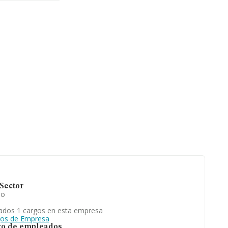
156 empresas,
lones de euros
de ventas en
l promedio.
e datos de
0 millones de
ados es de 5;
Sector
io
ados 1 cargos en esta empresa
gos de Empresa
o de empleados