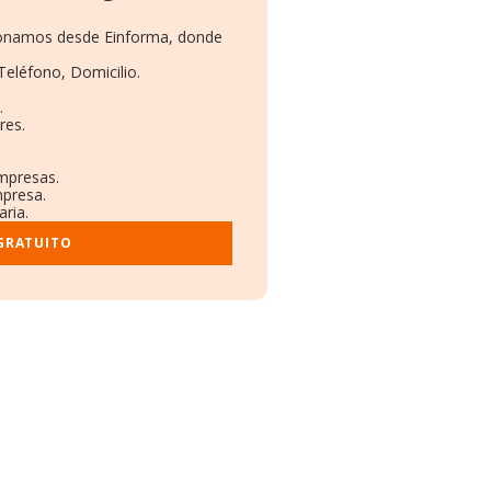
cionamos desde Einforma, donde
Teléfono, Domicilio.
.
res.
empresas.
mpresa.
aria.
GRATUITO