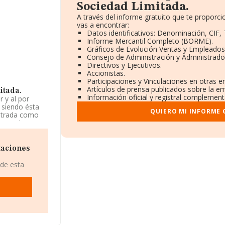
Sociedad Limitada.
A través del informe gratuito que te propor
vas a encontrar:
Datos identificativos: Denominación, CIF, 
Informe Mercantil Completo (BORME).
Gráficos de Evolución Ventas y Empleados
Consejo de Administración y Administrado
Directivos y Ejecutivos.
Accionistas.
Participaciones y Vinculaciones en otras 
Artículos de prensa publicados sobre la e
itada.
Información oficial y registral complement
 y al por
 siendo ésta
QUIERO MI INFORME 
istrada como
ercio de
les' con código
taciones
de mayo de
as empresas, la
 de esta
rmanece igual y
spuesto de un
mitada
, con
ida De
ia de