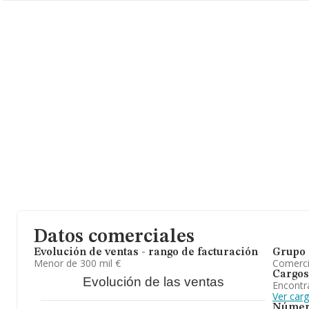
Castellón, Comunidad Valenciana.
En relación con el sector y disponiendo de los datos de hasta 2.
en el ámbito nacional la facturación alcanza la cifra de 6.590 mil
y la media entre todas las compañías es de 3 millones de euros 
2021, encontrándose la facturación de la empresa por encima de
Teniendo en cuenta la información sobre Castellón, en la base d
INFORMA aparecen 35 empresas, con ventas en el año 2021 de 1
euros. Como información adicional de interés, la media de emple
la antigüedad desde la constitución es de 15 años.
Datos comerciales
Evolución de ventas - rango de facturación
Grupo 
Menor de 300 mil €
Comerc
Cargos
Evolución de las ventas
Encontr
Ver car
Númer