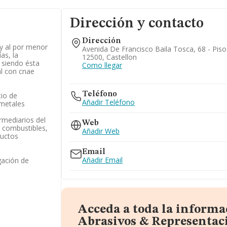
Dirección y contacto
Dirección
y al por menor
Avenida De Francisco Baila Tosca, 68 - Piso 
as, la
12500, Castellon
 siendo ésta
Como llegar
al con cnae
Teléfono
cio de
Añadir Teléfono
 metales
rmediarios del
Web
 combustibles,
Añadir Web
ductos
Email
Añadir Email
gación de
Acceda a toda la informa
Abrasivos & Representac