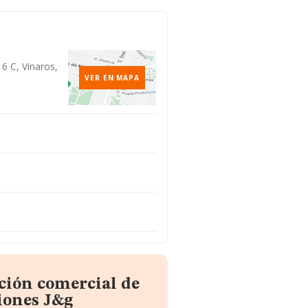
6 C, Vinaros,
VER EN MAPA
ción comercial de
iones J&g