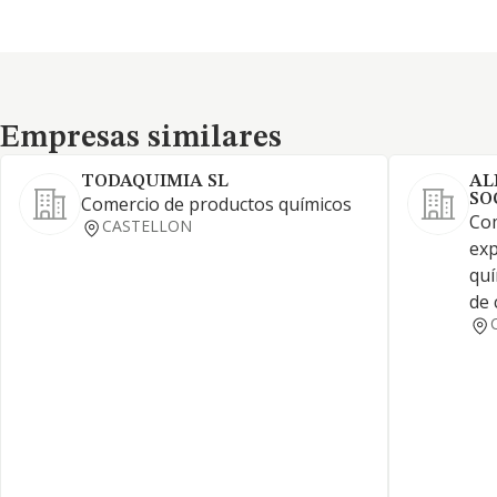
Empresas similares
Empresas similares
TODAQUIMIA SL
AL
SO
Comercio de productos químicos
Com
CASTELLON
exp
quí
de 