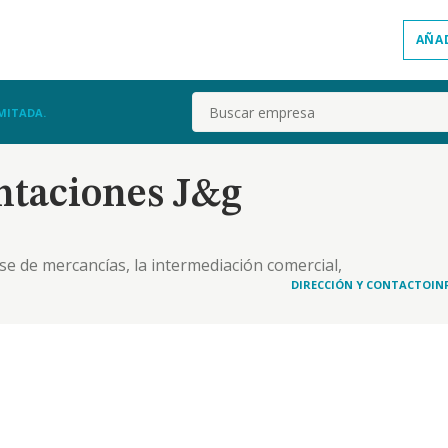
AÑA
Buscar
MITADA.
ntaciones J&g
se de mercancías, la intermediación comercial,
612
DIRECCIÓN Y CONTACTO
IN