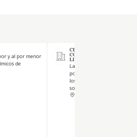
CERAMIC GLOBAL
CONSULTING SOCIEDAD
yor y al por menor
LIMITADA.
ímicos de
La importación y el comercio 
por mayor de minerales, excl
los minerales estratégicos,
sometidos a legislación espec
CASTELLON