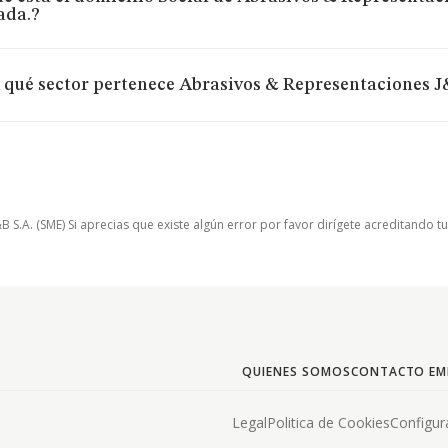
ada.?
 qué sector pertenece Abrasivos & Representaciones 
.A. (SME) Si aprecias que existe algún error por favor dirígete acreditando t
QUIENES SOMOS
CONTACTO EM
Legal
Politica de Cookies
Configur