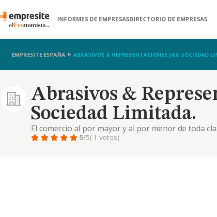
INFORMES DE EMPRESAS
DIRECTORIO DE EMPRESAS
EMPRESITE ESPAÑA
ABRASIVOS & REPRESENTACIONES J&G SOCIEDAD LI
Abrasivos & Represe
Sociedad Limitada.
El comercio al por mayor y al por menor de toda cla
siendo ésta última la actividad principal con cnae 4
5
/5
( 1 votos)