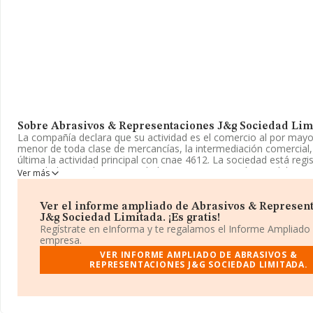
Sobre Abrasivos & Representaciones J&g Sociedad Lim
La compañía declara que su actividad es el comercio al por mayor
menor de toda clase de mercancías, la intermediación comercial,
última la actividad principal con cnae 4612. La sociedad está reg
Sociedad Limitada. Su actividad CNAE es 'Intermediarios del com
Ver más
combustibles, minerales, metales y productos químicos industria
4612. La sociedad no tiene actividad en mercados exteriores.
Ver el informe ampliado de Abrasivos & Represen
En base a la Recomendación 2003/361/CE de la Comisión, de 6 
J&g Sociedad Limitada. ¡Es gratis!
2003, sobre la definición de microempresas, pequeñas y median
Regístrate en eInforma y te regalamos el Informe Ampliado
compañía se puede calificar como microempresa. La plantilla pe
empresa.
teniendo en cuenta la información disponible en INFORMA, ha di
VER INFORME AMPLIADO DE ABRASIVOS &
número de empleados por debajo de la media de sector.
REPRESENTACIONES J&G SOCIEDAD LIMITADA.
La empresa
Abrasivos & Representaciones J&g Sociedad Li
número de identificación fiscal B12958948, está situada en Aven
Francisco Baila Tosca núm. 68 Piso 6 C, (12500), Vinaros, provinc