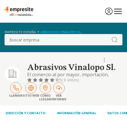
EMPRESITE ESPAÑA
ABRASIVOS VINALOPO SL.
Buscar
Abrasivos Vinalopo Sl.
El comercio al por mayor, importación,
exportación e intermediación de productos
0
/5
( 0 votos)
abrasivos para la industria del mármol y
piedra natural o artificial. la compraventa e
intermediación de toda clase de fincas
LLAMAR
SITIO WEB
CÓMO
VER
LLEGAR
INFORME
rústicas y urbanas, la promoción y
construcción sobre las mismas de toda clase
de edificacio
DIRECCIÓN Y CONTACTO
INFORMACIÓN GENERAL
DATOS COM