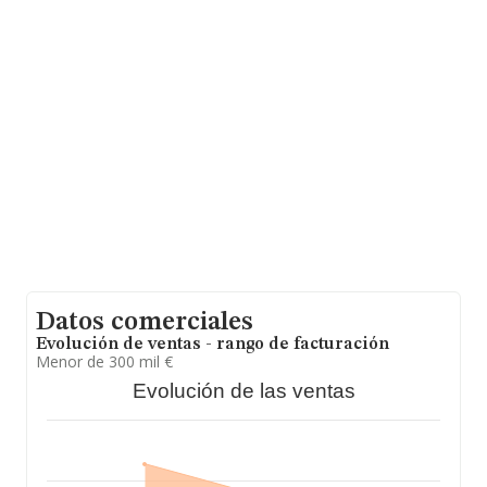
En relación con el sector y disponiendo de los datos de
hasta 4.594 empresas, a nivel nacional la facturación
asciende a 9.357 millones de euros y la media entre
todas las compañías es de 2 millones de euros de
ventas en 2021. Como información adicional de interés,
la media de empleados es de 7. La antigüedad alcanza
los 20 años desde la constitución.
Datos comerciales
Evolución de ventas - rango de facturación
Menor de 300 mil €
Evolución de las ventas