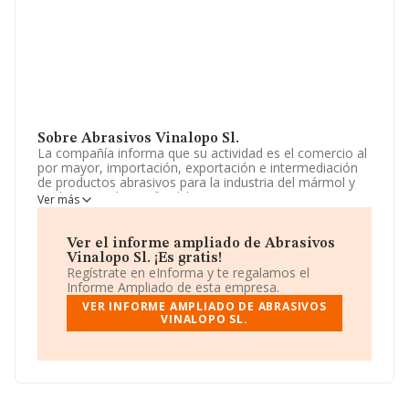
Sobre Abrasivos Vinalopo Sl.
La compañía informa que su actividad es el comercio al
por mayor, importación, exportación e intermediación
de productos abrasivos para la industria del mármol y
piedra natural o artificial. la compraventa e
Ver más
intermediación de toda clase de fincas rústicas y
urbanas, la promoción y construcción sobre las mismas
de toda clase de edificacio. La empresa es una Sociedad
Ver el informe ampliado de Abrasivos
Limitada. Tiene CNAE: 4684 - '%cnae%'. La compañía
Vinalopo Sl. ¡Es gratis!
realiza actividad internacional tanto de importación
Regístrate en eInforma y te regalamos el
como exportación.
Informe Ampliado de esta empresa.
VER INFORME AMPLIADO DE ABRASIVOS
Teniendo en cuenta la información a disposición de
VINALOPO SL.
INFORMA, ha contado con un número de empleados
inferior a la media de sector.
La sociedad
Abrasivos Vinalopo S.L
, B42692335, tiene
domicilio fiscal en Carretera Elda Pinoso Km 3,5,
(03600), Elda, en Alicante, Comunidad Valenciana.