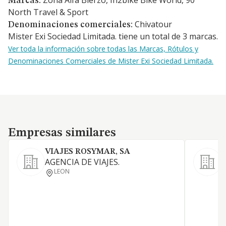
Zona Alfa Bierzo, In2bike Bike World, 90
Marcas:
North Travel & Sport
Chivatour
Denominaciones comerciales:
Mister Exi Sociedad Limitada. tiene un total de 3 marcas.
Ver toda la información sobre todas las Marcas, Rótulos y
Denominaciones Comerciales de Mister Exi Sociedad Limitada.
Empresas similares
Empresas similares
VIAJES ROSYMAR, SA
AGENCIA DE VIAJES.
LEON
G
a