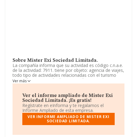
Sobre Mister Exi Sociedad Limitada.
La compañía informa que su actividad es código c.n.a.e.
de la actividad: 7911. tiene por objeto: agencia de viajes,
todo tipo de actividades relacionadas con el turismo
activo, la organización de eventos, la compra, venta y
Ver más
alquiler de material deportivo y la compraventa de
merchandising y artículos de publicidad. La sociedad
está registrada como Sociedad Limitada. Su CNAE
Ver el informe ampliado de Mister Exi
corresponde a 7911 con código 'Actividades de las
Sociedad Limitada. ¡Es gratis!
agencias de viajes'. La compañía no tiene actividad en
Regístrate en eInforma y te regalamos el
mercados exteriores.
Informe Ampliado de esta empresa.
VER INFORME AMPLIADO DE MISTER EXI
La compañía
Mister Exi Sociedad Limitada
, con CIF
SOCIEDAD LIMITADA.
B24643413, está situada en Calle Lucerna núm. 23 Piso
2 A, (24401), en el municipio de Ponferrada, en León,
Castilla-león.