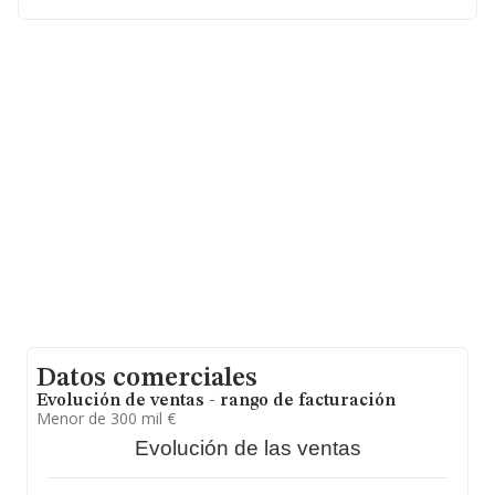
Con los datos a disposición de INFORMA sobre 16.952
empresas pertenecientes al sector, en el ámbito
nacional la facturación alcanza la cifra de 18.854
millones de euros y en 2023 la media de facturación de
ventas entre todas las compañías alcanza los 1 millón
de euros. En cuanto a la información relativa a la
provincia de León, en la base de datos INFORMA
constan 91 empresas, con ventas en 2023 de hasta 27
millones de euros. Finalmente, para completar los datos
de sector, en 2023, la media de empleados de las
empresas es de 3. La antigüedad desde la constitución
es de 17 años.
Datos comerciales
Evolución de ventas - rango de facturación
Menor de 300 mil €
Evolución de las ventas