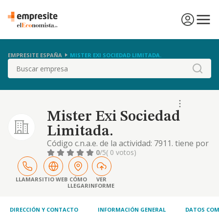
EMPRESITE ESPAÑA
MISTER EXI SOCIEDAD LIMITADA.
Buscar
Mister Exi Sociedad
Limitada.
Código c.n.a.e. de la actividad: 7911. tiene por
objeto: agencia de viajes, todo tipo de
0
/5
( 0 votos)
actividades relacionadas con el turismo
activo, la organización de eventos, la
compra, venta y alquiler de material
LLAMAR
SITIO WEB
CÓMO
VER
LLEGAR
INFORME
deportivo y la compraventa de
merchandising y artículos de publicidad.
DIRECCIÓN Y CONTACTO
INFORMACIÓN GENERAL
DATOS COM