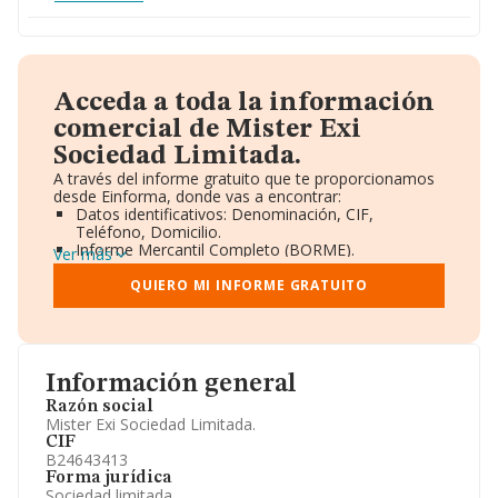
Acceda a toda la información
comercial de Mister Exi
Sociedad Limitada.
A través del informe gratuito que te proporcionamos
desde Einforma, donde vas a encontrar:
Datos identificativos: Denominación, CIF,
Teléfono, Domicilio.
Informe Mercantil Completo (BORME).
Ver más
Gráficos de Evolución Ventas y Empleados.
Consejo de Administración y Administradores.
QUIERO MI INFORME GRATUITO
Directivos y Ejecutivos.
Accionistas.
Participaciones y Vinculaciones en otras empresas.
Artículos de prensa publicados sobre la empresa.
Información oficial y registral complementaria.
Información general
Razón social
Mister Exi Sociedad Limitada.
CIF
B24643413
Forma jurídica
Sociedad limitada