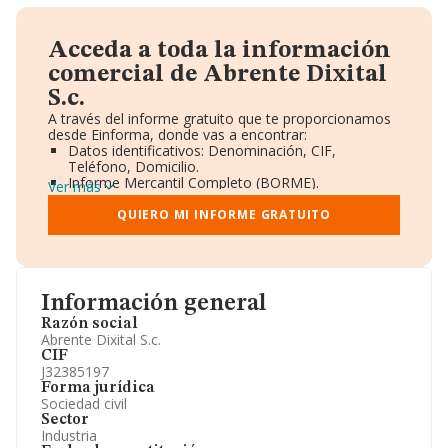
Acceda a toda la información
comercial de Abrente Dixital
S.c.
A través del informe gratuito que te proporcionamos
desde Einforma, donde vas a encontrar:
Datos identificativos: Denominación, CIF,
Teléfono, Domicilio.
Informe Mercantil Completo (BORME).
Ver más
Gráficos de Evolución Ventas y Empleados.
Consejo de Administración y Administradores.
QUIERO MI INFORME GRATUITO
Directivos y Ejecutivos.
Accionistas.
Participaciones y Vinculaciones en otras empresas.
Artículos de prensa publicados sobre la empresa.
Información oficial y registral complementaria.
Información general
Razón social
Abrente Dixital S.c.
CIF
J32385197
Forma jurídica
Sociedad civil
Sector
Industria