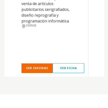
2
venta de artículos
y
publicitarios serigrafiados,
e
diseño reprografía y
S
programación informática
i
ORENSE
r
a
O
VER INFORME
VER FICHA