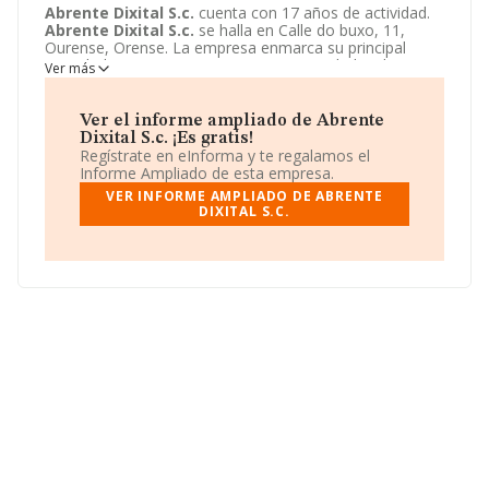
Abrente Dixital S.c.
cuenta con 17 años de actividad.
Abrente Dixital S.c.
se halla en Calle do buxo, 11,
Ourense, Orense. La empresa enmarca su principal
actividad CNAE como 1812 - Otras actividades de
Ver más
impresión y artes gráficas.
Abrente Dixital S.c.
toma la
forma jurídica de Sociedad civil. Visitando
http://www.abrentedixital.com
podrá encontrar más
Ver el informe ampliado de Abrente
información acerca de la empresa
Abrente Dixital S.c.
.
Dixital S.c. ¡Es gratis!
Regístrate en eInforma y te regalamos el
Informe Ampliado de esta empresa.
VER INFORME AMPLIADO DE ABRENTE
DIXITAL S.C.