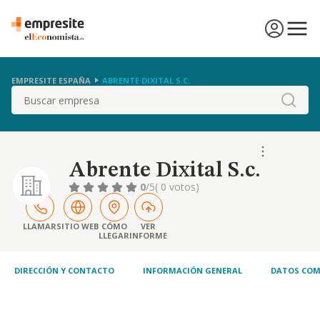
EMPRESITE ESPAÑA
ABRENTE DIXITAL S.C.
Buscar
Abrente Dixital S.c.
0
/5
( 0 votos)
LLAMAR
SITIO WEB
CÓMO
VER
LLEGAR
INFORME
DIRECCIÓN Y CONTACTO
INFORMACIÓN GENERAL
DATOS COM