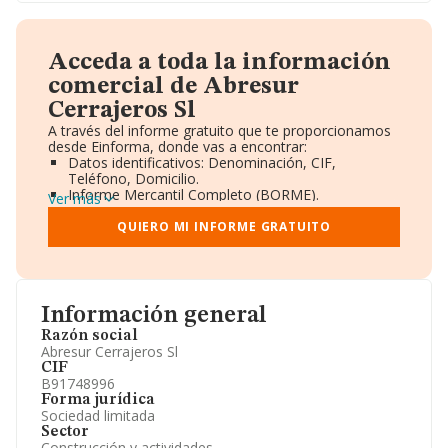
Acceda a toda la información
comercial de Abresur
Cerrajeros Sl
A través del informe gratuito que te proporcionamos
desde Einforma, donde vas a encontrar:
Datos identificativos: Denominación, CIF,
Teléfono, Domicilio.
Informe Mercantil Completo (BORME).
Ver más
Gráficos de Evolución Ventas y Empleados.
Consejo de Administración y Administradores.
QUIERO MI INFORME GRATUITO
Directivos y Ejecutivos.
Accionistas.
Participaciones y Vinculaciones en otras empresas.
Artículos de prensa publicados sobre la empresa.
Información oficial y registral complementaria.
Información general
Razón social
Abresur Cerrajeros Sl
CIF
B91748996
Forma jurídica
Sociedad limitada
Sector
Construcción y actividades