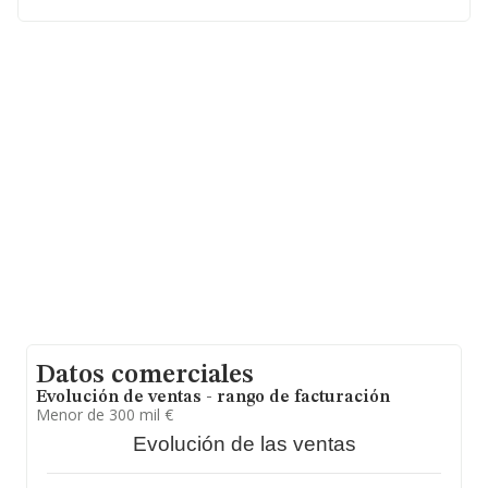
y el promedio de la facturación de ventas entre todas
las compañías asciende a los 385 mil euros. Respecto a
la información de la provincia (hablamos de Sevilla), en
la base de datos de INFORMA aparecen 1229
empresas, con ventas en el año 2014 de 266 millones
de euros. Como información adicional de interés, la
media de empleados de las empresas es de 3. La
antigüedad desde la constitución es de 16 años.
Datos comerciales
Evolución de ventas - rango de facturación
Menor de 300 mil €
Evolución de las ventas