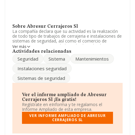
Sobre Abresur Cerrajeros Sl
La compañía declara que su actividad es la realización
de todo tipo de trabajos de cerrajeria e instalaciones de
sistemas de seguridad, así como el comercio de
componentes de seguridad y toda clase de elementos
Ver más
de cerrajeria y ferretería. La sociedad está registrada
Actividades relacionadas
como Sociedad Limitada. Tiene CNAE: 4399 - 'Otras
Seguridad
Sistema
Mantenimientos
actividades de construcción especializada n.c.o.p.'. La
empresa no tiene actividad en mercados exteriores.
Instalaciones seguridad
Ha tenido un 50% más de empleados y teniendo en
Sistemas de seguridad
cuenta la información a disposición de INFORMA, ha
contado con un número de empleados inferior a la
media de sector.
Ver el informe ampliado de Abresur
La empresa española
Abresur Cerrajeros S.L
,
Cerrajeros Sl ¡Es gratis!
B91748996, se encuentra en Calle Hacienda Edif
Regístrate en eInforma y te regalamos el
Metropo Loc 4 5, (41927), Mairena Del Aljarafe, en
Informe Ampliado de esta empresa.
Sevilla, Andalucía.
VER INFORME AMPLIADO DE ABRESUR
CERRAJEROS SL
En base a la información de la que dispone INFORMA
sobre 41.135 compañías, en el ámbito nacional la
facturación alcanza la cifra de 15.864 millones de euros