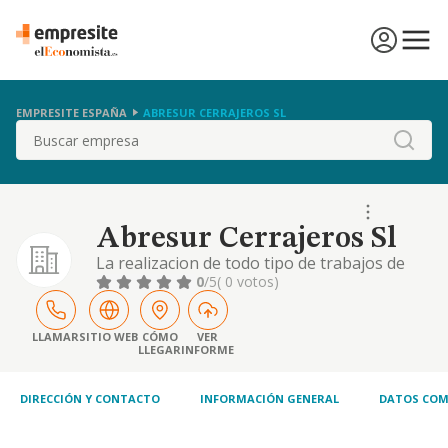
EMPRESITE ESPAÑA
ABRESUR CERRAJEROS SL
Buscar
Abresur Cerrajeros Sl
La realizacion de todo tipo de trabajos de
cerrajeria e instalaciones de sistemas de
0
/5
( 0 votos)
seguridad, asi como el comercio de
componentes de seguridad y toda clase de
elementos de cerrajeria y ferreteria.
LLAMAR
SITIO WEB
CÓMO
VER
LLEGAR
INFORME
DIRECCIÓN Y CONTACTO
INFORMACIÓN GENERAL
DATOS COM