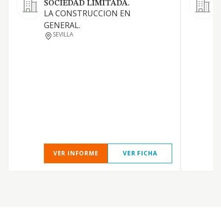
SOCIEDAD LIMITADA.
LA CONSTRUCCION EN
1
GENERAL.
y
SEVILLA
a
D
I
A
A
I
t
h
VER INFORME
VER FICHA