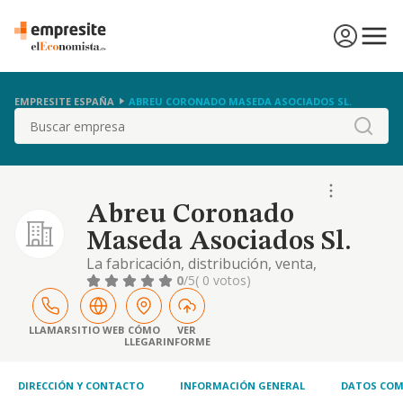
EMPRESITE ESPAÑA
ABREU CORONADO MASEDA ASOCIADOS SL.
Buscar
Abreu Coronado
Maseda Asociados Sl.
La fabricación, distribución, venta,
exportación e importación de productos
0
/5
( 0 votos)
alimentarios al por mayor y al por menor. la
explotación de negocio de hoteles,
restaurantes, bares, cafeterías, salas de
LLAMAR
SITIO WEB
CÓMO
VER
LLEGAR
INFORME
fiesta, discotecas, pubs yespectáculos de
todo tipo en directo o bien a través de
cualquier medio de
DIRECCIÓN Y CONTACTO
INFORMACIÓN GENERAL
DATOS COM