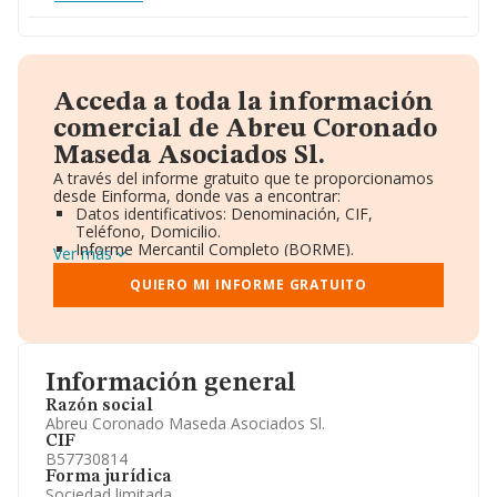
Acceda a toda la información
comercial de Abreu Coronado
Maseda Asociados Sl.
A través del informe gratuito que te proporcionamos
desde Einforma, donde vas a encontrar:
Datos identificativos: Denominación, CIF,
Teléfono, Domicilio.
Informe Mercantil Completo (BORME).
Ver más
Gráficos de Evolución Ventas y Empleados.
Consejo de Administración y Administradores.
QUIERO MI INFORME GRATUITO
Directivos y Ejecutivos.
Accionistas.
Participaciones y Vinculaciones en otras empresas.
Artículos de prensa publicados sobre la empresa.
Información oficial y registral complementaria.
Información general
Razón social
Abreu Coronado Maseda Asociados Sl.
CIF
B57730814
Forma jurídica
Sociedad limitada