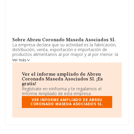
Sobre Abreu Coronado Maseda Asociados Sl.
La empresa declara que su actividad es la fabricación,
distribución, venta, exportación e importación de
productos alimentarios al por mayor y al por menor. la
explotación de negocio de hoteles, restaurantes, bares,
Ver más
cafeterías, salas de fiesta, discotecas, pubs
yespectáculos de todo tipo en directo o bien a través de
cualquier medio de. La empresa es una Sociedad
Ver el informe ampliado de Abreu
Limitada. Tiene CNAE: 1089 - 'Elaboración de otros
Coronado Maseda Asociados Sl. ¡Es
productos alimenticios n.c.o.p.'. La empresa es
gratis!
importadora y exportadora.
Regístrate en eInforma y te regalamos el
Informe Ampliado de esta empresa.
Teniendo en cuenta la información disponible en
VER INFORME AMPLIADO DE ABREU
INFORMA, ha dispuesto de un número de empleados
CORONADO MASEDA ASOCIADOS SL.
por encima de la media de sector.
Puedes consultar su página web aquí:
www.pizzasmanelo.es
.
La sociedad española
Abreu Coronado Maseda